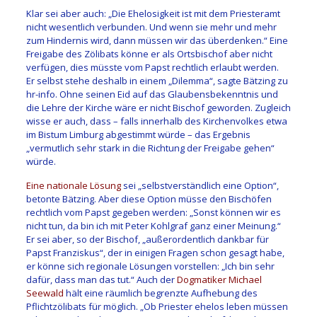
Klar sei aber auch: „Die Ehelosigkeit ist mit dem Priesteramt
nicht wesentlich verbunden. Und wenn sie mehr und mehr
zum Hindernis wird, dann müssen wir das überdenken.“ Eine
Freigabe des Zölibats könne er als Ortsbischof aber nicht
verfügen, dies müsste vom Papst rechtlich erlaubt werden.
Er selbst stehe deshalb in einem „Dilemma“, sagte Bätzing zu
hr-info. Ohne seinen Eid auf das Glaubensbekenntnis und
die Lehre der Kirche wäre er nicht Bischof geworden. Zugleich
wisse er auch, dass – falls innerhalb des Kirchenvolkes etwa
im Bistum Limburg abgestimmt würde – das Ergebnis
„vermutlich sehr stark in die Richtung der Freigabe gehen“
würde.
Eine nationale Lösung
sei „selbstverständlich eine Option“,
betonte Bätzing. Aber diese Option müsse den Bischöfen
rechtlich vom Papst gegeben werden: „Sonst können wir es
nicht tun, da bin ich mit Peter Kohlgraf ganz einer Meinung.“
Er sei aber, so der Bischof, „außerordentlich dankbar für
Papst Franziskus“, der in einigen Fragen schon gesagt habe,
er könne sich regionale Lösungen vorstellen: „Ich bin sehr
dafür, dass man das tut.“ Auch der
Dogmatiker Michael
Seewald
hält eine räumlich begrenzte Aufhebung des
Pflichtzölibats für möglich. „Ob Priester ehelos leben müssen