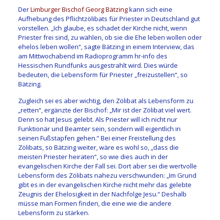
Der
Limburger Bischof Georg Bätzing
kann sich eine
Aufhebung des Pflichtzölibats für Priester in Deutschland gut
vorstellen. „Ich glaube, es schadet der Kirche nicht, wenn
Priester frei sind, zu wählen, ob sie die Ehe leben wollen oder
ehelos leben wollen“, sagte Bätzing in einem Interview, das
am Mittwochabend im Radioprogramm hr-info des
Hessischen Rundfunks ausgestrahlt wird. Dies würde
bedeuten, die Lebensform für Priester „freizustellen“, so
Bätzing.
Zugleich sei es aber wichtig, den Zölibat als Lebensform zu
„retten“, ergänzte der Bischof: „Mir ist der Zölibat viel wert.
Denn so hat Jesus gelebt. Als Priester will ich nicht nur
Funktionär und Beamter sein, sondern will eigentlich in
seinen Fußstapfen gehen.“ Bei einer Freistellung des
Zölibats, so Bätzing weiter, wäre es wohl so, „dass die
meisten Priester heiraten“, so wie dies auch in der
evangelischen Kirche der Fall sei. Dort aber sei die wertvolle
Lebensform des Zölibats nahezu verschwunden: „Im Grund
gibt es in der evangelischen Kirche nicht mehr das gelebte
Zeugnis der Ehelosigkeit in der Nachfolge Jesu.“ Deshalb
müsse man Formen finden, die eine wie die andere
Lebensform zu stärken.