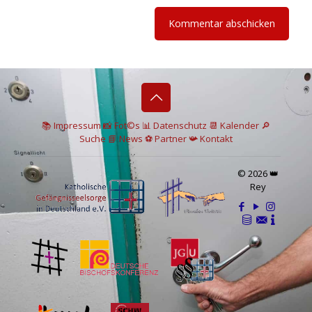
📚 I
mpressum
📸
Fot©s
📊
Datenschutz
📆 Kalender
🔎
Suche
📘 News
⚽
Partner
📯
Kontakt
© 2026 👑
Rey