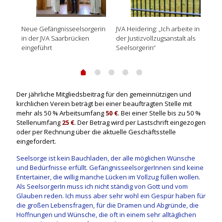
Neue Gefängnisseelsorgerin
JVA Heidering: „Ich arbeite in
Kon
in der JVA Saarbrücken
der Justizvollzugsanstalt als
Unt
eingeführt
Seelsorgerin“
Bed
Der jährliche Mitgliedsbeitrag für den gemeinnützigen und
kirchlichen Verein beträgt bei einer beauftragten Stelle mit
mehr als 50 % Arbeitsumfang
50 €
. Bei einer Stelle bis zu 50 %
Stellenumfang
25 €
. Der Betrag wird per Lastschrift eingezogen
oder per Rechnung über die aktuelle Geschäftsstelle
eingefordert.
Seelsorge ist kein Bauchladen, der alle möglichen Wünsche
und Bedürfnisse erfüllt. GefängnisseelsorgerInnen sind keine
Entertainer, die willig manche Lücken im Vollzug füllen wollen.
Als SeelsorgerIn muss ich nicht ständig von Gott und vom
Glauben reden. Ich muss aber sehr wohl ein Gespür haben für
die großen Lebensfragen, für die Dramen und Abgründe, die
Hoffnungen und Wünsche, die oft in einem sehr alltäglichen