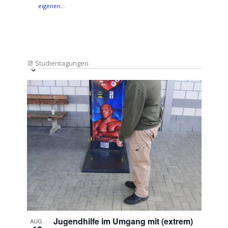
eigenen…
📆
Studientagungen
Veranstaltung
Ansichten-
Datum
Ansichten-
Navigation
List
auswählen.
Navigation
of
Veranstaltungen
in
Photo
View
Jugendhilfe im Umgang mit (extrem)
AUG.