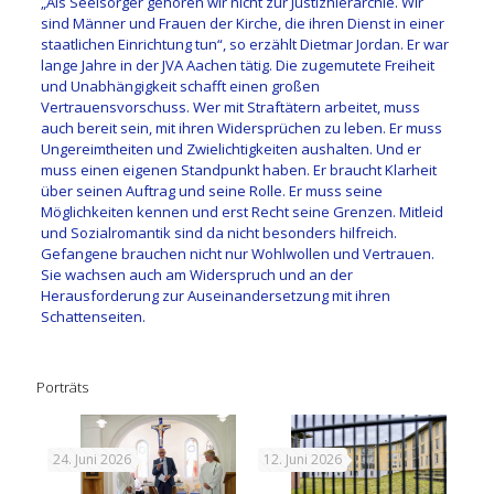
„Als Seelsorger gehören wir nicht zur Justizhierarchie. Wir
sind Männer und Frauen der Kirche, die ihren Dienst in einer
staatlichen Einrichtung tun“, so erzählt Dietmar Jordan. Er war
lange Jahre in der JVA Aachen tätig. Die zugemutete Freiheit
und Unabhängigkeit schafft einen großen
Vertrauensvorschuss. Wer mit Straftätern arbeitet, muss
auch bereit sein, mit ihren Widersprüchen zu leben. Er muss
Ungereimtheiten und Zwielichtigkeiten aushalten. Und er
muss einen eigenen Standpunkt haben. Er braucht Klarheit
über seinen Auftrag und seine Rolle. Er muss seine
Möglichkeiten kennen und erst Recht seine Grenzen. Mitleid
und Sozialromantik sind da nicht besonders hilfreich.
Gefangene brauchen nicht nur Wohlwollen und Vertrauen.
Sie wachsen auch am Widerspruch und an der
Herausforderung zur Auseinandersetzung mit ihren
Schattenseiten.
Porträts
24. Juni 2026
12. Juni 2026
18.