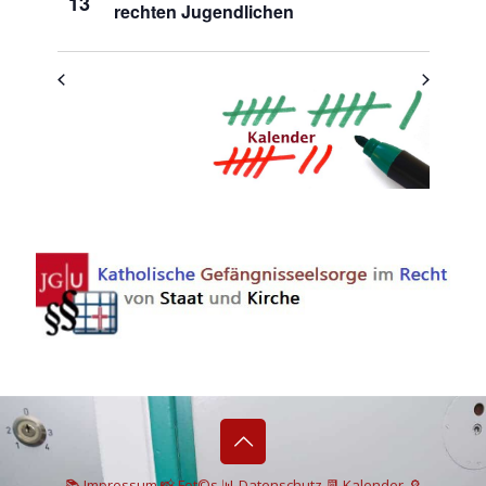
13
rechten Jugendlichen
📚 I
mpressum
📸
Fot©s
📊
Datenschutz
📆 Kalender
🔎