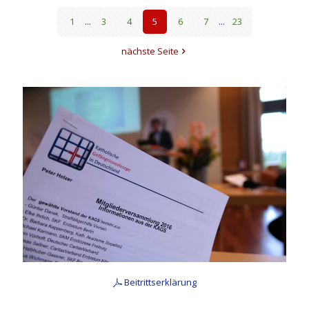
1
...
3
4
5
6
7
...
23
nächste Seite
Beitrittserklärung