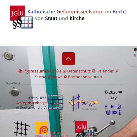
📚 I
mpressum
📸
Fot©s
📊
Datenschutz
📆 Kalender
🔎
Suche
📘 News
⚽
Partner
📯
Kontakt
© 2026 👑
Rey