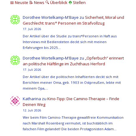
📅 Neuste
📝 News
🔍
Überblick
⛑
Stellen
Dorothee Wortelkamp-M'Baye
zu
Sicherheit, Moral und
Geschlecht: trans* Personen im Strafvollzug
17. Juli 2026
Der Artikel über die Studie zu trans*Personen in Haft aus
Interviews mit Bediensteten deckt sich mit meinen
Erfahrungen bis 2025…
Dorothee Wortelkamp-M'Baye
zu
„Opferbuch“ erinnert
an politische Häftlinge im Zuchthaus Herford
17. Juli 2026
Der Artikel über die politischen Inhaftierten deckt sich mit
Berichten meiner Oma, geb. 1903 in Ostpreußen, lebte mit
meinem Opa,…
Katharina
zu
Kino-Tipp: Die Camino-Therapie – Finde
Deinen Weg
12. Juli 2026
Wer beim Film Camino-Therapie gewaltfreie Kommunikation
nach Marshall Rosenberg vermutet, ist buchstäblich im
falschen Film gelandet! Die beiden Protagonisten Adam…