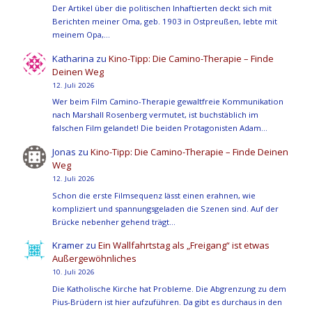
Der Artikel über die politischen Inhaftierten deckt sich mit
Berichten meiner Oma, geb. 1903 in Ostpreußen, lebte mit
meinem Opa,…
Katharina
zu
Kino-Tipp: Die Camino-Therapie – Finde
Deinen Weg
12. Juli 2026
Wer beim Film Camino-Therapie gewaltfreie Kommunikation
nach Marshall Rosenberg vermutet, ist buchstäblich im
falschen Film gelandet! Die beiden Protagonisten Adam…
Jonas
zu
Kino-Tipp: Die Camino-Therapie – Finde Deinen
Weg
12. Juli 2026
Schon die erste Filmsequenz lässt einen erahnen, wie
kompliziert und spannungsgeladen die Szenen sind. Auf der
Brücke nebenher gehend trägt…
Kramer
zu
Ein Wallfahrtstag als „Freigang“ ist etwas
Außergewöhnliches
10. Juli 2026
Die Katholische Kirche hat Probleme. Die Abgrenzung zu dem
Pius-Brüdern ist hier aufzuführen. Da gibt es durchaus in den