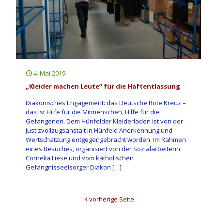
4. Mai 2019
„Kleider machen Leute“ für die Haftentlassung
Diakonisches Engagement: das Deutsche Rote Kreuz –
das ist Hilfe für die Mitmenschen, Hilfe für die
Gefangenen. Dem Hünfelder Kleiderladen ist von der
Justizvollzugsanstalt in Hünfeld Anerkennung und
Wertschätzung entgegengebracht worden. Im Rahmen
eines Besuches, organisiert von der Sozialarbeiterin
Cornelia Liese und vom katholischen
Gefängnisseelsorger Diakon
[…]
vorherige Seite