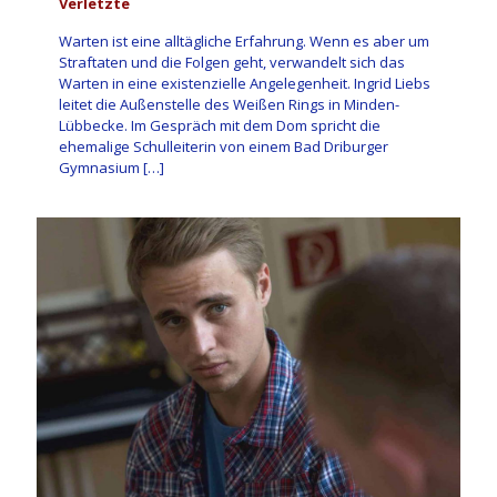
Verletzte
Warten ist eine alltägliche Erfahrung. Wenn es aber um
Straftaten und die Folgen geht, verwandelt sich das
Warten in eine existenzielle Angelegenheit. Ingrid Liebs
leitet die Außenstelle des Weißen Rings in Minden-
Lübbecke. Im Gespräch mit dem Dom spricht die
ehemalige Schulleiterin von einem Bad Driburger
Gymnasium
[…]