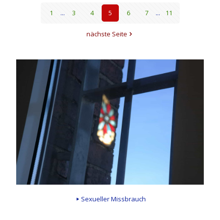
1
...
3
4
5
6
7
...
11
nächste Seite
Sexueller Missbrauch