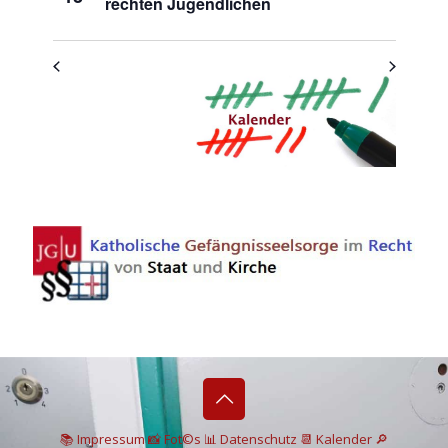
rechten Jugendlichen
📚 I
mpressum
📸
Fot©s
📊
Datenschutz
📆 Kalender
🔎