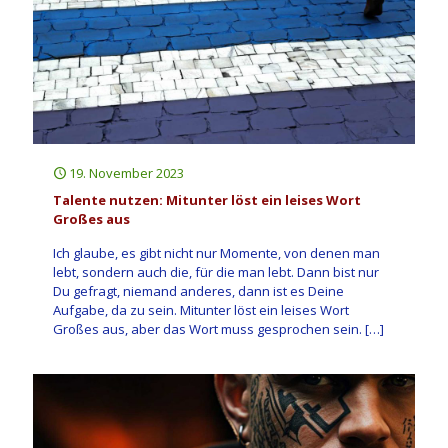
19. November 2023
Talente nutzen: Mitunter löst ein leises Wort
Großes aus
Ich glaube, es gibt nicht nur Momente, von denen man
lebt, sondern auch die, für die man lebt. Dann bist nur
Du gefragt, niemand anderes, dann ist es Deine
Aufgabe, da zu sein. Mitunter löst ein leises Wort
Großes aus, aber das Wort muss gesprochen sein.
[…]