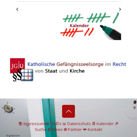
📚 I
mpressum
📸
Fot©s
📊
Datenschutz
📆 Kalender
🔎
Suche
📘 News
⚽
Partner
📯
Kontakt