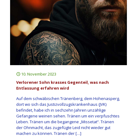
10. November 2023
Verlorener Sohn krasses Gegenteil, was nach
Entlassung erfahren wird
Auf dem schwäbischen Tränenberg, dem Hohenasperg,
dort wo sich das Justizvollzugskrankenhaus (JVK)
befindet, habe ich in sechzehn Jahren unzählige
Gefangene weinen sehen. Tränen um ein verpfuschtes
Leben. Tränen um die begangene „Missetat“. Tränen
der Ohnmacht, das zugefügte Leid nicht wieder gut
machen zu können. Tränen der
[…]