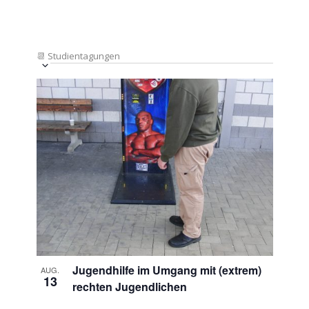
📆
Studientagungen
Veranstaltung
Ansichten-
Datum
Ansichten-
Navigation
List
auswählen.
Navigation
of
Veranstaltungen
in
Photo
View
Jugendhilfe im Umgang mit (extrem)
AUG.
13
rechten Jugendlichen