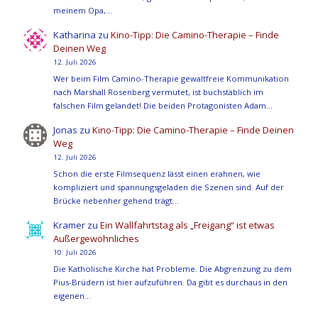
meinem Opa,…
Katharina
zu
Kino-Tipp: Die Camino-Therapie – Finde
Deinen Weg
12. Juli 2026
Wer beim Film Camino-Therapie gewaltfreie Kommunikation
nach Marshall Rosenberg vermutet, ist buchstäblich im
falschen Film gelandet! Die beiden Protagonisten Adam…
Jonas
zu
Kino-Tipp: Die Camino-Therapie – Finde Deinen
Weg
12. Juli 2026
Schon die erste Filmsequenz lässt einen erahnen, wie
kompliziert und spannungsgeladen die Szenen sind. Auf der
Brücke nebenher gehend trägt…
Kramer
zu
Ein Wallfahrtstag als „Freigang“ ist etwas
Außergewöhnliches
10. Juli 2026
Die Katholische Kirche hat Probleme. Die Abgrenzung zu dem
Pius-Brüdern ist hier aufzuführen. Da gibt es durchaus in den
eigenen…