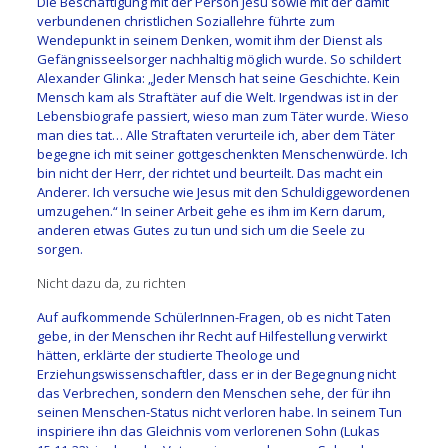
Die Beschäftigung mit der Person Jesu sowie mit der damit
verbundenen christlichen Soziallehre führte zum
Wendepunkt in seinem Denken, womit ihm der Dienst als
Gefängnisseelsorger nachhaltig möglich wurde. So schildert
Alexander Glinka: „Jeder Mensch hat seine Geschichte. Kein
Mensch kam als Straftäter auf die Welt. Irgendwas ist in der
Lebensbiografe passiert, wieso man zum Täter wurde. Wieso
man dies tat… Alle Straftaten verurteile ich, aber dem Täter
begegne ich mit seiner gottgeschenkten Menschenwürde. Ich
bin nicht der Herr, der richtet und beurteilt. Das macht ein
Anderer. Ich versuche wie Jesus mit den Schuldiggewordenen
umzugehen.“ In seiner Arbeit gehe es ihm im Kern darum,
anderen etwas Gutes zu tun und sich um die Seele zu
sorgen.
Nicht dazu da, zu richten
Auf aufkommende SchülerInnen-Fragen, ob es nicht Taten
gebe, in der Menschen ihr Recht auf Hilfestellung verwirkt
hätten, erklärte der studierte Theologe und
Erziehungswissenschaftler, dass er in der Begegnung nicht
das Verbrechen, sondern den Menschen sehe, der für ihn
seinen Menschen-Status nicht verloren habe. In seinem Tun
inspiriere ihn das Gleichnis vom verlorenen Sohn (Lukas