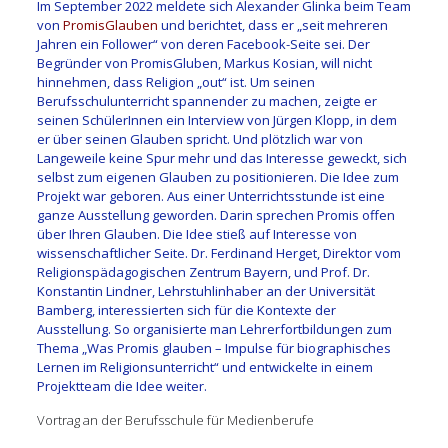
Im September 2022 meldete sich Alexander Glinka beim Team
von
P
romisGlauben
und berichtet, dass er „seit mehreren
Jahren ein Follower“ von deren Facebook-Seite sei. Der
Begründer von PromisGluben, Markus Kosian, will nicht
hinnehmen, dass Religion „out“ ist. Um seinen
Berufsschulunterricht spannender zu machen, zeigte er
seinen SchülerInnen ein Interview von Jürgen Klopp, in dem
er über seinen Glauben spricht. Und plötzlich war von
Langeweile keine Spur mehr und das Interesse geweckt, sich
selbst zum eigenen Glauben zu positionieren. Die Idee zum
Projekt war geboren. Aus einer Unterrichtsstunde ist eine
ganze Ausstellung geworden. Darin sprechen Promis offen
über Ihren Glauben. Die Idee stieß auf Interesse von
wissenschaftlicher Seite. Dr. Ferdinand Herget, Direktor vom
Religionspädagogischen Zentrum Bayern, und Prof. Dr.
Konstantin Lindner, Lehrstuhlinhaber an der Universität
Bamberg, interessierten sich für die Kontexte der
Ausstellung. So organisierte man Lehrerfortbildungen zum
Thema „Was Promis glauben – Impulse für biographisches
Lernen im Religionsunterricht“ und entwickelte in einem
Projektteam die Idee weiter.
Vortrag an der Berufsschule für Medienberufe