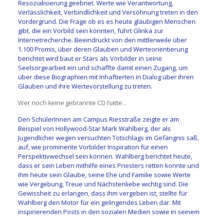
Resozialisierung geebnet. Werte wie Verantwortung,
Verlässlichkeit, Verbindlichkeit und Versöhnung treten in den
Vordergrund. Die Frage ob es es heute gläubigen Menschen
gibt, die ein Vorbild sein könnten, führt Glinka zur
Internetrecherche. Beeindruckt von den mittlerweile über
1.100 Promis, über deren Glauben und Werteorientierung
berichtet wird baut er Stars als Vorbilder in seine
Seelsorgearbeit ein und schaffte damit einen Zugang, um
über diese Biographien mit Inhaftierten in Dialog über ihren
Glauben und ihre Wertevorstellung zu treten.
Wer noch keine gebrannte CD hatte…
Den SchülerInnen am Campus Riesstraße zeigte er am
Beispiel von Hollywood-Star Mark Wahlberg, der als
Jugendlicher wegen versuchten Totschlags im Gefängnis saß,
auf, wie prominente Vorbilder Inspiration für einen
Perspektivwechsel sein können. Wahlberg berichtet heute,
dass er sein Leben mithilfe eines Priesters retten konnte und
ihm heute sein Glaube, seine Ehe und Familie sowie Werte
wie Vergebung, Treue und Nächstenliebe wichtig sind. Die
Gewissheit zu erlangen, dass ihm vergeben ist, stellte für
Wahlberg den Motor für ein gelingendes Leben dar. Mit
inspirierenden Posts in den sozialen Medien sowie in seinem