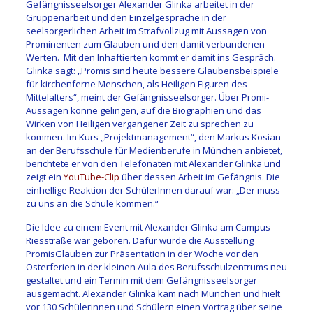
Gefängnisseelsorger Alexander Glinka arbeitet in der
Gruppenarbeit und den Einzelgespräche in der
seelsorgerlichen Arbeit im Strafvollzug mit Aussagen von
Prominenten zum Glauben und den damit verbundenen
Werten. Mit den Inhaftierten kommt er damit ins Gespräch.
Glinka sagt: „Promis sind heute bessere Glaubensbeispiele
für kirchenferne Menschen, als Heiligen Figuren des
Mittelalters“, meint der Gefängnisseelsorger. Über Promi-
Aussagen könne gelingen, auf die Biographien und das
Wirken von Heiligen vergangener Zeit zu sprechen zu
kommen. Im Kurs „Projektmanagement“, den Markus Kosian
an der Berufsschule für Medienberufe in München anbietet,
berichtete er von den Telefonaten mit Alexander Glinka und
zeigt ein
YouTube-Clip
über dessen Arbeit im Gefängnis. Die
einhellige Reaktion der SchülerInnen darauf war: „Der muss
zu uns an die Schule kommen.“
Die Idee zu einem Event mit Alexander Glinka am Campus
Riesstraße war geboren. Dafür wurde die Ausstellung
PromisGlauben zur Präsentation in der Woche vor den
Osterferien in der kleinen Aula des Berufsschulzentrums neu
gestaltet und ein Termin mit dem Gefängnisseelsorger
ausgemacht. Alexander Glinka kam nach München und hielt
vor 130 Schülerinnen und Schülern einen Vortrag über seine