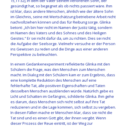
15,11-32), in dem der Vater seinem verlorenen Sohn, der
gesündigt hat, so begegnet als ob nichts passiert wäre. Ihm
ist klar, dass andere Menschen, ähnlich wie der ältere Sohn
im Gleichnis, seine mit Wertschätzung betriebene Arbeit nicht
nachvollziehen können und das für Reibung sorge. Glinka
betont: „Ich bin hier nicht im Namen der Justiz tätig, sondern
im Namen des Vaters und des Sohnes und des Heiligen
Geistes.“ Er sei nicht dafür da, um zu richten. Dies sei nicht
die Aufgabe der Seelsorge. Vielmehr versuche er der Person
ins Gewissen zu reden und die Dinge aus einer anderen
Perspektive zu beleuchten.
In einem Gedankenexperiment reflektierte Glinka mit den
Schülern die Frage, was den Menschen zum Menschen
macht. Im Dialog mit den Schülern kam er zum Ergebnis, dass
eine komplette Reduktion des Menschen auf eine
fehlerhafte Tat, alle positiven Eigenschaften und Taten
desselben Menschen ausblenden würde. Natürlich gebe es
Licht und Schatten im Gefängnis, schilderte Glinka. Ihm gehe
es darum, dass Menschen sich nicht selbst auf ihre Tat
reduzieren und in die Lage kommen, sich selbst zu vergeben.
In diesen Fällen mache er Menschen klar, dass sie nicht die
Tat sind und es einen Gott gibt, der ihnen vergibt. Wenn
dieser Prozess der Reue eintritt, ist der Weg zur