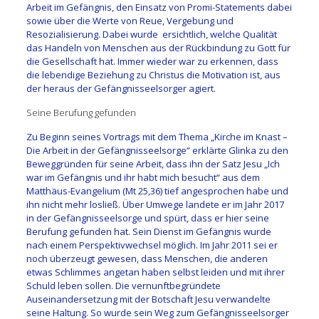
Arbeit im Gefängnis, den Einsatz von Promi-Statements dabei
sowie über die Werte von Reue, Vergebung und
Resozialisierung. Dabei wurde ersichtlich, welche Qualität
das Handeln von Menschen aus der Rückbindung zu Gott für
die Gesellschaft hat. Immer wieder war zu erkennen, dass
die lebendige Beziehung zu Christus die Motivation ist, aus
der heraus der Gefängnisseelsorger agiert.
Seine Berufung gefunden
Zu Beginn seines Vortrags mit dem Thema „Kirche im Knast –
Die Arbeit in der Gefängnisseelsorge“ erklärte Glinka zu den
Beweggründen für seine Arbeit, dass ihn der Satz Jesu „Ich
war im Gefängnis und ihr habt mich besucht“ aus dem
Matthäus-Evangelium (Mt 25,36) tief angesprochen habe und
ihn nicht mehr losließ. Über Umwege landete er im Jahr 2017
in der Gefängnisseelsorge und spürt, dass er hier seine
Berufung gefunden hat. Sein Dienst im Gefängnis wurde
nach einem Perspektivwechsel möglich. Im Jahr 2011 sei er
noch überzeugt gewesen, dass Menschen, die anderen
etwas Schlimmes angetan haben selbst leiden und mit ihrer
Schuld leben sollen. Die vernunftbegründete
Auseinandersetzung mit der Botschaft Jesu verwandelte
seine Haltung. So wurde sein Weg zum Gefängnisseelsorger