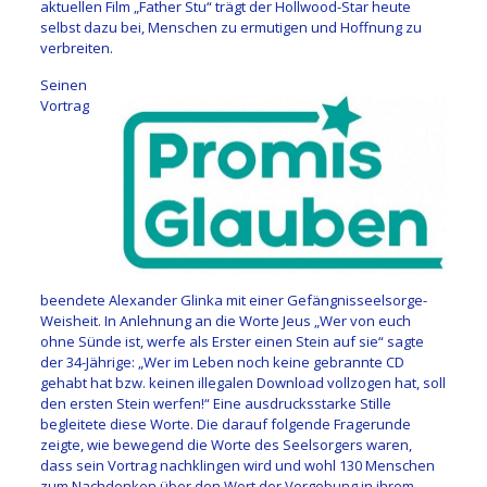
aktuellen Film „Father Stu“ trägt der Hollwood-Star heute
selbst dazu bei, Menschen zu ermutigen und Hoffnung zu
verbreiten.
Seinen
Vortrag
beendete Alexander Glinka mit einer Gefängnisseelsorge-
Weisheit. In Anlehnung an die Worte Jeus „Wer von euch
ohne Sünde ist, werfe als Erster einen Stein auf sie“ sagte
der 34-Jährige: „Wer im Leben noch keine gebrannte CD
gehabt hat bzw. keinen illegalen Download vollzogen hat, soll
den ersten Stein werfen!“ Eine ausdrucksstarke Stille
begleitete diese Worte. Die darauf folgende Fragerunde
zeigte, wie bewegend die Worte des Seelsorgers waren,
dass sein Vortrag nachklingen wird und wohl 130 Menschen
zum Nachdenken über den Wert der Vergebung in ihrem