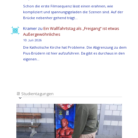
Schon die erste Filmsequenz lässt einen erahnen, wie
kompliziert und spannungsgeladen die Szenen sind. Auf der
Brücke nebenher gehend trägt…
Kramer
zu
Ein Wallfahrtstag als „Freigang“ ist etwas
Außergewöhnliches
10. Juli 2026
Die Katholische Kirche hat Probleme. Die Abgrenzung zu dem
Pius-Brüdern ist hier aufzuführen. Da gibt es durchaus in den
eigenen…
📆
Studientagungen
Veranstaltung
Ansichten-
Datum
Ansichten-
Navigation
List
auswählen.
Navigation
of
Veranstaltungen
in
Photo
View