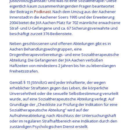
Justizvollzugsanstalt? Und was ist eine Sozialtherapie? Diese
eigentlich kaum zusammenhängenden Fragen beantwortet
der Beitrag in
Podknast
. Nach dem Umzug aus der Aachener
Innenstadt in die Aachener Soers 1995 und der Erweiterung
2004 bietet die JVA Aachen Platz für 702 männliche erwachsene
Straf- und U-Gefangene und ca. 67 Sicherungsverwahrte und
beschäftigt zurzeit 376 Bedienstete.
Neben geschlossenen und offenen Abteilungen gibt es in
Aachen Behandlungswohngruppen, eine
Drogentherapievorbereitungs- und eine Sozialtherapeutische
Abteilung. Die Gefangenen der JVA Aachen verbüßen
Haftzeiten von mindestens 2 Jahren bis hin zu lebenslangen
Freiheitsstrafen.
Gemäß § 15 JStVollzG wird jeder Inhaftierte, der wegen
erheblicher Straftaten gegen das Leben, die körperliche
Unversehrtheit oder die sexuelle Selbstbestimmung verurteilt
wurde, auf eine Sozialtherapeutische Abteilung verlegt. Auf
Grundlage der „Checkliste zur Prüfung der Indikation für eine
Sozialtherapeutische Abteilung" wird auf der
Aufnahmeabteilung, nach Abschluss der Untersuchungshaft
oder im regulären Strafhaftbereich eine Indikation durch den
zuständigen Psychologischen Dienst erstellt.