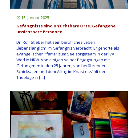
15. Januar 2025
Gefängnisse sind unsichtbare Orte. Gefangene
unsichtbare Personen
Dr. Rolf Stieber hat sein berufliches Leben
„lebenslänglich“ im Gefängnis verbracht: Er gehörte als
evangelischer Pfarrer zum Seelsorgeteam in der JVA
Werl in NRW. Von einigen seiner Begegnungen mit
Gefangenen in den 25 Jahren, von berührenden
Schicksalen und dem Alltag im Knast erzählt der
Theologe in
[…]