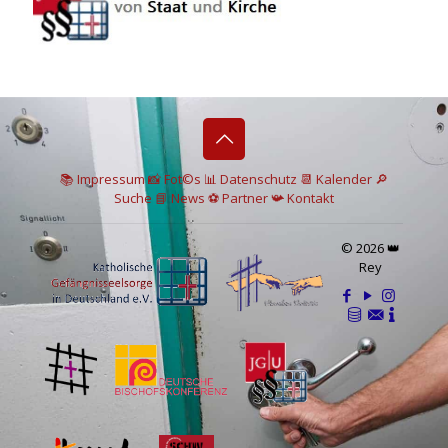
📚 I
mpressum
📸
Fot©s
📊
Datenschutz
📆 Kalender
🔎
Suche
📘 News
⚽
Partner
📯
Kontakt
© 2026 👑
Rey