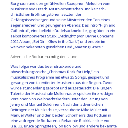
Burghaun und den gefühlvollen Saxophon-Melodien vom
Musiker Mario Fritsch. Mit iro-schottischen und keltisch-
christlichen Eröffnungstönen setzten der
Gefängnisseelsorger und seine Mitstreiter den Ton eines
segensreichen und gelungenen Abends: Das Intro “Highland
Cathedral“, eine beliebte Dudelsackmelodie, ging über in ein
selbst komponiertes Stück, „Midnight“ (von Divine Concerns
2022 Album, „Bei Dir – Glow in the Dark“) und endete im
weltweit bekannten geistlichen Lied „Amazing Grace.“
Adventliche Rockarena mit guter Laune
Was folgte war das beeindruckende und
abwechslungsreiche „Christmas Rock for Help,“ ein
musikalisches Programm mit etwa 25 Songs, gespielt und
gesungen von talentierten Musikern aus der Region. Zuvor
wurde stundenlang geprobt und ausgetauscht. Die jungen
Talente der Musikschule Mollenhauer spielten ihre rockigen
Versionen von Weihnachtsliedern unter der Leitung von
Jenny und Manuel Schönherr. Nach den adventlichen
Beiträgen der Musikschule, verzauberte Mike Müller mit
Manuel Walter und den beiden Schönherrs das Podium in
eine aufregende Rockarena. Bekannte Rockklassiker von
u.a. U2, Bruce Springsteen, Jon Bon Jovi und andere bekannte