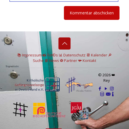
📚 I
mpressum
📸
Fot©s
📊
Datenschutz
📆 Kalender
🔎
Suche
📘 News
⚽
Partner
📯
Kontakt
© 2026 👑
Rey