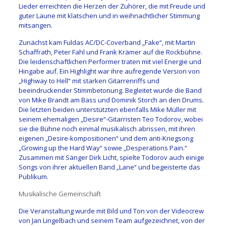
Lieder erreichten die Herzen der Zuhörer, die mit Freude und
guter Laune mit klatschen und in weihnachtlicher Stimmung
mitsangen.
Zunächst kam Fuldas AC/DC-Coverband „Fake“, mit Martin
Schaffrath, Peter Fahl und Frank Krämer auf die Rockbühne.
Die leidenschaftlichen Performer traten mit viel Energie und
Hingabe auf. Ein Highlight war ihre aufregende Version von
„Highway to Hell“ mit starken Gitarrenriffs und
beeindruckender Stimmbetonung. Begleitet wurde die Band
von Mike Brandt am Bass und Dominik Storch an den Drums.
Die letzten beiden unterstützten ebenfalls Mike Müller mit
seinem ehemaligen „Desire“-Gitarristen Teo Todorov, wobei
sie die Bühne noch einmal musikalisch abrissen, mit ihren
eigenen „Desire-kompositionen“ und dem anti-Kriegsong
„Growing up the Hard Way“ sowie „Desperations Pain.“
Zusammen mit Sänger Dirk Licht, spielte Todorov auch einige
Songs von ihrer aktuellen Band „Lane“ und begeisterte das
Publikum.
Musikalische Gemeinschaft
Die Veranstaltung wurde mit Bild und Ton von der Videocrew
von Jan Lingelbach und seinem Team aufgezeichnet, von der