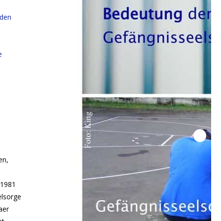
 den
e
en,
 1981
elsorge
aer