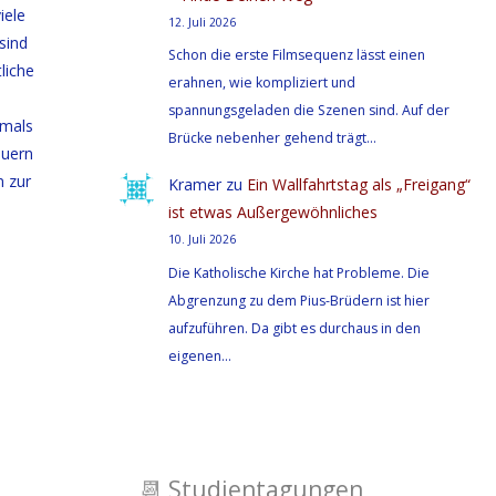
iele
12. Juli 2026
sind
Schon die erste Filmsequenz lässt einen
liche
erahnen, wie kompliziert und
spannungsgeladen die Szenen sind. Auf der
amals
Brücke nebenher gehend trägt…
auern
n zur
Kramer
zu
Ein Wallfahrtstag als „Freigang“
ist etwas Außergewöhnliches
10. Juli 2026
Die Katholische Kirche hat Probleme. Die
Abgrenzung zu dem Pius-Brüdern ist hier
aufzuführen. Da gibt es durchaus in den
eigenen…
📆
Studientagungen