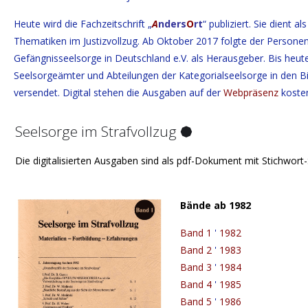
Heute wird die Fachzeitschrift „
A
nders
O
rt
“ publiziert. Sie dient a
Thematiken im Justizvollzug. Ab Oktober 2017 folgte der Personen
Gefängnisseelsorge in Deutschland e.V. als Herausgeber. Bis heute
Seelsorgeämter und Abteilungen der Kategorialseelsorge in den B
versendet. Digital stehen die Ausgaben auf der
Webpräsenz
kosten
Seelsorge im Strafvollzug ⯄
Die digitalisierten Ausgaben sind als pdf-Dokument mit Stichwort-
Bände ab 1982
Band 1
'
1982
Band 2
'
1983
Band 3
'
1984
Band 4
'
1985
Band 5
'
1986