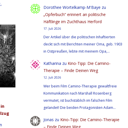
,
Dorothee Wortelkamp-M'Baye
zu
„Opferbuch“ erinnert an politische
Häftlinge im Zuchthaus Herford
17. Juli 2026
Der Artikel über die politischen Inhaftierten
deckt sich mit Berichten meiner Oma, geb. 1903
in Ostpreußen, lebte mit meinem Opa,…
Katharina
zu
Kino-Tipp: Die Camino-
Therapie – Finde Deinen Weg
12. Juli 2026
Wer beim Film Camino-Therapie gewaltfreie
Kommunikation nach Marshall Rosenberg
vermutet, ist buchstäblich im falschen Film
in
gelandet! Die beiden Protagonisten Adam…
llzug
Jonas
zu
Kino-Tipp: Die Camino-Therapie
in
– Finde Deinen Weg