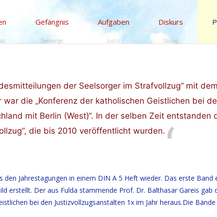
en
Gefängnis
Aufgaben
Diskurs
P
tät
Seelsorge
Justiz
Dialog
esmitteilungen der Seelsorger im Strafvollzug“ mit dem
r war die „Konferenz der katholischen Geistlichen bei d
land mit Berlin (West)“. In der selben Zeit entstanden 
llzug“, die bis 2010 veröffentlicht wurden.
us den Jahrestagungen in einem DIN A 5 Heft wieder. Das erste Band 
d erstellt. Der aus Fulda stammende Prof. Dr. Balthasar Gareis gab d
stlichen bei den Justizvollzugsanstalten 1x im Jahr heraus.Die Bände