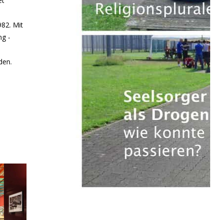
et
982. Mit
ng -
den.