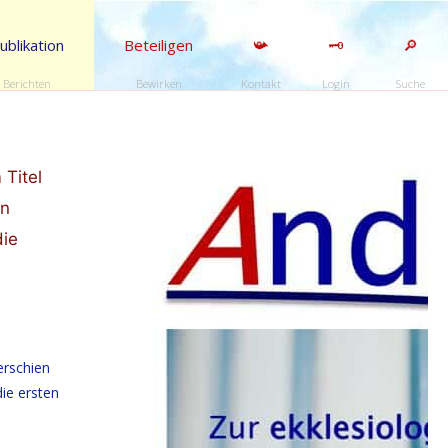
ublikation
Beteiligen
📯
🗝️
🔎
Berichten
Bewirken
Kontakt
Login
Suche
 Titel
en
die
erschien
ie ersten