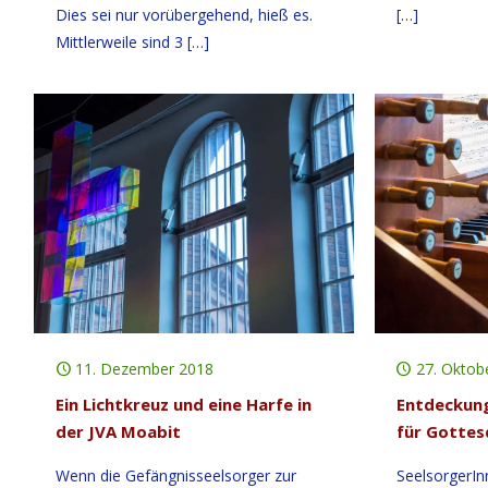
Dies sei nur vorübergehend, hieß es.
[…]
Mittlerweile sind 3
[…]
11. Dezember 2018
27. Oktob
Ein Lichtkreuz und eine Harfe in
Entdeckung
der JVA Moabit
für Gottes
Wenn die Gefängnisseelsorger zur
SeelsorgerIn