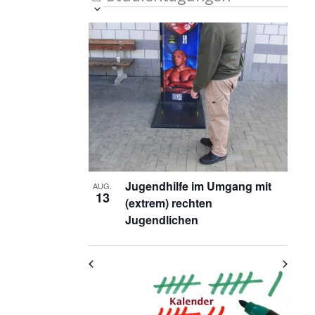
Veranstaltung
Ansichten-
Datum
List
auswählen.
Ansichten-
Navigation
Navigation
of
Veranstaltungen
in
Photo
View
Jugendhilfe im Umgang mit
AUG.
13
(extrem) rechten
Jugendlichen