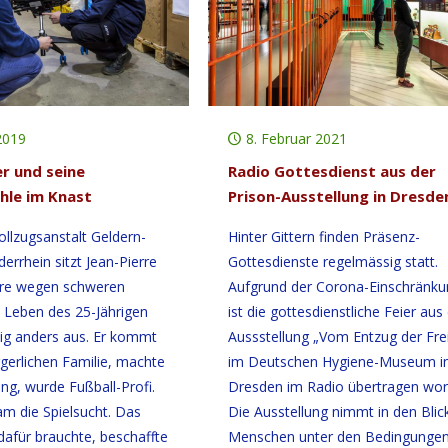
2019
8. Februar 2021
er und seine
Radio Gottesdienst aus der
hle im Knast
Prison-Ausstellung in Dresde
vollzugsanstalt Geldern-
Hinter Gittern finden Präsenz-
errhein sitzt Jean-Pierre
Gottesdienste regelmässig statt.
hre wegen schweren
Aufgrund der Corona-Einschränk
 Leben des 25-Jährigen
ist die gottesdienstliche Feier aus
llig anders aus. Er kommt
Aussstellung „Vom Entzug der Frei
rgerlichen Familie, machte
im Deutschen Hygiene-Museum i
ng, wurde Fußball-Profi.
Dresden im Radio übertragen wor
m die Spielsucht. Das
Die Ausstellung nimmt in den Blic
dafür brauchte, beschaffte
Menschen unter den Bedingungen