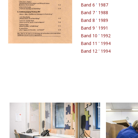
Band 6
'
1987
Band 7
'
1988
Band 8
'
1989
Band 9
'
1991
Band 10
'
1992
Band 11 ' 1994
Band 12 ' 1994