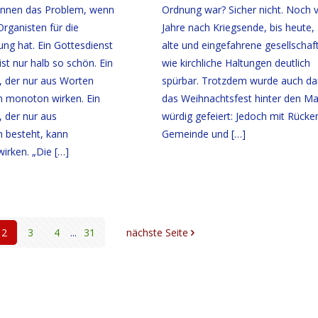
ennen das Problem, wenn
Ordnung war? Sicher nicht. Noch v
rganisten für die
Jahre nach Kriegsende, bis heute, 
ung hat. Ein Gottesdienst
alte und eingefahrene gesellschaft
st nur halb so schön. Ein
wie kirchliche Haltungen deutlich
, der nur aus Worten
spürbar. Trotzdem wurde auch d
n monoton wirken. Ein
das Weihnachtsfest hinter den M
, der nur aus
würdig gefeiert: Jedoch mit Rücke
 besteht, kann
Gemeinde und
[…]
wirken. „Die
[…]
2
3
4
...
31
nächste Seite