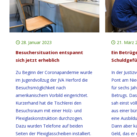
28. Januar 2023
21. März 
Besuchersituation entspannt
Ein Betrüg
sich jetzt erheblich
Schuldgefü
Zu Beginn der Coronapandemie wurde
In der Justiz
im Jugendvollzug der JVA Herford die
Pont am Nied
Besuchsmöglichkeit nach
für sechs Ja
amerikanischem Vorbild eingerichtet.
Betrugs. Das
Kurzerhand hat die Tischlerei den
sah einst vö
Besuchsraum mit einer Holz- und
aus einer bü
Plexiglaskonstruktion durchzogen.
eine Ausbildu
Dazu wurden Telefone auf beiden
Dann aber ka
Seiten der Plexiglasscheiben installiert.
Geld, das er 