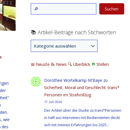
Suchen
📚 Artikel-Beiträge nach Stichworten
n
📅 Neuste
📝 News
🔍
Überblick
⛑
Stellen
Dorothee Wortelkamp-M'Baye
zu
ungen
Sicherheit, Moral und Geschlecht: trans*
 der
Personen im Strafvollzug
heit“
17. Juli 2026
n
Der Artikel über die Studie zu trans*Personen
den.
in Haft aus Interviews mit Bediensteten deckt
k, wie
sich mit meinen Erfahrungen bis 2025…
 des