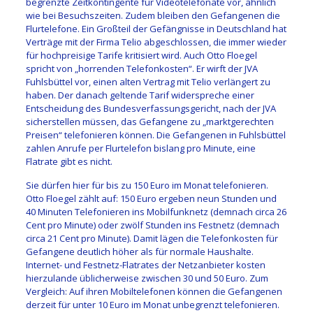
begrenzte Zeitkontingente für Videotelefonate vor, ähnlich
wie bei Besuchszeiten. Zudem bleiben den Gefangenen die
Flurtelefone. Ein Großteil der Gefängnisse in Deutschland hat
Verträge mit der Firma Telio abgeschlossen, die immer wieder
für hochpreisige Tarife kritisiert wird. Auch Otto Floegel
spricht von „horrenden Telefonkosten“. Er wirft der JVA
Fuhlsbüttel vor, einen alten Vertrag mit Telio verlängert zu
haben. Der danach geltende Tarif widerspreche einer
Entscheidung des Bundesverfassungsgericht, nach der JVA
sicherstellen müssen, das Gefangene zu „marktgerechten
Preisen“ telefonieren können. Die Gefangenen in Fuhlsbüttel
zahlen Anrufe per Flurtelefon bislang pro Minute, eine
Flatrate gibt es nicht.
Sie dürfen hier für bis zu 150 Euro im Monat telefonieren.
Otto Floegel zählt auf: 150 Euro ergeben neun Stunden und
40 Minuten Telefonieren ins Mobilfunknetz (demnach circa 26
Cent pro Minute) oder zwölf Stunden ins Festnetz (demnach
circa 21 Cent pro Minute). Damit lägen die Telefonkosten für
Gefangene deutlich höher als für normale Haushalte.
Internet- und Festnetz-Flatrates der Netzanbieter kosten
hierzulande üblicherweise zwischen 30 und 50 Euro. Zum
Vergleich: Auf ihren Mobiltelefonen können die Gefangenen
derzeit für unter 10 Euro im Monat unbegrenzt telefonieren.