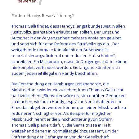
bewerten.
Fördern Handys Resozialisierung?
Thomas Galli findet, dass Handys längst bundesweit in allen
Justizvollzugsanstalten erlaubt sein sollten. Der Jurist und
Autor hat in der Vergangenheit mehrere Anstalten geleitet
und setzt sich für eine Reform des Strafvollzugs ein. „Der
weitgehende normale Kontakt mit der Außenwelt ist
resozialisierungsfördernd und reduziert Haftschäden“,
schreibt er. Ein Missbrauch, etwa für Drogengeschäfte, könne
nie komplett verhindert werden. Gefangene könnten sich
zudem jederzeit illegal ein Handy beschaffen.
Die Entscheidung der Hamburger Justizbehörde, die
Mobiltelefone wieder einzuziehen, kann Thomas Galli nicht
nachvollziehen. „Sinnvoller wäre es, sich darüber Gedanken
zu machen, wie auch Handygespräche von Inhaftierten im
Einzelfall abgehört werden können, um einen Missbrauch zu
reduzieren“, schlägt er vor. Als Beispiel für möglichen
Missbrauch nennt er die Einschüchterung von Opfern.
Thomas Galli plädiert dafür, „die Verhältnisse in Haft
weitgehend denen in Normalität gleichzusetzen“, um der
Entfremdung der Gefangenen von der Gesellschaft