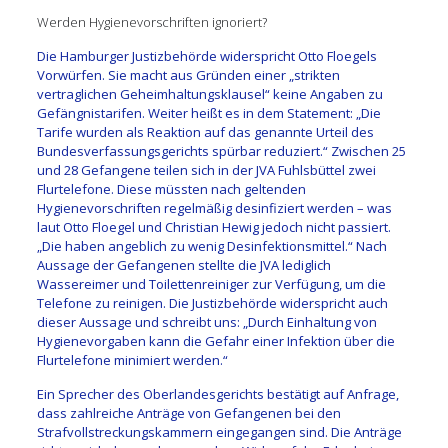
Werden Hygienevorschriften ignoriert?
Die Hamburger Justizbehörde widerspricht Otto Floegels
Vorwürfen. Sie macht aus Gründen einer „strikten
vertraglichen Geheimhaltungsklausel“ keine Angaben zu
Gefängnistarifen. Weiter heißt es in dem Statement: „Die
Tarife wurden als Reaktion auf das genannte Urteil des
Bundesverfassungsgerichts spürbar reduziert.“ Zwischen 25
und 28 Gefangene teilen sich in der JVA Fuhlsbüttel zwei
Flurtelefone. Diese müssten nach geltenden
Hygienevorschriften regelmäßig desinfiziert werden – was
laut Otto Floegel und Christian Hewig jedoch nicht passiert.
„Die haben angeblich zu wenig Desinfektionsmittel.“ Nach
Aussage der Gefangenen stellte die JVA lediglich
Wassereimer und Toilettenreiniger zur Verfügung, um die
Telefone zu reinigen. Die Justizbehörde widerspricht auch
dieser Aussage und schreibt uns: „Durch Einhaltung von
Hygienevorgaben kann die Gefahr einer Infektion über die
Flurtelefone minimiert werden.“
Ein Sprecher des Oberlandesgerichts bestätigt auf Anfrage,
dass zahlreiche Anträge von Gefangenen bei den
Strafvollstreckungskammern eingegangen sind. Die Anträge