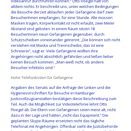
Videoanruf durchführen können.“ Otto Floegel hält von
alldem nichts. Er beschreibt uns, unter welchen Bedingungen
die Besuche derzeit ablaufen: Jeder Gefangene darf zwei
BesucherInnen empfangen, für eine Stunde. Alle müssen
Masken tragen, Körperkontakt ist nicht erlaubt, zwei Meter
Abstand sind geboten. In einem Raum sitzen 18
BesucherInnen neun Gefangenen gegenüber, durch
Schutzscheiben voneinander getrennt. „Die können sich nicht
verstehen mit Maske und Trennscheibe, das ist eine
Schreierei“, sagt er. Viele Gefangene wollten ihre
Angehörigen nicht absichtlich gefährden und ließen lieber
keinen Besuch kommen. „Man weiß nicht, ob andere
Besucher infektiös sind.“
Hohe Telefonkosten für Gefangene
Angaben des Senats auf die Anfrage der Linken und die
Hygienevorschriften für Besuche in Hamburger
Justizvollzugsanstalten bestätigen diese Beschreibung zum
Teil. Auch die Möglichkeit zur Videotelefonie lehnt Otto
Floegel ab. Die Eltern von Gefangenen seien meist alt, nicht
dazu in der Lage und hätten „nicht das Equipment.“ Die
geplanten Skype-Räume ersetzten nicht das tägliche
Telefonat mit Angehörigen. Offenbar sieht die Justizbehörde