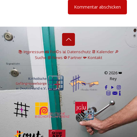
📚 I
mpressum
📸
Fot©s
📊
Datenschutz
📆 Kalender
🔎
Suche
📘 News
⚽
Partner
📯
Kontakt
© 2026 👑
Rey