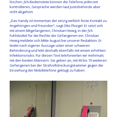
löschen. JVA-Bedienstete können die Telefone jederzeit
kontrollieren, Gespräche werden laut Justizbehörde aber
nicht abgehört.
„Das Handy ist momentan der einzig wirklich feste Kontakt zu
Angehörigen und Freunden“, sagt Otto Floegel. Er setzt sich
mit einem Mitgefangenen, Christian Hewig, in der JVA
Fuhlsbüttel für die Rechte der Gefangenen ein. Christian
Hewig meldete sich Mitte August bei unserer Redaktion. Er
leidet nach eigener Aussage unter einer schweren
Behinderung und lebt deshalb ebenfalls mit einem erhöhten
Infektionsrisiko. Für diesen Text telefonierten wir mehrmals
mit den beiden Männern. Sie geben an, mit 60 bis 70 weiteren
Gefangenen bei der Strafvollstreckungskammer gegen die
Einziehung der Mobiltelefone geklagt zu haben.