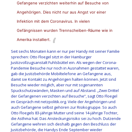
Gefangene verzichten weiterhin auf Besuche von
Angehörigen. Dies nicht nur aus Angst vor einer
Infektion mit dem Coronavirus. In vielen
Gefängnissen wurden Trennscheiben-Räume wie in
Amerika installiert.
Seit sechs Monaten kann er nur per Handy mit seiner Familie
sprechen: Otto Floegel sitzt in der Hamburger
Justizvollzugsanstalt Fuhlsbüttel ein. Als wegen der Corona-
Pandemie Besuche nur noch in Ausnahmen gestattet waren,
gab die Justizbehörde Mobiltelefone an Gefangene aus,
damit sie Kontakt zu Angehörigen halten können. Jetzt sind
Besuche wieder möglich, aber nur mit sogenannten
Spuckschutzwänden, Masken und auf Abstand. „Zwei Drittel
der Gefangenen verzichten auf Besuche“, sagt Otto Floegel
im Gespräch mit netzpolitik.org. Viele der Angehörigen und
auch Gefangene selbst gehören zur Risikogruppe. So auch
Otto Floegels 83-jährige Mutter und seine 14-jährige Tochter,
die Asthma hat. Das Ansteckungsrisiko sei zu hoch. Dutzende
Gefangene wehren sich deshalb gegen den Beschluss der
Justizbehörde, die Handys Ende September wieder