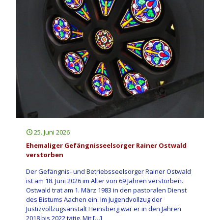
25. Juni 2026
Ehemaliger Gefängnisseelsorger Rainer Ostwald
verstorben
Der Gefängnis- und Betriebsseelsorger Rainer Ostwald
ist am 18. Juni 2026 im Alter von 69 Jahren verstorben.
Ostwald trat am 1. März 1983 in den pastoralen Dienst
des Bistums Aachen ein. Im Jugendvollzug der
Justizvollzugsanstalt Heinsberg war er in den Jahren
2018 bis 2022 tätig. Mit
[…]