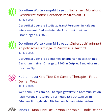
Dorothee Wortelkamp-M'Baye
zu
Sicherheit, Moral und
Geschlecht: trans* Personen im Strafvollzug
17. Juli 2026
Der Artikel über die Studie zu trans*Personen in Haft aus
Interviews mit Bediensteten deckt sich mit meinen
Erfahrungen bis 2025…
Dorothee Wortelkamp-M'Baye
zu
„Opferbuch“ erinnert
an politische Häftlinge im Zuchthaus Herford
17. Juli 2026
Der Artikel über die politischen Inhaftierten deckt sich mit
Berichten meiner Oma, geb. 1903 in Ostpreußen, lebte mit
meinem Opa,…
Katharina
zu
Kino-Tipp: Die Camino-Therapie – Finde
Deinen Weg
12. Juli 2026
Wer beim Film Camino-Therapie gewaltfreie Kommunikation
nach Marshall Rosenberg vermutet, ist buchstäblich im
falschen Film gelandet! Die beiden Protagonisten Adam…
Jonas
zu
Kino-Tipp: Die Camino-Therapie – Finde Deinen