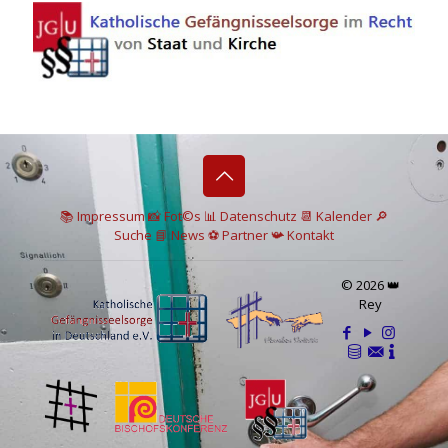
📚 I
mpressum
📸
Fot©s
📊
Datenschutz
📆 Kalender
🔎
Suche
📘 News
⚽
Partner
📯
Kontakt
© 2026 👑
Rey