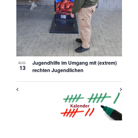
Photo
View
Jugendhilfe im Umgang mit (extrem)
AUG.
13
rechten Jugendlichen