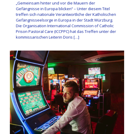
„Gemeinsam hinter und vor die Mauern der
Gefängnisse in Europa blicken“ – Unter diesem Titel
treffen sich nationale Verantwortliche der Katholischen
Gefängnisseelsorge in Europa in der Stadt Würzburg.
Die Organisation International Commission of Catholic
Prison Pastoral Care (ICCPPC) hat das Treffen unter der
kommissarischen Leiterin Doris
[…]