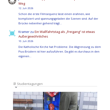
Weg
12. Juli 2026
Schon die erste Filmsequenz lässt einen erahnen, wie
kompliziert und spannungsgeladen die Szenen sind. Auf der
Brücke nebenher gehend trägt…
Kramer
zu
Ein Wallfahrtstag als „Freigang“ ist etwas
Außergewöhnliches
10. Juli 2026
Die Katholische Kirche hat Probleme. Die Abgrenzung zu dem
Pius-Brüdern ist hier aufzuführen. Da gibt es durchaus in den
eigenen…
📆
Studientagungen
Veranstaltung
Ansichten-
Datum
Ansichten-
Navigation
List
auswählen.
Navigation
of
Veranstaltungen
in