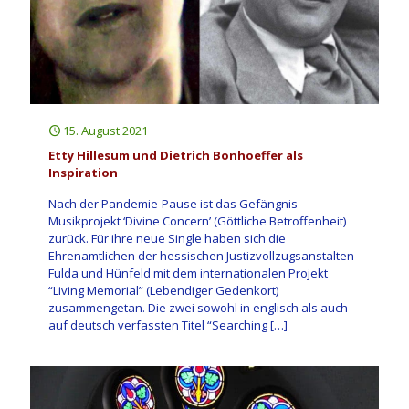
15. August 2021
Etty Hillesum und Dietrich Bonhoeffer als
Inspiration
Nach der Pandemie-Pause ist das Gefängnis-
Musikprojekt ‘Divine Concern’ (Göttliche Betroffenheit)
zurück. Für ihre neue Single haben sich die
Ehrenamtlichen der hessischen Justizvollzugsanstalten
Fulda und Hünfeld mit dem internationalen Projekt
“Living Memorial” (Lebendiger Gedenkort)
zusammengetan. Die zwei sowohl in englisch als auch
auf deutsch verfassten Titel “Searching
[…]