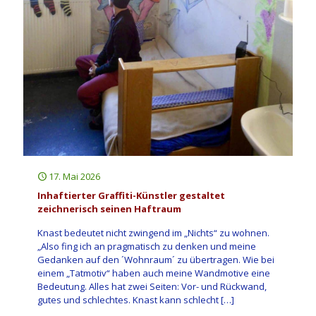
17. Mai 2026
Inhaftierter Graffiti-Künstler gestaltet
zeichnerisch seinen Haftraum
Knast bedeutet nicht zwingend im „Nichts“ zu wohnen.
„Also fing ich an pragmatisch zu denken und meine
Gedanken auf den ´Wohnraum´ zu übertragen. Wie bei
einem „Tatmotiv“ haben auch meine Wandmotive eine
Bedeutung. Alles hat zwei Seiten: Vor- und Rückwand,
gutes und schlechtes. Knast kann schlecht
[…]