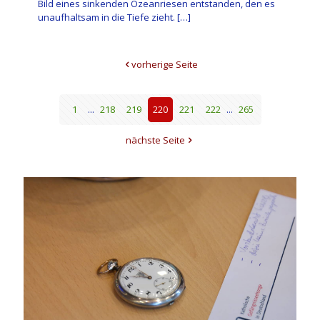
Bild eines sinkenden Ozeanriesen entstanden, den es
unaufhaltsam in die Tiefe zieht.
[…]
vorherige Seite
1
...
218
219
220
221
222
...
265
nächste Seite