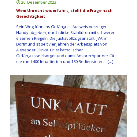
26. Dezember 2023
Wem Unrecht widerfährt, stellt die Frage nach
Gerechtigkeit
Sein Weg führt ins Gefängnis. Ausweis vorzeigen,
Handy abgeben, durch dicke Stahltüren mit schweren
eisernen Riegeln. Die Justizvollzugsanstalt (JVA) in
Dortmund ist seit vier Jahren der Arbeitsplatz von
Alexander Glinka. Er ist katholischer
Gefängnisseelsorger und damit Ansprechpartner für
die rund 400 Inhaftierten und 180 Bediensteten –
[…]