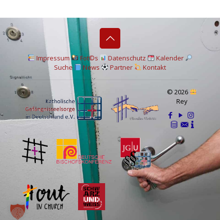
I
mpressum
Fot©s
Datenschutz
Kalender
Suche
News
Partner
Kontakt
© 2026
Rey