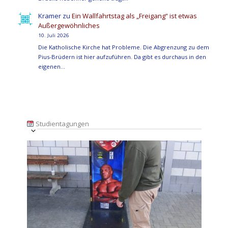
Kramer
zu
Ein Wallfahrtstag als „Freigang“ ist etwas
Außergewöhnliches
10. Juli 2026
Die Katholische Kirche hat Probleme. Die Abgrenzung zu dem
Pius-Brüdern ist hier aufzuführen. Da gibt es durchaus in den
eigenen…
Studientagungen
Veranstaltung
Ansichten-
Datum
Ansichten-
Navigation
List
auswählen.
Navigation
of
Veranstaltungen
in
Photo
View