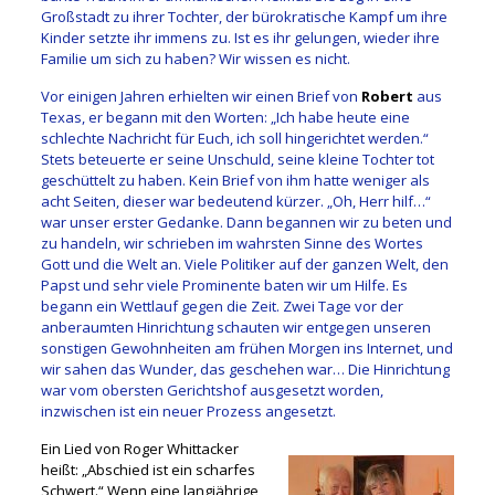
Großstadt zu ihrer Tochter, der bürokratische Kampf um ihre
Kinder setzte ihr immens zu. Ist es ihr gelungen, wieder ihre
Familie um sich zu haben? Wir wissen es nicht.
Vor einigen Jahren erhielten wir einen Brief von
Robert
aus
Texas, er begann mit den Worten: „Ich habe heute eine
schlechte Nachricht für Euch, ich soll hingerichtet werden.“
Stets beteuerte er seine Unschuld, seine kleine Tochter tot
geschüttelt zu haben. Kein Brief von ihm hatte weniger als
acht Seiten, dieser war bedeutend kürzer. „Oh, Herr hilf…“
war unser erster Gedanke. Dann begannen wir zu beten und
zu handeln, wir schrieben im wahrsten Sinne des Wortes
Gott und die Welt an. Viele Politiker auf der ganzen Welt, den
Papst und sehr viele Prominente baten wir um Hilfe. Es
begann ein Wettlauf gegen die Zeit. Zwei Tage vor der
anberaumten Hinrichtung schauten wir entgegen unseren
sonstigen Gewohnheiten am frühen Morgen ins Internet, und
wir sahen das Wunder, das geschehen war… Die Hinrichtung
war vom obersten Gerichtshof ausgesetzt worden,
inzwischen ist ein neuer Prozess angesetzt.
Ein Lied von Roger Whittacker
heißt: „Abschied ist ein scharfes
Schwert.“ Wenn eine langjährige