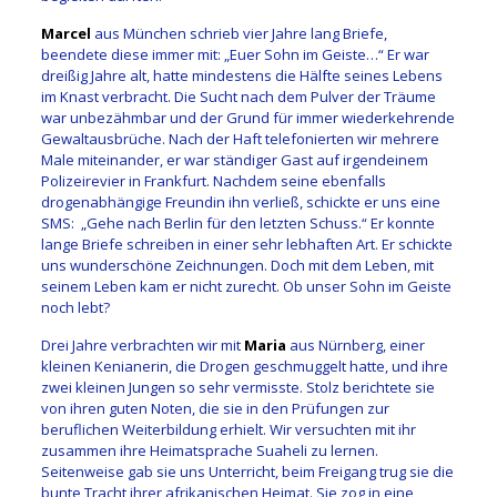
Marcel
aus München schrieb vier Jahre lang Briefe,
beendete diese immer mit: „Euer Sohn im Geiste…“ Er war
dreißig Jahre alt, hatte mindestens die Hälfte seines Lebens
im Knast verbracht. Die Sucht nach dem Pulver der Träume
war unbezähmbar und der Grund für immer wiederkehrende
Gewaltausbrüche. Nach der Haft telefonierten wir mehrere
Male miteinander, er war ständiger Gast auf irgendeinem
Polizeirevier in Frankfurt. Nachdem seine ebenfalls
drogenabhängige Freundin ihn verließ, schickte er uns eine
SMS: „Gehe nach Berlin für den letzten Schuss.“ Er konnte
lange Briefe schreiben in einer sehr lebhaften Art. Er schickte
uns wunderschöne Zeichnungen. Doch mit dem Leben, mit
seinem Leben kam er nicht zurecht. Ob unser Sohn im Geiste
noch lebt?
Drei Jahre verbrachten wir mit
Maria
aus Nürnberg, einer
kleinen Kenianerin, die Drogen geschmuggelt hatte, und ihre
zwei kleinen Jungen so sehr vermisste. Stolz berichtete sie
von ihren guten Noten, die sie in den Prüfungen zur
beruflichen Weiterbildung erhielt. Wir versuchten mit ihr
zusammen ihre Heimatsprache Suaheli zu lernen.
Seitenweise gab sie uns Unterricht, beim Freigang trug sie die
bunte Tracht ihrer afrikanischen Heimat. Sie zog in eine