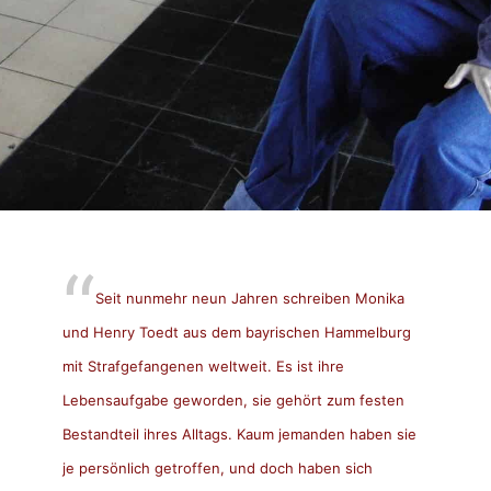
Seit nunmehr neun Jahren schreiben Monika
und Henry Toedt aus dem bayrischen Hammelburg
mit Strafgefangenen weltweit. Es ist ihre
Lebensaufgabe geworden, sie gehört zum festen
Bestandteil ihres Alltags. Kaum jemanden haben sie
je persönlich getroffen, und doch haben sich