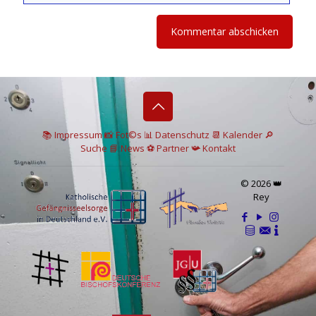
📚 I
mpressum
📸
Fot©s
📊
Datenschutz
📆 Kalender
🔎
Suche
📘 News
⚽
Partner
📯
Kontakt
© 2026 👑
Rey