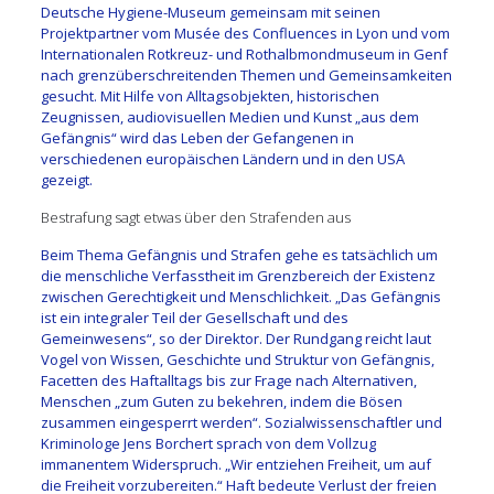
Deutsche Hygiene-Museum gemeinsam mit seinen
Projektpartner vom Musée des Confluences in Lyon und vom
Internationalen Rotkreuz- und Rothalbmondmuseum in Genf
nach grenzüberschreitenden Themen und Gemeinsamkeiten
gesucht. Mit Hilfe von Alltagsobjekten, historischen
Zeugnissen, audiovisuellen Medien und Kunst „aus dem
Gefängnis“ wird das Leben der Gefangenen in
verschiedenen europäischen Ländern und in den USA
gezeigt.
Bestrafung sagt etwas über den Strafenden aus
Beim Thema Gefängnis und Strafen gehe es tatsächlich um
die menschliche Verfasstheit im Grenzbereich der Existenz
zwischen Gerechtigkeit und Menschlichkeit. „Das Gefängnis
ist ein integraler Teil der Gesellschaft und des
Gemeinwesens“, so der Direktor. Der Rundgang reicht laut
Vogel von Wissen, Geschichte und Struktur von Gefängnis,
Facetten des Haftalltags bis zur Frage nach Alternativen,
Menschen „zum Guten zu bekehren, indem die Bösen
zusammen eingesperrt werden“. Sozialwissenschaftler und
Kriminologe Jens Borchert sprach von dem Vollzug
immanentem Widerspruch. „Wir entziehen Freiheit, um auf
die Freiheit vorzubereiten.“ Haft bedeute Verlust der freien