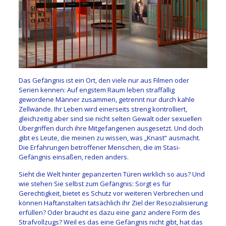
Das Gefängnis ist ein Ort, den viele nur aus Filmen oder
Serien kennen: Auf engstem Raum leben straffällig
gewordene Männer zusammen, getrennt nur durch kahle
Zellwände. Ihr Leben wird einerseits streng kontrolliert,
gleichzeitig aber sind sie nicht selten Gewalt oder sexuellen
Übergriffen durch ihre Mitgefangenen ausgesetzt. Und doch
gibt es Leute, die meinen zu wissen, was „Knast“ ausmacht.
Die Erfahrungen betroffener Menschen, die im Stasi-
Gefängnis einsaßen, reden anders.
Sieht die Welt hinter gepanzerten Türen wirklich so aus? Und
wie stehen Sie selbst zum Gefängnis: Sorgt es für
Gerechtigkeit, bietet es Schutz vor weiteren Verbrechen und
können Haftanstalten tatsächlich ihr Ziel der Resozialisierung
erfüllen? Oder braucht es dazu eine ganz andere Form des
Strafvollzugs? Weil es das eine Gefängnis nicht gibt, hat das