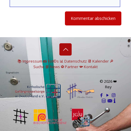
📚 I
mpressum
📸
Fot©s
📊
Datenschutz
📆 Kalender
🔎
Suche
📘 News
⚽
Partner
📯
Kontakt
© 2026 👑
Rey