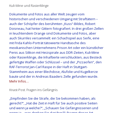
Kuli-Mine und Rasierklinge
Dokumente und Fotos aus aller Welt zeugen vom
historischen und verschiedenen Umgang mit Straftätern –
auch der Schöpfer des berühmten „Kuss“-Bildes, Robert
Doisneau, hat hinter Gittern fotografiert. In drei großen Zellen
in leuchtendem Orange sind Dokumente und Fotos, aber
auch Skurriles versammelt: ein Schachspiel aus Seife, eine
mit Frida Kahlo-Porträt tätowierte Handtasche des
mexikanischen Unternehmens Prison Art oder ein künstlicher
Penis aus Silikon mit Heizspirale aus DDR-Zeiten, Kuli-Mine
oder Rasierklinge, die Inhaftierte verschluckten, aus Besteck
gefertigte Waffen oder Schlüssel – und der „Pizzaofen“, den
RAF-Terrorist Jan-Carl Raspe in der Haft in Stuttgart-
Stammheim aus einer Blechdose, Alufolie und Kugelkerze
baute und der in Andreas Baaders Zelle gefunden wurde.
Mehr Infos…
Knast-Post. Fragen ins Gefängnis
„Empfinden Sie die Strafe, die Sie bekommen haben, als
gerecht?“, „Hat die Zeit in Haft für Sie auch positive Seiten
und wenn ja welche?“, „Schauen Sie Gefängnisserien und
wenn ja – was denken Sie darüber?“: Fragen dieser Art