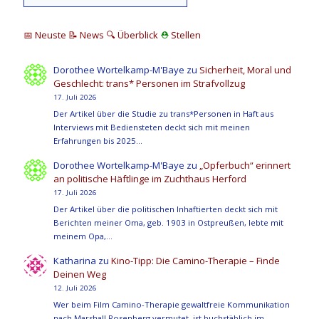
📅 Neuste
📝 News
🔍
Überblick
⛑
Stellen
Dorothee Wortelkamp-M'Baye
zu
Sicherheit, Moral und
Geschlecht: trans* Personen im Strafvollzug
17. Juli 2026
Der Artikel über die Studie zu trans*Personen in Haft aus
Interviews mit Bediensteten deckt sich mit meinen
Erfahrungen bis 2025…
Dorothee Wortelkamp-M'Baye
zu
„Opferbuch“ erinnert
an politische Häftlinge im Zuchthaus Herford
17. Juli 2026
Der Artikel über die politischen Inhaftierten deckt sich mit
Berichten meiner Oma, geb. 1903 in Ostpreußen, lebte mit
meinem Opa,…
Katharina
zu
Kino-Tipp: Die Camino-Therapie – Finde
Deinen Weg
12. Juli 2026
Wer beim Film Camino-Therapie gewaltfreie Kommunikation
nach Marshall Rosenberg vermutet, ist buchstäblich im