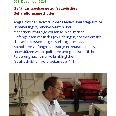
3. Dezember 2024
Gefängnisseelsorge zu fragwürdigen
Behandlungsmethoden
Angesichts der Berichte in den Medien über fragwürdige
Behandlungen, Foltervorwürfen und
menschenunwürdige Vorgänge in deutschen
Gefängnissen wie in der JVA Gablingen, positioniert sich
die Gefängnisseelsorge. Stellungnahme Als
Katholische Gefängnisseelsorge in Deutschland e.V.
unterstützen wir die politische und gesellschaftliche
Forderung nach einer vollumfänglichen
(strafrechtlichen) Aufarbeitung der
[…]