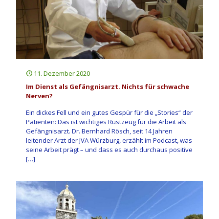
11. Dezember 2020
Im Dienst als Gefängnisarzt. Nichts für schwache
Nerven?
Ein dickes Fell und ein gutes Gespür für die „Stories“ der
Patienten: Das ist wichtiges Rüstzeug für die Arbeit als
Gefängnisarzt. Dr. Bernhard Rösch, seit 14 Jahren
leitender Arzt der JVA Würzburg, erzählt im Podcast, was
seine Arbeit prägt – und dass es auch durchaus positive
[…]