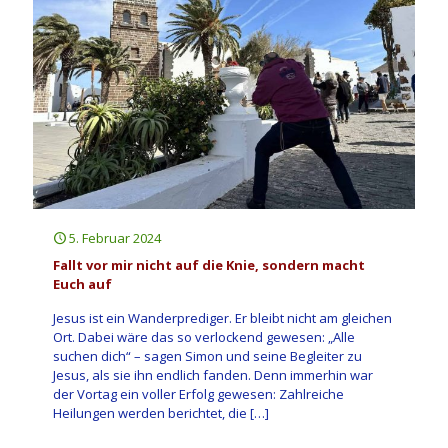
5. Februar 2024
Fallt vor mir nicht auf die Knie, sondern macht
Euch auf
Jesus ist ein Wanderprediger. Er bleibt nicht am gleichen
Ort. Dabei wäre das so verlockend gewesen: „Alle
suchen dich“ – sagen Simon und seine Begleiter zu
Jesus, als sie ihn endlich fanden. Denn immerhin war
der Vortag ein voller Erfolg gewesen: Zahlreiche
Heilungen werden berichtet, die
[…]