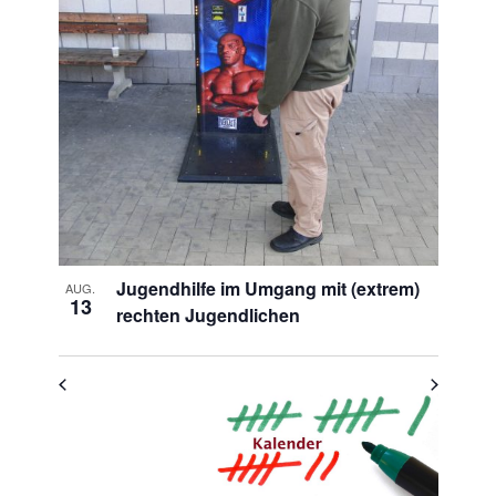
Navigation
of
Veranstaltungen
in
Photo
View
Jugendhilfe im Umgang mit (extrem)
AUG.
13
rechten Jugendlichen