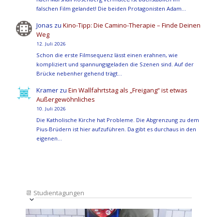
falschen Film gelandet! Die beiden Protagonisten Adam…
Jonas
zu
Kino-Tipp: Die Camino-Therapie – Finde Deinen
Weg
12. Juli 2026
Schon die erste Filmsequenz lässt einen erahnen, wie
kompliziert und spannungsgeladen die Szenen sind. Auf der
Brücke nebenher gehend trägt…
Kramer
zu
Ein Wallfahrtstag als „Freigang“ ist etwas
Außergewöhnliches
10. Juli 2026
Die Katholische Kirche hat Probleme. Die Abgrenzung zu dem
Pius-Brüdern ist hier aufzuführen. Da gibt es durchaus in den
eigenen…
📆
Studientagungen
Veranstaltung
Ansichten-
Datum
Ansichten-
Navigation
List
auswählen.