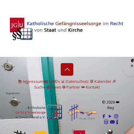
📚 I
mpressum
📸
Fot©s
📊
Datenschutz
📆 Kalender
🔎
Suche
📘 News
⚽
Partner
📯
Kontakt
© 2026 👑
Rey