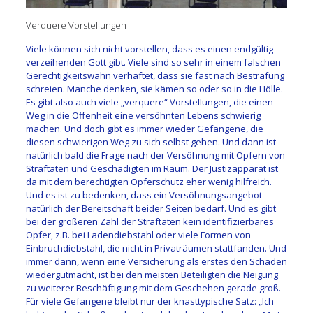
Verquere Vorstellungen
Viele können sich nicht vorstellen, dass es einen endgültig
verzeihenden Gott gibt. Viele sind so sehr in einem falschen
Gerechtigkeitswahn verhaftet, dass sie fast nach Bestrafung
schreien. Manche denken, sie kämen so oder so in die Hölle.
Es gibt also auch viele „verquere“ Vorstellungen, die einen
Weg in die Offenheit eine versöhnten Lebens schwierig
machen. Und doch gibt es immer wieder Gefangene, die
diesen schwierigen Weg zu sich selbst gehen. Und dann ist
natürlich bald die Frage nach der Versöhnung mit Opfern von
Straftaten und Geschädigten im Raum. Der Justizapparat ist
da mit dem berechtigten Opferschutz eher wenig hilfreich.
Und es ist zu bedenken, dass ein Versöhnungsangebot
natürlich der Bereitschaft beider Seiten bedarf. Und es gibt
bei der größeren Zahl der Straftaten kein identifizierbares
Opfer, z.B. bei Ladendiebstahl oder viele Formen von
Einbruchdiebstahl, die nicht in Privaträumen stattfanden. Und
immer dann, wenn eine Versicherung als erstes den Schaden
wiedergutmacht, ist bei den meisten Beteiligten die Neigung
zu weiterer Beschäftigung mit dem Geschehen gerade groß.
Für viele Gefangene bleibt nur der knasttypische Satz: „Ich