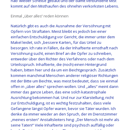
hab‘ wieder Scheiße gebaut und der damit verbundene Mist
kommt auf den Misthaufen des ohnehin verkorksten Lebens.
Einmal „über alles“ reden können
Natürlich gibt es auch die Ausnahme der Versöhnung mit
Opfern von Straftaten. Meist bleibt es jedoch bei einer
einfachen Entschuldigung vor Gericht, die immer unter dem
Makel leidet, sich „bessere Karten„ für das Urteil zu
besorgen. Ich rate in Fällen, da der Inhaftierte ernsthaft nach
Versöhnung sucht, einen Brief an die Opfer zu schreiben,
entweder über den Richter des Verfahrens oder nach dem
Urteilsspruch. Inhaftierte, die (noch) einen Hintergrund
haben, bitten hier und da um ein Beichtgespräch. Zusätzlich
kommen manchmal Menschen anderer religiöser Richtungen
mit der Bitte um Beichte, was meist bedeutet, dass sie einmal
offen in „über alles“ sprechen wollen. Und ,,alles“ meint dann
immer das ganze Leben, das eine solch katastrophale
Ausrichtung bekommen hat. Und nur zur Klarstellung, nicht
zur Entschuldigung, ist es wichtig festzuhalten, dass viele
Gefangene längst Opfer waren, bevor sie Täter wurden. Ich
denke da immer wieder an den Spruch, der im Dienstzimmer
„meines ersten“ Anstaltsleiters hing: „Der Mensch ist mehr als
seine Taten!“ Viele Inhaftierte sind psychisch auffällig oder