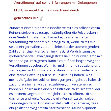
„Versöhnung“ auf seine Erfahrungen mit Gefangenen
blickt, so ergebt sich ein durch und durch
gemischtes Bild.
Zunächst einmal sind viele Inhaftierte mit sich selbst nicht im
Reinen, stolpern sozusagen ständig über die Felsbrocken in
ihrer Seele. Und wenn ich bedenke, dass ernsthafte
Versöhnung mit anderen nur möglich ist, wenn ich mit mir
selbst einigermaßen versöhnt lebe. Bei der überwiegenden
Zahl abhängiger Menschen im Knast, ist Verdrängung die
vorherrschende Bewältigungsstrategie. Und nur wer lernt, mit
seiner Angst umzugehen, kann sich auf den langen Weg der
Versöhnung begeben. Wenn ich mich innerlich ausziehe und
sozusagen nackt vor mir stehe, dann muss ich mindestens
eine starke Hoffnung auf neue Bekleidung haben. Was
meine Aufgabe bei solchen Bewegungen angeht, so habe ich
zuzuhören, immer wieder zuzuhören, um verstehen zu
können. Und ich muss einen angstfreien Raum schaffen, der
es meinem Gegenüber ermöglicht, sich zu öffnen. Oft sind
das lange und weite Wege, die ein Mensch zu sich selbst
zurücklegen muss. Und das kostet Kraft. Ich bemerke, dass
einige diesen Weg erst im Alter zwischen 30 und 50 Jahren