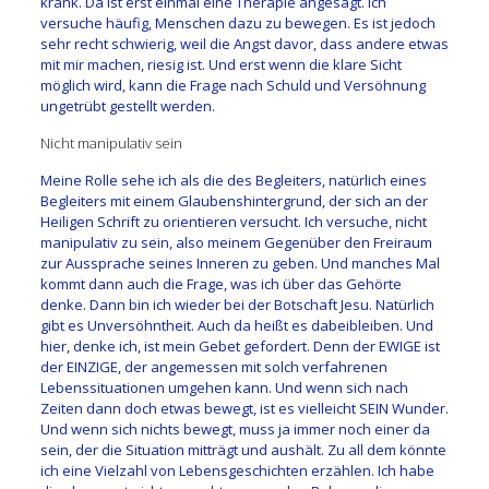
krank. Da ist erst einmal eine Therapie angesagt. Ich
versuche häufig, Menschen dazu zu bewegen. Es ist jedoch
sehr recht schwierig, weil die Angst davor, dass andere etwas
mit mir machen, riesig ist. Und erst wenn die klare Sicht
möglich wird, kann die Frage nach Schuld und Versöhnung
ungetrübt gestellt werden.
Nicht manipulativ sein
Meine Rolle sehe ich als die des Begleiters, natürlich eines
Begleiters mit einem Glaubenshintergrund, der sich an der
Heiligen Schrift zu orientieren versucht. Ich versuche, nicht
manipulativ zu sein, also meinem Gegenüber den Freiraum
zur Aussprache seines Inneren zu geben. Und manches Mal
kommt dann auch die Frage, was ich über das Gehörte
denke. Dann bin ich wieder bei der Botschaft Jesu. Natürlich
gibt es Unversöhntheit. Auch da heißt es dabeibleiben. Und
hier, denke ich, ist mein Gebet gefordert. Denn der EWIGE ist
der EINZIGE, der angemessen mit solch verfahrenen
Lebenssituationen umgehen kann. Und wenn sich nach
Zeiten dann doch etwas bewegt, ist es vielleicht SEIN Wunder.
Und wenn sich nichts bewegt, muss ja immer noch einer da
sein, der die Situation mitträgt und aushält. Zu all dem könnte
ich eine Vielzahl von Lebensgeschichten erzählen. Ich habe