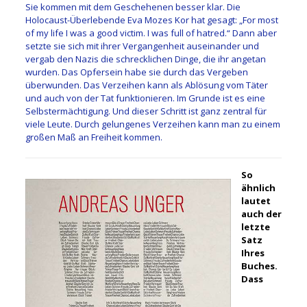
Sie kommen mit dem Geschehenen besser klar. Die
Holocaust-Überlebende Eva Mozes Kor hat gesagt: „For most
of my life I was a good victim. I was full of hatred.“ Dann aber
setzte sie sich mit ihrer Vergangenheit auseinander und
vergab den Nazis die schrecklichen Dinge, die ihr angetan
wurden. Das Opfersein habe sie durch das Vergeben
überwunden. Das Verzeihen kann als Ablösung vom Täter
und auch von der Tat funktionieren. Im Grunde ist es eine
Selbstermächtigung. Und dieser Schritt ist ganz zentral für
viele Leute. Durch gelungenes Verzeihen kann man zu einem
großen Maß an Freiheit kommen.
So
ähnlich
lautet
auch der
letzte
Satz
Ihres
Buches.
Dass