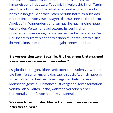
hingereist und habe zwei Tage mit ihr verbracht. Einen Tag in
‚Auschwitz I‘ und Auschwitz-Birkenau und am nächsten Tag
noch ein langes Gespräch. Stark berührt hat mich auch das
Kennenlernen von Gisela Mayer, die 2009 ihre Tochter beim
Amoklauf in Winnenden verloren hat. Sie hat mir eine neue
Facette des Verzeihens aufgezeigt. Es sei ihr eher
unterlaufen, meinte sie, für sie war es gar kein erklärtes Ziel.
Bei unserem Treffen haben wir dann rekonstruiert, wie sich
ihr Verhältnis zum Täter über die Jahre entwickelt hat.
Sie verwenden zwei Begriffe. Gibt es einen Unterschied
zwischen vergeben und verzeihen?
Es gibt da keine ganz klare Definition. Der Duden verwendet
die Begriffe synonym, und das tue ich auch. Aber ich habe im
Zuge meiner Recherche diese Frage den betroffenen
Menschen gestellt. Für manche ist vergeben gewissermaßen
vertikal, also Gottes Sache, während verzeihen eher
horizontal verläuft, von Mensch zu Mensch.
Was macht es mit den Menschen, wenn sie vergeben
oder verzeihen?