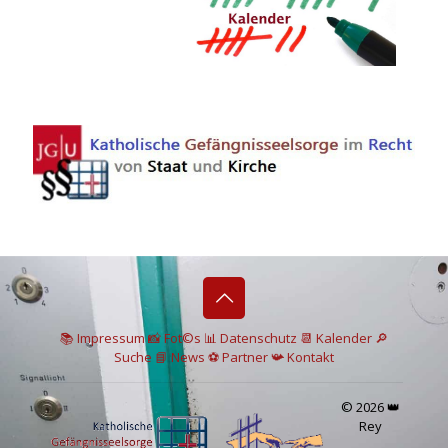
📚 I
mpressum
📸
Fot©s
📊
Datenschutz
📆 Kalender
🔎
Suche
📘 News
⚽
Partner
📯
Kontakt
© 2026 👑
Rey