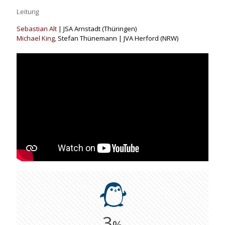
Leitung
Sebastian Alt
| JSA Arnstadt (Thüringen)
Michael King
,
Stefan Thünemann | JVA Herford (NRW)
3
%