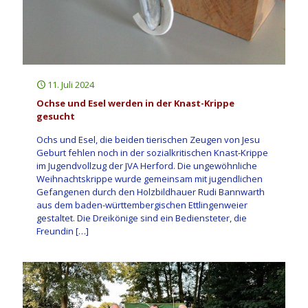
11. Juli 2024
Ochse und Esel werden in der Knast-Krippe
gesucht
Ochs und Esel, die beiden tierischen Zeugen von Jesu
Geburt fehlen noch in der sozialkritischen Knast-Krippe
im Jugendvollzug der JVA Herford. Die ungewöhnliche
Weihnachtskrippe wurde gemeinsam mit jugendlichen
Gefangenen durch den Holzbildhauer Rudi Bannwarth
aus dem baden-württembergischen Ettlingenweier
gestaltet. Die Dreikönige sind ein Bediensteter, die
Freundin
[…]