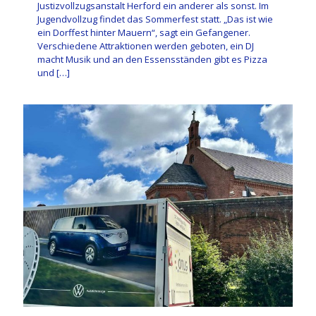
Justizvollzugsanstalt Herford ein anderer als sonst. Im
Jugendvollzug findet das Sommerfest statt. „Das ist wie
ein Dorffest hinter Mauern“, sagt ein Gefangener.
Verschiedene Attraktionen werden geboten, ein DJ
macht Musik und an den Essensständen gibt es Pizza
und
[…]