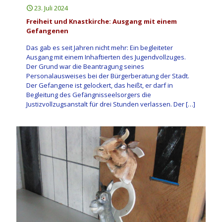
23. Juli 2024
Freiheit und Knastkirche: Ausgang mit einem
Gefangenen
Das gab es seit Jahren nicht mehr: Ein begleiteter
Ausgang mit einem Inhaftierten des Jugendvollzuges.
Der Grund war die Beantragung seines
Personalausweises bei der Bürgerberatung der Stadt.
Der Gefangene ist gelockert, das heißt, er darf in
Begleitung des Gefängnisseelsorgers die
Justizvollzugsanstalt für drei Stunden verlassen. Der
[…]