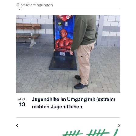
📆
Studientagungen
Veranstaltung
Ansichten-
Datum
Ansichten-
Navigation
List
auswählen.
Navigation
of
Veranstaltungen
in
Photo
View
Jugendhilfe im Umgang mit (extrem)
AUG.
13
rechten Jugendlichen