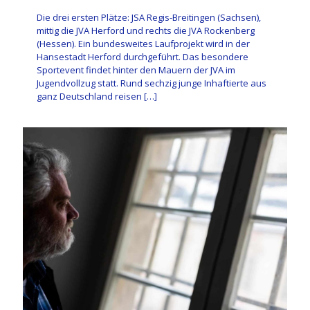
Die drei ersten Plätze: JSA Regis-Breitingen (Sachsen),
mittig die JVA Herford und rechts die JVA Rockenberg
(Hessen). Ein bundesweites Laufprojekt wird in der
Hansestadt Herford durchgeführt. Das besondere
Sportevent findet hinter den Mauern der JVA im
Jugendvollzug statt. Rund sechzig junge Inhaftierte aus
ganz Deutschland reisen
[…]