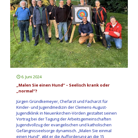
6. Juni 2024
„Malen Sie einen Hund“ – Seelisch krank oder
„normal“?
Jürgen Gründkemeyer, Chefarzt und Facharzt für
Kinder- und Jugendmedizin der Clemens-August-
Jugendklinik in Neuenkirchen-Vörden gestaltet seinen
Vortrag bei der Tagung der Arbeitsgemeinschaften
Jugendvollzug der evangelischen und katholischen
Gefängnisseelsorge dynamisch. „Malen Sie einmal
einen Hund“, gibt er die Aufforderung an die 15