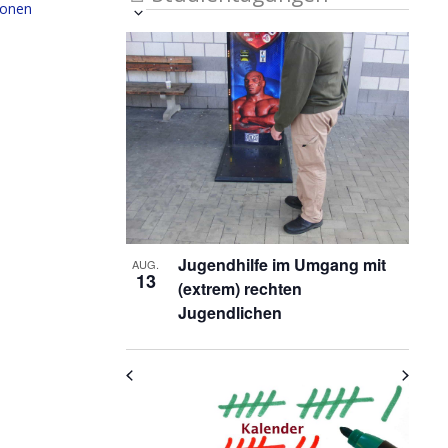
ionen
Veranstaltung
Ansichten-
Datum
List
auswählen.
Ansichten-
Navigation
Navigation
of
Veranstaltungen
in
Photo
View
Jugendhilfe im Umgang mit
AUG.
13
(extrem) rechten
Jugendlichen