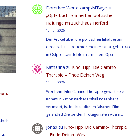
Dorothee Wortelkamp-M'Baye
zu
„Opferbuch“ erinnert an politische
Häftlinge im Zuchthaus Herford
17. Juli 2026
Der Artikel über die politischen Inhaftierten
deckt sich mit Berichten meiner Oma, geb. 1903
in Ostpreußen, lebte mit meinem Opa,…
Katharina
zu
Kino-Tipp: Die Camino-
Therapie – Finde Deinen Weg
12. Juli 2026
Wer beim Film Camino-Therapie gewaltfreie
nen.
Kommunikation nach Marshall Rosenberg
vermutet, ist buchstäblich im falschen Film
gelandet! Die beiden Protagonisten Adam…
 Nach
Jonas
zu
Kino-Tipp: Die Camino-Therapie
– Finde Deinen Weg
aub