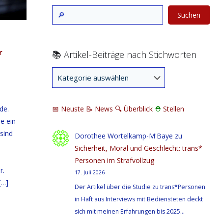
Suchen
r
📚 Artikel-Beiträge nach Stichworten
📅 Neuste
📝 News
🔍
Überblick
⛑
Stellen
de.
e ein
 sind
Dorothee Wortelkamp-M'Baye
zu
Sicherheit, Moral und Geschlecht: trans*
Personen im Strafvollzug
r.
17. Juli 2026
[…]
Der Artikel über die Studie zu trans*Personen
in Haft aus Interviews mit Bediensteten deckt
sich mit meinen Erfahrungen bis 2025…