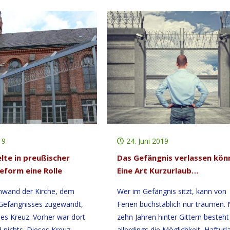
19
24. Juni 2019
lte in preußischer
Das Gefängnis verlassen kön
eform eine Rolle
Eine Art Kurzurlaub…
nwand der Kirche, dem
Wer im Gefängnis sitzt, kann von
 Gefängnisses zugewandt,
Ferien buchstäblich nur träumen.
ßes Kreuz. Vorher war dort
zehn Jahren hinter Gittern besteht
 nichts. Dieses Kreuz
allerdings die Möglichkeit, Hafturl