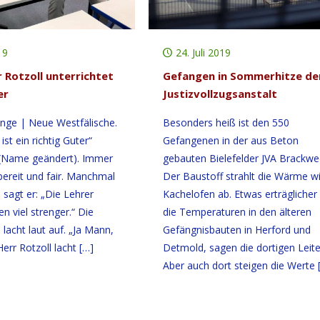
19
24. Juli 2019
 Rotzoll unterrichtet
Gefangen in Sommerhitze de
er
Justizvollzugsanstalt
nge | Neue Westfälische.
Besonders heiß ist den 550
ist ein richtig Guter“
Gefangenen in der aus Beton
 (Name geändert). Immer
gebauten Bielefelder JVA Brackwe
sbereit und fair. Manchmal
Der Baustoff strahlt die Wärme wi
, sagt er: „Die Lehrer
Kachelofen ab. Etwas erträglicher
n viel strenger.“ Die
die Temperaturen in den älteren
lacht laut auf. „Ja Mann,
Gefängnisbauten in Herford und
Herr Rotzoll lacht
[…]
Detmold, sagen die dortigen Leite
Aber auch dort steigen die Werte