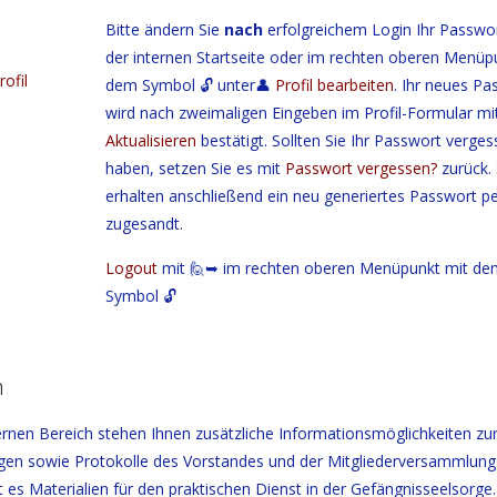
Bitte ändern Sie
nach
erfolgreichem Login Ihr Passwor
der internen Startseite oder im rechten oberen Menüp
rofil
dem Symbol 🔓 unter👤
Profil bearbeiten
. Ihr neues Pa
wird nach zweimaligen Eingeben im Profil-Formular mi
Aktualisieren
bestätigt. Sollten Sie Ihr Passwort verge
haben, setzen Sie es mit
Passwort vergessen?
zurück. 
erhalten anschließend ein neu generiertes Passwort pe
zugesandt.
Logout
mit 🙋➥ im rechten oberen Menüpunkt mit de
Symbol 🔓
m
ternen Bereich stehen Ihnen zusätzliche Informationsmöglichkeiten zu
gen sowie Protokolle des Vorstandes und der Mitgliederversammlung
t es Materialien für den praktischen Dienst in der Gefängnisseelsorge