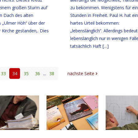
 einem großen Sturm auf
zu bekommen. Wenigstens für ein
n Dach des alten
Stunden in Freiheit. Paul H. hat ein
 „Ulmer Höh“ über der
hartes Urteil bekommen:
r Kirche gestanden,. Dies
„lebenslänglich“. Allerdings bedeut
lebenslänglich nur in wenigen Fäll
tatsächlich Haft
[…]
33
34
35
36
...
38
nächste Seite