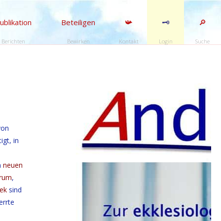
ublikation
Beteiligen
📯
🗝️
🔎
Berichten
Bewirken
Kontakt
Login
Suche
von
gt, in
m
neuen
rum
,
hek
sind
errte