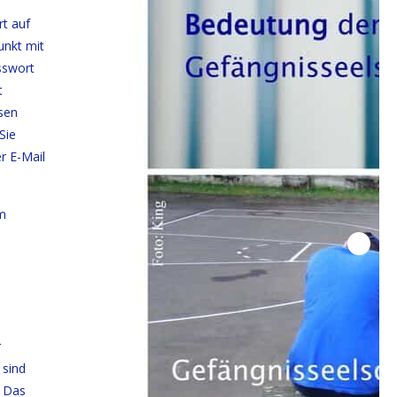
t auf
unkt mit
sswort
t
ssen
Sie
r E-Mail
m
r
 sind
. Das