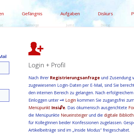
en
Gefängnis
Aufgaben
Diskurs
P
tät
Seelsorge
Justiz
Dialog
Mail
Login
+
Profil
Nach Ihrer
Registrierungsanfrage
und Zusendung 
zugewiesenen Login-Daten per E-Mail, sind Sie berechti
den internen Bereich zu gelangen. Nach erfolgreichem
Einloggen unter 🗝️
Login
kommen Sie zugangsfrei zu
Menüpunkt
Insi🔓
e
. Das ökumenisch ausgerichtete
Fo
die Menüpunkte
Neueinsteiger
und die
digitale Bibliot
für KollegInnen beider Konfessionen zugelassen. Gesp
Artikelbeiträge sind im „Inside Modus“ freigeschaltet.