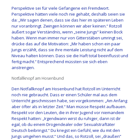
Perspektive sei für viele Gefangene ein Fremdwort.
Perspektive hätten viele noch nie gehabt, deshalb seien sie
da: „Wir sagen denen, dass sie das hier im späteren Leben
nur voranbringt. Zwingen können wir aber keinen.“ Rotzoll
äußert sogar Verständnis, wenn „seine Jungs“ keinen Bock
haben. Wenn man immer nur von Gitterstäben umringt sei,
drücke das auf die Motivation: „Mir haben schon ein paar
Jungs erzählt, dass sie ihre mentale Leistung nicht auf dem
Niveau halten können. Dass sie die Haft total beeinflusst und
fertig macht.“ Entsprechend müssten sie sich eben
anstrengen.
Notfallknopf am Hosenbund
Den Notfallknopf am Hosenbund hat Rotzoll im Unterricht
noch nie gebraucht. Dass er einen Schüler mal aus dem
Unterricht geschmissen habe, sei vorgekommen: „Am Anfang
aber öfter als in letzter Zeit.“ Man müsse Respekt aufbauen.
Respekt vor den Leuten, die in ihrer Jugend vor niemandem
Respekt hatten: „Irgendwann wirst du ruhiger, dann ist dir
egal, ob du einem Drogendealer oder Sexualstraftäter
Deutsch beibringst.“ Du kriegst ein Gefühl, wie du mit den
Jungs umgehen musst.“ Und das, so Rotzoll, sei „draußen“