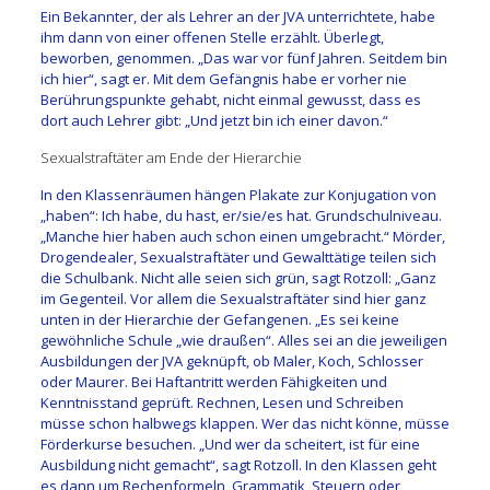
Ein Bekannter, der als Lehrer an der JVA unterrichtete, habe
ihm dann von einer offenen Stelle erzählt. Überlegt,
beworben, genommen. „Das war vor fünf Jahren. Seitdem bin
ich hier“, sagt er. Mit dem Gefängnis habe er vorher nie
Berührungspunkte gehabt, nicht einmal gewusst, dass es
dort auch Lehrer gibt: „Und jetzt bin ich einer davon.“
Sexualstraftäter am Ende der Hierarchie
In den Klassenräumen hängen Plakate zur Konjugation von
„haben“: Ich habe, du hast, er/sie/es hat. Grundschulniveau.
„Manche hier haben auch schon einen umgebracht.“ Mörder,
Drogendealer, Sexualstraftäter und Gewalttätige teilen sich
die Schulbank. Nicht alle seien sich grün, sagt Rotzoll: „Ganz
im Gegenteil. Vor allem die Sexualstraftäter sind hier ganz
unten in der Hierarchie der Gefangenen. „Es sei keine
gewöhnliche Schule „wie draußen“. Alles sei an die jeweiligen
Ausbildungen der JVA geknüpft, ob Maler, Koch, Schlosser
oder Maurer. Bei Haftantritt werden Fähigkeiten und
Kenntnisstand geprüft. Rechnen, Lesen und Schreiben
müsse schon halbwegs klappen. Wer das nicht könne, müsse
Förderkurse besuchen. „Und wer da scheitert, ist für eine
Ausbildung nicht gemacht“, sagt Rotzoll. In den Klassen geht
es dann um Rechenformeln, Grammatik, Steuern oder