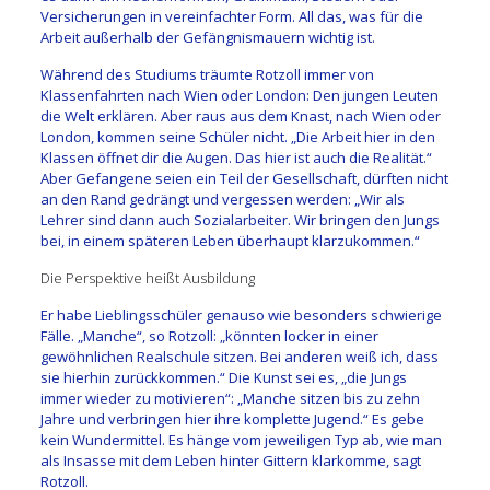
Versicherungen in vereinfachter Form. All das, was für die
Arbeit außerhalb der Gefängnismauern wichtig ist.
Während des Studiums träumte Rotzoll immer von
Klassenfahrten nach Wien oder London: Den jungen Leuten
die Welt erklären. Aber raus aus dem Knast, nach Wien oder
London, kommen seine Schüler nicht. „Die Arbeit hier in den
Klassen öffnet dir die Augen. Das hier ist auch die Realität.“
Aber Gefangene seien ein Teil der Gesellschaft, dürften nicht
an den Rand gedrängt und vergessen werden: „Wir als
Lehrer sind dann auch Sozialarbeiter. Wir bringen den Jungs
bei, in einem späteren Leben überhaupt klarzukommen.“
Die Perspektive heißt Ausbildung
Er habe Lieblingsschüler genauso wie besonders schwierige
Fälle. „Manche“, so Rotzoll: „könnten locker in einer
gewöhnlichen Realschule sitzen. Bei anderen weiß ich, dass
sie hierhin zurückkommen.“ Die Kunst sei es, „die Jungs
immer wieder zu motivieren“: „Manche sitzen bis zu zehn
Jahre und verbringen hier ihre komplette Jugend.“ Es gebe
kein Wundermittel. Es hänge vom jeweiligen Typ ab, wie man
als Insasse mit dem Leben hinter Gittern klarkomme, sagt
Rotzoll.