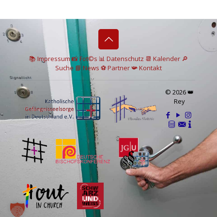
📚 I
mpressum
📸
Fot©s
📊
Datenschutz
📆 Kalender
🔎
Suche
📘 News
⚽
Partner
📯
Kontakt
© 2026 👑
Rey