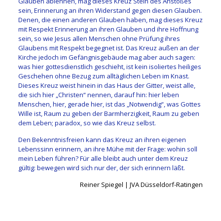
Glauben ablehnen, mag dieses Kreuz Stein des Anstoßes
sein, Erinnerung an ihren Widerstand gegen diesen Glauben.
Denen, die einen anderen Glauben haben, mag dieses Kreuz
mit Respekt Erinnerung an ihren Glauben und ihre Hoffnung
sein, so wie Jesus allen Menschen ohne Prüfung ihres
Glaubens mit Respekt begegnet ist. Das Kreuz außen an der
Kirche jedoch im Gefängnisgebäude mag aber auch sagen:
was hier gottesdienstlich geschieht, ist kein isoliertes heiliges
Geschehen ohne Bezug zum alltäglichen Leben im Knast.
Dieses Kreuz weist hinein in das Haus der Gitter, weist alle,
die sich hier „Christen“ nennen, darauf hin: hier leben
Menschen, hier, gerade hier, ist das „Notwendig“, was Gottes
Wille ist, Raum zu geben der Barmherzigkeit, Raum zu geben
dem Leben; paradox, so wie das Kreuz selbst.
Den Bekenntnisfreien kann das Kreuz an ihren eigenen
Lebenssinn erinnern, an ihre Mühe mit der Frage: wohin soll
mein Leben führen? Für alle bleibt auch unter dem Kreuz
gültig: bewegen wird sich nur der, der sich erinnern läßt.
Reiner Spiegel | JVA Düsseldorf-Ratingen