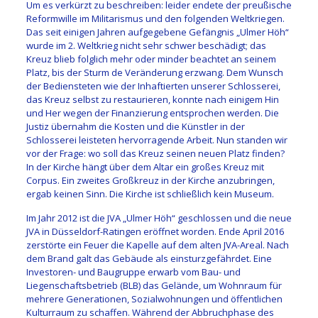
Um es verkürzt zu beschreiben: leider endete der preußische
Reformwille im Militarismus und den folgenden Weltkriegen.
Das seit einigen Jahren aufgegebene Gefängnis „Ulmer Höh“
wurde im 2. Weltkrieg nicht sehr schwer beschädigt; das
Kreuz blieb folglich mehr oder minder beachtet an seinem
Platz, bis der Sturm de Veränderung erzwang. Dem Wunsch
der Bediensteten wie der Inhaftierten unserer Schlosserei,
das Kreuz selbst zu restaurieren, konnte nach einigem Hin
und Her wegen der Finanzierung entsprochen werden. Die
Justiz übernahm die Kosten und die Künstler in der
Schlosserei leisteten hervorragende Arbeit. Nun standen wir
vor der Frage: wo soll das Kreuz seinen neuen Platz finden?
In der Kirche hängt über dem Altar ein großes Kreuz mit
Corpus. Ein zweites Großkreuz in der Kirche anzubringen,
ergab keinen Sinn. Die Kirche ist schließlich kein Museum.
Im Jahr 2012 ist die JVA „Ulmer Höh“ geschlossen und die neue
JVA in Düsseldorf-Ratingen eröffnet worden. Ende April 2016
zerstörte ein Feuer die Kapelle auf dem alten JVA-Areal. Nach
dem Brand galt das Gebäude als einsturzgefährdet. Eine
Investoren- und Baugruppe erwarb vom Bau- und
Liegenschaftsbetrieb (BLB) das Gelände, um Wohnraum für
mehrere Generationen, Sozialwohnungen und öffentlichen
Kulturraum zu schaffen. Während der Abbruchphase des