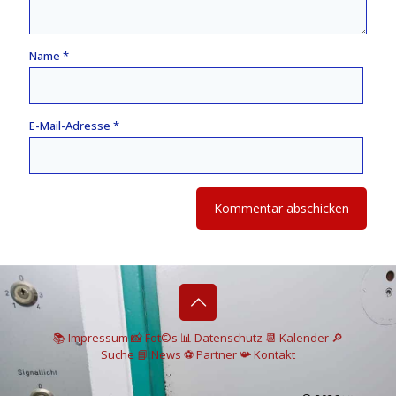
Name
*
E-Mail-Adresse
*
📚 I
mpressum
📸
Fot©s
📊
Datenschutz
📆 Kalender
🔎
Suche
📘 News
⚽
Partner
📯
Kontakt