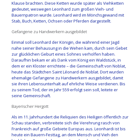
Klause brachten. Diese Ketten wurde später als Viehketten
gedeutet, weswegen Leonhard zum großen Vieh- und
Bauernpatron wurde. Leonhard wird im Mönchsgewand mit
Stab, Buch, Ketten, Ochsen oder Pferden dargestellt.
Gefangene zu Handwerkern ausgebildet
Einmal soll Leonhard der Königin, die während einer Jagd
nahe seiner Behausung in die Wehen kam, durch sein Gebet
zur glücklichen Geburt eines Sohnes verholfen haben.
Daraufhin bekam er als Dank vom König ein Waldstück, in
dem er ein Kloster errichtete – die Gemeinschaft von Noblat,
heute das Städtchen Saint Léonard de Noblat. Dort wurden
ehemalige Gefangene zu Handwerkern ausgebildet, damit
sie ihren Lebensunterhalt auf ehrliche Weise verdienen. Bis
zu seinem Tod, der im Jahr 559 erfolgt sein soll, leitete er
seine Gemeinschaft.
Bayerischer Hergott
Als im 11. Jahrhundert die Reliquien des Heiligen öffentlich zur
Schau standen, verbreitete sich die Verehrung rasch von
Frankreich auf große Gebiete Europas aus. Leonhardi ist bis
heute ein Bauern-Festtag, an dem Mensch und Vieh den