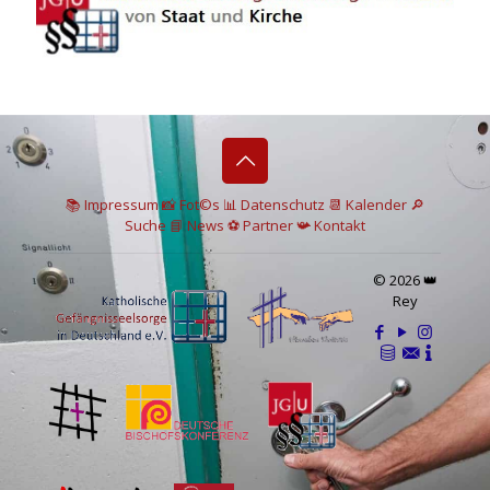
📚 I
mpressum
📸
Fot©s
📊
Datenschutz
📆 Kalender
🔎
Suche
📘 News
⚽
Partner
📯
Kontakt
© 2026 👑
Rey