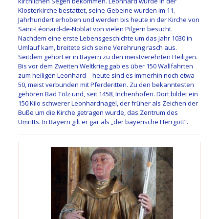
kirchlichen Segen bekommen. Leonhard wurde in der
Klosterkirche bestattet, seine Gebeine wurden im 11.
Jahrhundert erhoben und werden bis heute in der Kirche von
Saint-Léonard-de-Noblat von vielen Pilgern besucht.
Nachdem eine erste Lebensgeschichte um das Jahr 1030 in
Umlauf kam, breitete sich seine Verehrung rasch aus.
Seitdem gehört er in Bayern zu den meistverehrten Heiligen.
Bis vor dem Zweiten Weltkrieg gab es über 150 Wallfahrten
zum heiligen Leonhard – heute sind es immerhin noch etwa
50, meist verbunden mit Pferderitten. Zu den bekanntesten
gehören Bad Tölz und, seit 1458, Inchenhofen. Dort bildet ein
150 Kilo schwerer Leonhardnagel, der früher als Zeichen der
Buße um die Kirche getragen wurde, das Zentrum des
Umritts. In Bayern gilt er gar als „der bayerische Herrgott“.