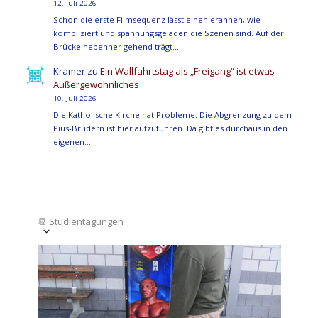
12. Juli 2026
Schon die erste Filmsequenz lässt einen erahnen, wie
kompliziert und spannungsgeladen die Szenen sind. Auf der
Brücke nebenher gehend trägt…
Kramer
zu
Ein Wallfahrtstag als „Freigang“ ist etwas
Außergewöhnliches
10. Juli 2026
Die Katholische Kirche hat Probleme. Die Abgrenzung zu dem
Pius-Brüdern ist hier aufzuführen. Da gibt es durchaus in den
eigenen…
📆
Studientagungen
Veranstaltung
Ansichten-
Datum
Ansichten-
Navigation
List
auswählen.
Navigation
of
Veranstaltungen
in
Photo