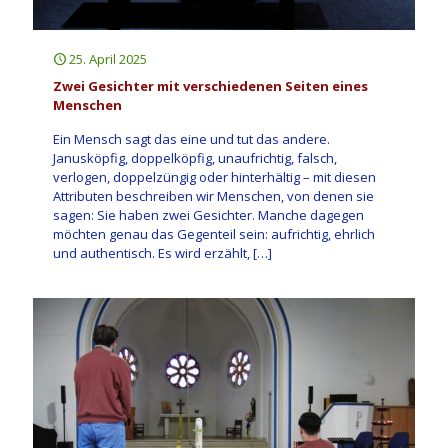
25. April 2025
Zwei Gesichter mit verschiedenen Seiten eines
Menschen
Ein Mensch sagt das eine und tut das andere.
Janusköpfig, doppelköpfig, unaufrichtig, falsch,
verlogen, doppelzüngig oder hinterhältig – mit diesen
Attributen beschreiben wir Menschen, von denen sie
sagen: Sie haben zwei Gesichter. Manche dagegen
möchten genau das Gegenteil sein: aufrichtig, ehrlich
und authentisch. Es wird erzählt,
[…]