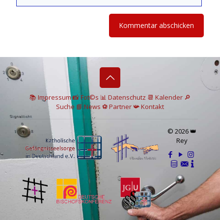
📚 I
mpressum
📸
Fot©s
📊
Datenschutz
📆 Kalender
🔎
Suche
📘 News
⚽
Partner
📯
Kontakt
© 2026 👑
Rey