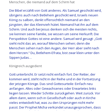
Menschen, die niemand auf dem Schirm hat
Die Bibel erzählt von Gott anderes. Als Samuel geschickt wird,
übrigens auch nach Betlehem geschickt wird, Israels neuen
König zu salben, denkt offensichtlich niemand an den
jüngsten, der das Kleinvieh hütet. Niemand hat ihn auf dem
Schirm. Und auch bei Jesus denken sich die meisten nichts,
sie kennen seine Familie, sie wissen um seine Herkunft. Die
Perspektive Gottes ist eine andere. Samuel wird gesagt: „Gott
sieht nicht das an, worauf Menschen sehen; denn die
Menschen sehen nach den Augen, der Herr aber sieht nach
dem Herzen.“ Du, Betlehem-Efrata, bist zwar klein unter den
Sippen Judas…
Königreich ausgedient
Gott unterbricht. Er setzt nicht einfach fort. Der Retter, der
kommen wird, steht nicht in der Reihe und in der Fortsetzung
der jetzigen Könige. Das sind Gottesurteile: Einfach neu
anfangen. Altes oder Gewachsenes oder Erwartetes links
liegen lassen. Wieder Schritte zurückgehen. Weit zurück. Vor
allem dann, wenn sich in Gesellschaft oder auch in Kirche
vieles entwickelt hat, was zu den Ursprüngen nicht mehr
passt. Der Prophet Micha verkündet unausgesprochen, dass