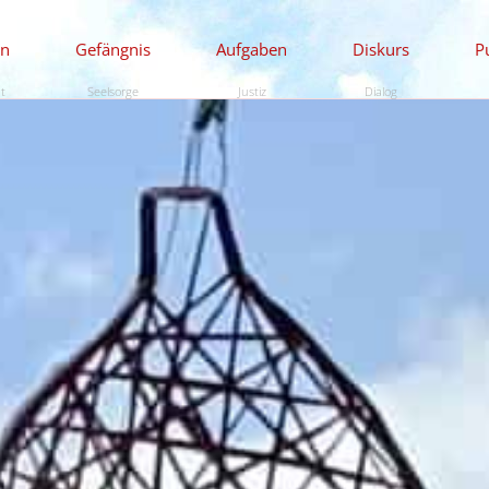
en
Gefängnis
Aufgaben
Diskurs
P
ät
Seelsorge
Justiz
Dialog