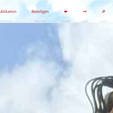
ublikation
Beteiligen
📯
🗝️
🔎
Berichten
Bewirken
Kontakt
Login
Suche