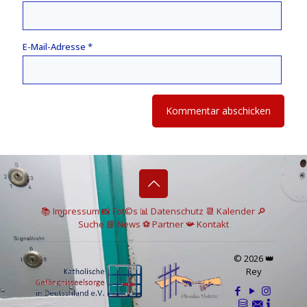
E-Mail-Adresse
*
📚 I
mpressum
📸
Fot©s
📊
Datenschutz
📆 Kalender
🔎
Suche
📘 News
⚽
Partner
📯
Kontakt
© 2026 👑
Rey