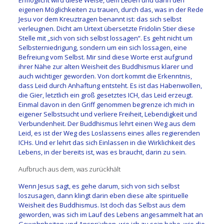
eigenen Möglichkeiten zu trauen, durch das, was in der Rede
Jesu vor dem Kreuztragen benannt ist: das sich selbst
verleugnen. Dicht am Urtext übersetzte Fridolin Stier diese
Stelle mit „sich von sich selbst lossagen“. Es geht nicht um
Selbsterniedrigung, sondern um ein sich lossagen, eine
Befreiung vom Selbst. Mir sind diese Worte erst aufgrund
ihrer Nähe zur alten Weisheit des Buddhismus klarer und
auch wichtiger geworden. Von dort kommt die Erkenntnis,
dass Leid durch Anhaftung entsteht. Es ist das Habenwollen,
die Gier, letztlich ein groß gesetztes ICH, das Leid erzeugt.
Einmal davon in den Griff genommen begrenze ich mich in
eigener Selbstsucht und verliere Freiheit, Lebendigkeit und
Verbundenheit. Der Buddhismus lehrt einen Weg aus dem
Leid, es ist der Weg des Loslassens eines alles regierenden
ICHs. Und er lehrt das sich Einlassen in die Wirklichkeit des
Lebens, in der bereits ist, was es braucht, darin zu sein.
Aufbruch aus dem, was zurückhält
Wenn Jesus sagt, es gehe darum, sich von sich selbst
loszusagen, dann klingt darin eben diese alte spirituelle
Weisheit des Buddhismus. Ist doch das Selbst aus dem
geworden, was sich im Lauf des Lebens angesammelt hat an
Gewohnheiten und Ansprüchen, wie ich zu sein habe, wie die