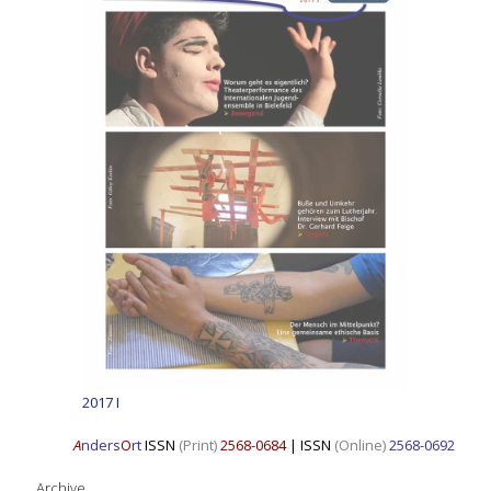
2017 I
A
nders
O
rt
ISSN
(Print)
2568-0684
|
ISSN
(Online)
2568-0692
Archive