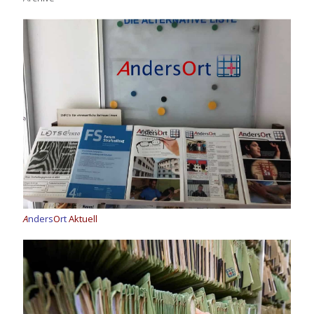
A
nders
O
rt
Aktuell