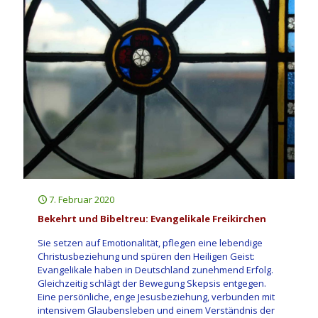
7. Februar 2020
Bekehrt und Bibeltreu: Evangelikale Freikirchen
Sie setzen auf Emotionalität, pflegen eine lebendige
Christusbeziehung und spüren den Heiligen Geist:
Evangelikale haben in Deutschland zunehmend Erfolg.
Gleichzeitig schlägt der Bewegung Skepsis entgegen.
Eine persönliche, enge Jesusbeziehung, verbunden mit
intensivem Glaubensleben und einem Verständnis der