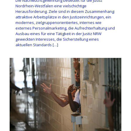
Die Nachwuchsgewinnung bedeutet für die Justiz
Nordrhein-Westfalen eine vielschichtige
Herausforderung. Ziele sind in diesem Zusammenhang:
attraktive Arbeitsplätze in den Justizeinrichtungen, ein
modernes, zielgruppenorientiertes, internes wie
externes Personalmarketing, die Aufrechterhaltung und
Ausbau eines für eine Tätigkeit in der Justiz NRW
geweckten Interesses, die Sicherstellung eines
aktuellen Standards
[…]