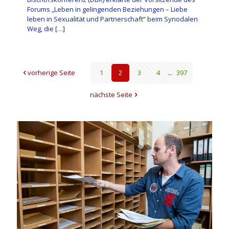
Forums „Leben in gelingenden Beziehungen – Liebe
leben in Sexualität und Partnerschaft“ beim Synodalen
Weg, die
[…]
vorherige Seite
1
2
3
4
...
397
nächste Seite