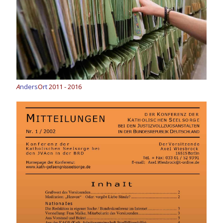
A
nders
O
rt
2011 - 2016