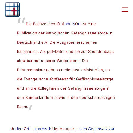
Die Fachzeitschrift
A
nders
O
rt
ist eine
Publikation der Katholischen Gefängnisseelsorge in
Deutschland e.V. Die Ausgaben erscheinen
halbjährlich. Als pdf-Datei sind sie auf Spendenbasis
abrufbar auf unserer Webpräsenz. Die
Printexemplare gehen an die Justizministerien, an
die Evangelische Konferenz für Gefängnisseelsorge
und an die KollegInnen der Gefängnisseelsorge in
den Bundesländern sowie in den deutschsprachigen
Raum.
A
nders
O
rt
– griechisch
Heterotopie
– ist im Gegensatz zur