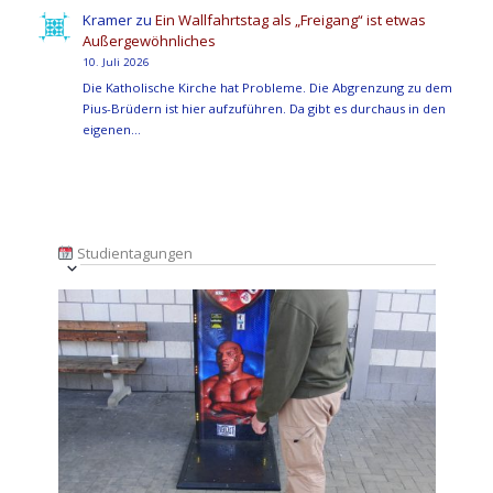
Kramer
zu
Ein Wallfahrtstag als „Freigang“ ist etwas
Außergewöhnliches
10. Juli 2026
Die Katholische Kirche hat Probleme. Die Abgrenzung zu dem
Pius-Brüdern ist hier aufzuführen. Da gibt es durchaus in den
eigenen…
Studientagungen
Veranstaltung
Ansichten-
Datum
Ansichten-
Navigation
List
auswählen.
Navigation
of
Veranstaltungen
in
Photo
View