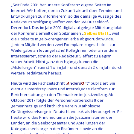
„Seit Ende 2001 hat unsere Konferenz eigene Seiten im
Internet. Wir hoffen, dort in Zukunft aktuell über Termine und
Entwicklungen zu informieren“, so die damalige Aussage des
Redakteurs Wolfgang Sieffert von der JVA Düsseldorf-
Derendorf. Das im Jahr 2002 digital aufgelegte Mitteilungsblatt
der Konferenz erhielt den Spitznamen „
Gelbes Blatt
„, weil
die Titelseite in gelb-orangener Farbe abgedruckt wurde.
„Jedem Mitglied werden zwei Exemplare zugeschickt – zur
Weitergabe an (evangelische) KollegInnen oder an andere
Interessierte“, schrieb der Redakteur Sieffert zu Beginn
seiner Arbeit. Nicht ganz durchgängig kamen die
„Mitteilungen“ zuerst 1 x im Jahr und danach 2 x im Jahr durch
weitere Redakteure heraus.
Heute wird die Fachzeitschrift „
A
nders
O
rt
“ publiziert. Sie
dient als interdisziplinäre und interreligiöse Plattform zur
Berichterstattung zu den Thematiken im Justizvollzug. Ab
Oktober 2017 folgte der Personenkörperschaft der
gemeinnützige und kirchliche Verein „Katholische
Gefängnisseelsorge in Deutschland e.V. als Herausgeber. Bis
heute wird das Printmedium an die Justizministerien der
Länder, an die Seelsorgeämter und Abteilungen der
Kategorialseelsorge in den Bistümern sowie an die