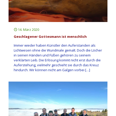
14. März 2020
Geschlagener Gottesmann ist menschlich
Immer wieder haben Künstler den Auferstanden als
Lichtwesen ohne die Wundmale gemalt. Doch die Löcher
in seinen Händen und Füßen gehören zu seinem
verklärten Leib. Die Erlösung kommt nicht erst durch die
Auferstehung, vielmehr geschieht sie durch das Kreuz
hindurch. Wir können nicht am Galgen vorbei
[…]