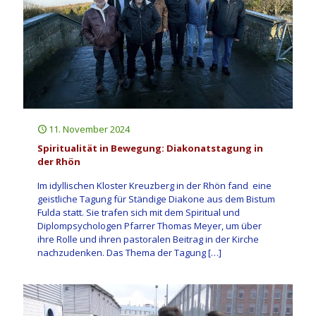
11. November 2024
Spiritualität in Bewegung: Diakonatstagung in
der Rhön
Im idyllischen Kloster Kreuzberg in der Rhön fand eine
geistliche Tagung für Ständige Diakone aus dem Bistum
Fulda statt. Sie trafen sich mit dem Spiritual und
Diplompsychologen Pfarrer Thomas Meyer, um über
ihre Rolle und ihren pastoralen Beitrag in der Kirche
nachzudenken. Das Thema der Tagung
[…]