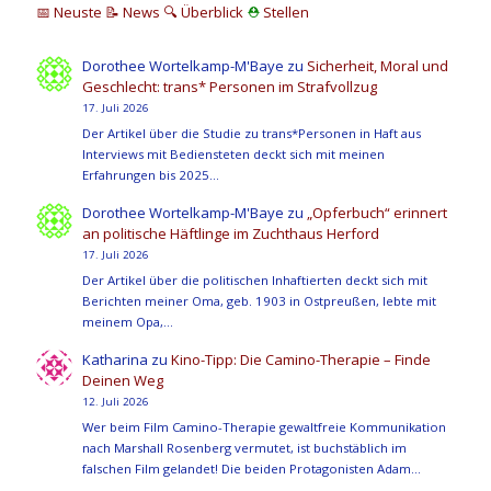
📅 Neuste
📝 News
🔍
Überblick
⛑
Stellen
Dorothee Wortelkamp-M'Baye
zu
Sicherheit, Moral und
Geschlecht: trans* Personen im Strafvollzug
17. Juli 2026
Der Artikel über die Studie zu trans*Personen in Haft aus
Interviews mit Bediensteten deckt sich mit meinen
Erfahrungen bis 2025…
Dorothee Wortelkamp-M'Baye
zu
„Opferbuch“ erinnert
an politische Häftlinge im Zuchthaus Herford
17. Juli 2026
Der Artikel über die politischen Inhaftierten deckt sich mit
Berichten meiner Oma, geb. 1903 in Ostpreußen, lebte mit
meinem Opa,…
Katharina
zu
Kino-Tipp: Die Camino-Therapie – Finde
Deinen Weg
12. Juli 2026
Wer beim Film Camino-Therapie gewaltfreie Kommunikation
nach Marshall Rosenberg vermutet, ist buchstäblich im
falschen Film gelandet! Die beiden Protagonisten Adam…