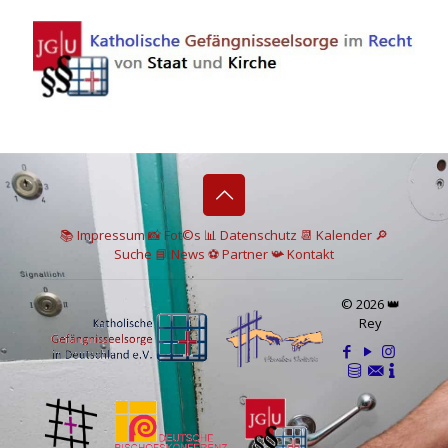
📚 I
mpressum
📸
Fot©s
📊
Datenschutz
📆 Kalender
🔎
Suche
📘 News
⚽
Partner
📯
Kontakt
© 2026 👑
Rey