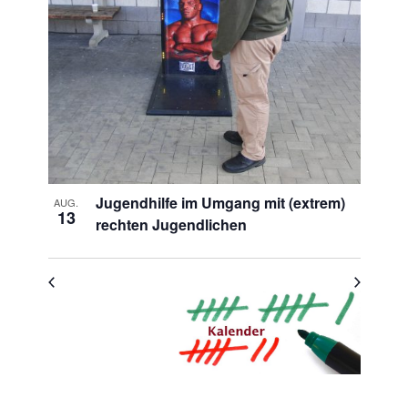
in
Photo
View
Jugendhilfe im Umgang mit (extrem)
AUG.
13
rechten Jugendlichen