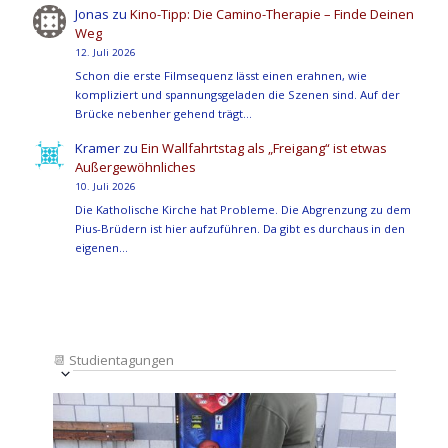
Jonas
zu
Kino-Tipp: Die Camino-Therapie – Finde Deinen
Weg
12. Juli 2026
Schon die erste Filmsequenz lässt einen erahnen, wie
kompliziert und spannungsgeladen die Szenen sind. Auf der
Brücke nebenher gehend trägt…
Kramer
zu
Ein Wallfahrtstag als „Freigang“ ist etwas
Außergewöhnliches
10. Juli 2026
Die Katholische Kirche hat Probleme. Die Abgrenzung zu dem
Pius-Brüdern ist hier aufzuführen. Da gibt es durchaus in den
eigenen…
📆
Studientagungen
Veranstaltung
Ansichten-
Datum
Ansichten-
Navigation
List
auswählen.
Navigation
of
Veranstaltungen