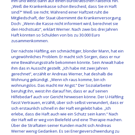
ihm und weist dann auf einen bürokratischen Fallstrick hin.
„Weiß die Krankenkasse schon Bescheid, dass Sie in Haft
sind?“ Weiß sie nicht. Während einer Haftzeit ruht die
Mitgliedschaft, der Staat übernimmt die Krankenversorgung.
Doch: „Wenn die Kasse nicht informiert wird, berechnet sie
den Höchstsatz“, erklärt Werner. Nach zwei bis drei Jahren
Haft könnten so Schulden von bis zu 30.000 Euro
zusammenkommen.
Der nächste Häftling, ein schmächtiger, blonder Mann, hat ein
ungewöhnliches Problem. Er macht sich Sorgen, dass er nur
eine Bewährungsstrafe bekommen könnte. Sein Anwalt habe
ihm das in Aussicht gestellt. „Ich habe mit zwei Jahren
gerechnet“, erzählt er Andreas Werner, hat deshalb die
Wohnung gekündigt. „Wenn ich raus komme, bin ich
wohnungslos. Das macht mir Angst.“ Der Sozialarbeiter
beruhigt ihn, weist ihn darauf hin, dass er auf seinen
Hilfebedarf auch vor Gericht hinweisen könne. Der U-Häftling
fasst Vertrauen, erzählt, über sich selbst verwundert, dass er
sich erstaunlich schnell in der Haft eingelebt habe. „Ich
erlebe, dass die Haft auch wie ein Schutz sein kann.“ Nach
der Haft will er weg von Bielefeld und eine Therapie machen.
Über die Straftaten seiner Kunden macht sich Andreas
Werner wenig Gedanken. Es sei Energieverschwendung zu