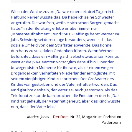
Wie in der Woche zuvor. „Da war einer seit drei Tagen in U-
Haft und keiner wusste das. Da habe ich seine Schwester
angerufen. Die war froh, weil sie sich schon Sorgen gemacht
hatte.“ In der Beratung erlebe er aber immer nur
„Momentaufnahmen“. Rund 150 U-Häftlinge berät Werner im
Jahr. Schwierig sei deren Lage besonders, wenn sich das
soziale Umfeld von dem Straftäter abwende. Das könne
durchaus zu suizidalen Gedanken führen. Wenn Werner
befürchtet, dass ein Häftling sich selbst etwas antun könnte,
weist er die JVA-Beamten vorsorglich darauf hin. Einer der
bewegendsten Momente für ihn war, als er einem wegen
Drogendelikten verhafteten Niederländer ermöglichte, mit
seinem vierjährigen Kind zu sprechen. Der Großvater des
Kindes war gestorben und der Vater inhaftiert worden. Das
Kind glaubte deshalb, der Vater sei auch gestorben. Als das
Telefonat zustande kam, brachen die Emotionen durch. „Das
Kind hat geheult, der Vater hat geheult, aber das Kind wusste
nun, dass der Vater lebt.“
Markus Jonas
|
Der Dom
, Nr. 32, Magazin im Erzbistum
Paderborn