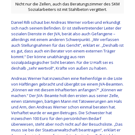
Nicht nur die Zellen, auch das Beratungszimmer des SKM
Sozialarbeiters ist mit Stahlbeton vergittert.
Daniel Rilli schaut bei Andreas Werner vorbei und erkundigt
sich nach seinem Befinden. Er ist stellvertretender Leiter der
sozialen Dienste in der JVA, berät also auch Gefangene –
allerdings mit einem anderen Schwerpunkt. „Wir verfassen
auch Stellungnahmen für das Gericht“, erklärt er. „Deshalb ist
es gut, dass auch ein Berater von einem externen Träger
kommt.“ Der könne unabhängig aus rein
sozialpädagogischer Sicht beraten. Für die U-Haft sei es
deshalb „sehr wertvoll“, Kräfte von außen zu haben.
Andreas Werner hat inzwischen eine Reihenfolge in die Liste
von Häftlingen gebracht und übergibt sie einem JVA-Beamten.
„Können wir mit diesem Inhaftierten anfangen?“ „Können wir
machen.“ Der JVA- Beamte holt den ersten aus seiner Zelle,
einen stämmigen, bärtigen Mann mit Tätowierungen am Hals
und Arm, den Andreas Werner schon einmal beraten hat.
Verhaftet wurde er wegen Betruges. Die Schwester hat
inzwischen 100 Euro für den persönlichen Bedarf
überwiesen, steht aber noch nicht auf der Besuchsliste. „Das
muss sie bei der Staatsanwaltschaft beantragen“, erklärt er