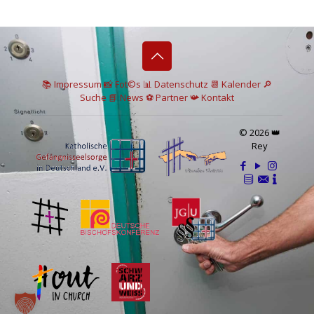
📚 I
mpressum
📸
Fot©s
📊
Datenschutz
📆 Kalender
🔎
Suche
📘 News
⚽
Partner
📯
Kontakt
© 2026 👑
Rey