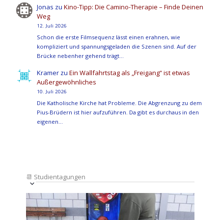
Jonas
zu
Kino-Tipp: Die Camino-Therapie – Finde Deinen
Weg
12. Juli 2026
Schon die erste Filmsequenz lässt einen erahnen, wie
kompliziert und spannungsgeladen die Szenen sind. Auf der
Brücke nebenher gehend trägt…
Kramer
zu
Ein Wallfahrtstag als „Freigang“ ist etwas
Außergewöhnliches
10. Juli 2026
Die Katholische Kirche hat Probleme. Die Abgrenzung zu dem
Pius-Brüdern ist hier aufzuführen. Da gibt es durchaus in den
eigenen…
📆
Studientagungen
Veranstaltung
Ansichten-
Datum
Ansichten-
Navigation
List
auswählen.
Navigation
of
Veranstaltungen