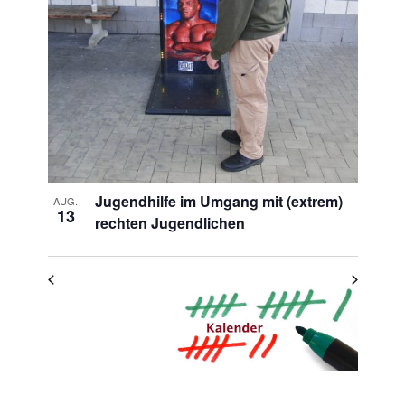
in
Photo
View
Jugendhilfe im Umgang mit (extrem)
AUG.
13
rechten Jugendlichen