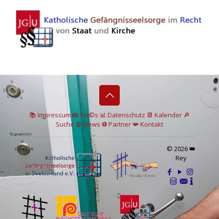
📚 I
mpressum
📸
Fot©s
📊
Datenschutz
📆 Kalender
🔎
Suche
📘 News
⚽
Partner
📯
Kontakt
© 2026 👑
Rey