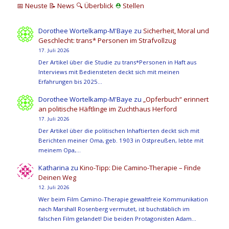
📅 Neuste
📝 News
🔍
Überblick
⛑
Stellen
Dorothee Wortelkamp-M'Baye
zu
Sicherheit, Moral und
Geschlecht: trans* Personen im Strafvollzug
17. Juli 2026
Der Artikel über die Studie zu trans*Personen in Haft aus
Interviews mit Bediensteten deckt sich mit meinen
Erfahrungen bis 2025…
Dorothee Wortelkamp-M'Baye
zu
„Opferbuch“ erinnert
an politische Häftlinge im Zuchthaus Herford
17. Juli 2026
Der Artikel über die politischen Inhaftierten deckt sich mit
Berichten meiner Oma, geb. 1903 in Ostpreußen, lebte mit
meinem Opa,…
Katharina
zu
Kino-Tipp: Die Camino-Therapie – Finde
Deinen Weg
12. Juli 2026
Wer beim Film Camino-Therapie gewaltfreie Kommunikation
nach Marshall Rosenberg vermutet, ist buchstäblich im
falschen Film gelandet! Die beiden Protagonisten Adam…