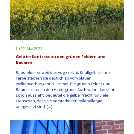
22. Mai 2021
Gelb im Kontrast zu den grünen Feldern und
Bäumen
Rapsfelder soweit das Auge reicht. Knallgelb. In ihrer
Farbe stechen sie deutlich ab vom blauen,
wolkenverhangenen Himmel. Die grünen Felder und
Bäume treten in den Hintergrund. Auch wenn das sehr
schön aussieht, bedeutet die gelbe Pracht für viele
Menschen, dass sie verstärkt der Pollenallergie
ausgesetzt sind.
[…]