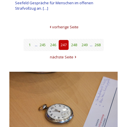
Seefeld Gespräche für Menschen im offenen
Strafvollzug an.
[…]
vorherige Seite
1
...
245
246
247
248
249
...
268
nächste Seite