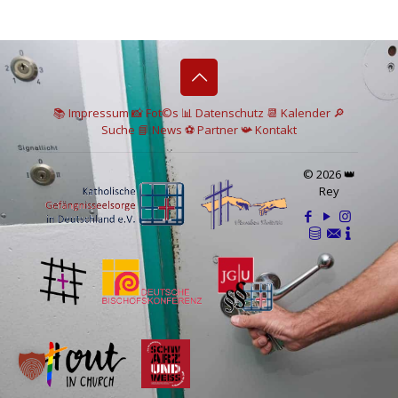
📚 I
mpressum
📸
Fot©s
📊
Datenschutz
📆 Kalender
🔎
Suche
📘 News
⚽
Partner
📯
Kontakt
© 2026 👑
Rey