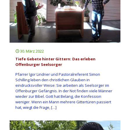
30. März 2022
Tiefe Gebete hinter Gittern: Das erleben
Offenburger Seelsorger
Pfarrer Igor Lindner und Pastoralreferent Simon
Schilling leben den christlichen Glauben in
eindrucksvoller Weise: Sie arbeiten als Seelsorger im
Offenburger Gefängnis. In der Not finden viele Männer
wieder zur Bibel. Gott hat Belang, die Konfession
weniger. Wenn ein Mann mehrere Gittertüren passiert
hat, wiegt die Frage,
[…]