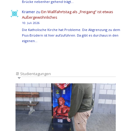
Brücke nebenher gehend trägt…
Kramer
zu
Ein Wallfahrtstag als „Freigang“ ist etwas
Außergewöhnliches
10. Juli 2026
Die Katholische Kirche hat Probleme. Die Abgrenzung zu dem
Pius-Brüdern ist hier aufzuführen. Da gibt es durchaus in den
eigenen…
📆
Studientagungen
Veranstaltung
Ansichten-
Datum
Ansichten-
Navigation
List
auswählen.
Navigation
of
Veranstaltungen
in
Photo
View