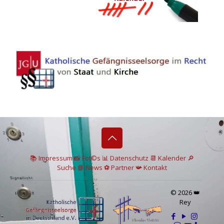
📚 I
mpressum
📸
Fot©s
📊
Datenschutz
📆 Kalender
🔎
Suche
📘 News
⚽
Partner
📯
Kontakt
© 2026 👑
Rey