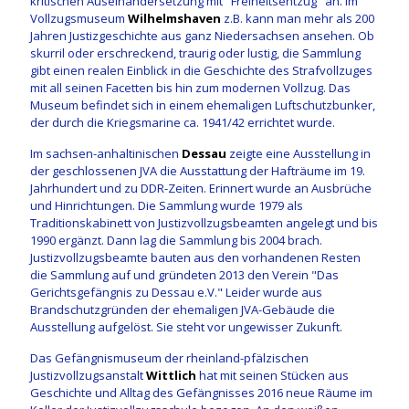
kritischen Auseinandersetzung mit "Freiheitsentzug" an. Im
Vollzugsmuseum
Wilhelmshaven
z.B. kann man mehr als 200
Jahren Justizgeschichte aus ganz Niedersachsen ansehen. Ob
skurril oder erschreckend, traurig oder lustig, die Sammlung
gibt einen realen Einblick in die Geschichte des Strafvollzuges
mit all seinen Facetten bis hin zum modernen Vollzug. Das
Museum befindet sich in einem ehemaligen Luftschutzbunker,
der durch die Kriegsmarine ca. 1941/42 errichtet wurde.
Im sachsen-anhaltinischen
Dessau
zeigte eine Ausstellung in
der geschlossenen JVA die Ausstattung der Hafträume im 19.
Jahrhundert und zu DDR-Zeiten. Erinnert wurde an Ausbrüche
und Hinrichtungen. Die Sammlung wurde 1979 als
Traditionskabinett von Justizvollzugsbeamten angelegt und bis
1990 ergänzt. Dann lag die Sammlung bis 2004 brach.
Justizvollzugsbeamte bauten aus den vorhandenen Resten
die Sammlung auf und gründeten 2013 den Verein "Das
Gerichtsgefängnis zu Dessau e.V." Leider wurde aus
Brandschutzgründen der ehemaligen JVA-Gebäude die
Ausstellung aufgelöst. Sie steht vor ungewisser Zukunft.
Das Gefängnismuseum der rheinland-pfälzischen
Justizvollzugsanstalt
Wittlich
hat mit seinen Stücken aus
Geschichte und Alltag des Gefängnisses 2016 neue Räume im