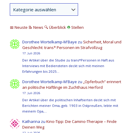
📅 Neuste
📝 News
🔍
Überblick
⛑
Stellen
Dorothee Wortelkamp-M'Baye
zu
Sicherheit, Moral und
Geschlecht: trans* Personen im Strafvollzug
17. Juli 2026
Der Artikel über die Studie zu trans*Personen in Haft aus
Interviews mit Bediensteten deckt sich mit meinen
Erfahrungen bis 2025…
Dorothee Wortelkamp-M'Baye
zu
„Opferbuch“ erinnert
an politische Häftlinge im Zuchthaus Herford
17. Juli 2026
Der Artikel über die politischen Inhaftierten deckt sich mit
Berichten meiner Oma, geb. 1903 in Ostpreußen, lebte mit
meinem Opa,…
Katharina
zu
Kino-Tipp: Die Camino-Therapie – Finde
Deinen Weg
12. Juli 2026