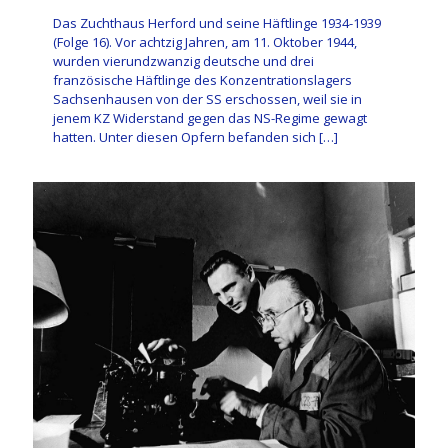
Das Zuchthaus Herford und seine Häftlinge 1934-1939
(Folge 16). Vor achtzig Jahren, am 11. Oktober 1944,
wurden vierundzwanzig deutsche und drei
französische Häftlinge des Konzentrationslagers
Sachsenhausen von der SS erschossen, weil sie in
jenem KZ Widerstand gegen das NS-Regime gewagt
hatten. Unter diesen Opfern befanden sich
[…]