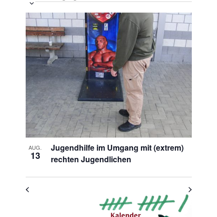
Veranstaltung
Ansichten-
Datum
Ansichten-
Navigation
List
auswählen.
Navigation
of
Veranstaltungen
in
Photo
View
Jugendhilfe im Umgang mit (extrem)
AUG.
13
rechten Jugendlichen