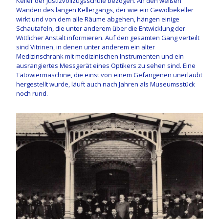
Keller der Justizvollzugsschule bezogen. An den weißen
Wänden des langen Kellergangs, der wie ein Gewölbekeller
wirkt und von dem alle Räume abgehen, hängen einige
Schautafeln, die unter anderem über die Entwicklung der
Wittlicher Anstalt informieren. Auf den gesamten Gang verteilt
sind Vitrinen, in denen unter anderem ein alter
Medizinschrank mit medizinischen Instrumenten und ein
ausrangiertes Messgerät eines Optikers zu sehen sind. Eine
Tätowiermaschine, die einst von einem Gefangenen unerlaubt
hergestellt wurde, läuft auch nach Jahren als Museumsstück
noch rund.