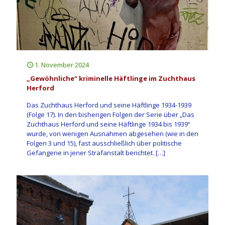
1. November 2024
„Gewöhnliche“ kriminelle Häftlinge im Zuchthaus
Herford
Das Zuchthaus Herford und seine Häftlinge 1934-1939
(Folge 17). In den bisherigen Folgen der Serie über „Das
Zuchthaus Herford und seine Häftlinge 1934 bis 1939“
wurde, von wenigen Ausnahmen abgesehen (wie in den
Folgen 3 und 15), fast ausschließlich über politische
Gefangene in jener Strafanstalt berichtet.
[…]