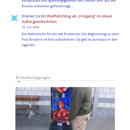
kompliziert und spannungsgeladen die Szenen sind. Auf der
Brücke nebenher gehend trägt…
Kramer
zu
Ein Wallfahrtstag als „Freigang“ ist etwas
Außergewöhnliches
10. Juli 2026
Die Katholische Kirche hat Probleme. Die Abgrenzung zu dem
Pius-Brüdern ist hier aufzuführen. Da gibt es durchaus in den
eigenen…
📆
Studientagungen
Veranstaltung
Ansichten-
Datum
Ansichten-
Navigation
List
auswählen.
Navigation
of
Veranstaltungen
in
Photo
View