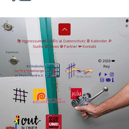
📚 I
mpressum
📸
Fot©s
📊
Datenschutz
📆 Kalender
🔎
Suche
📘 News
⚽
Partner
📯
Kontakt
© 2026 👑
Rey