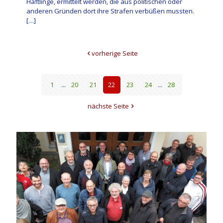
Häftlinge, ermittelt werden, die aus politischen oder
anderen Gründen dort ihre Strafen verbüßen mussten.
[…]
vorherige Seite
1
...
20
21
22
23
24
...
28
nächste Seite