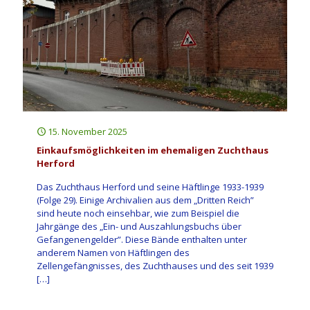
15. November 2025
Einkaufsmöglichkeiten im ehemaligen Zuchthaus
Herford
Das Zuchthaus Herford und seine Häftlinge 1933-1939
(Folge 29). Einige Archivalien aus dem „Dritten Reich”
sind heute noch einsehbar, wie zum Beispiel die
Jahrgänge des „Ein- und Auszahlungsbuchs über
Gefangenengelder”. Diese Bände enthalten unter
anderem Namen von Häftlingen des
Zellengefängnisses, des Zuchthauses und des seit 1939
[…]