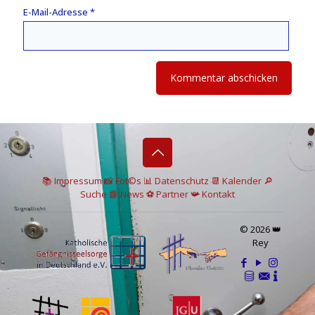
E-Mail-Adresse
*
📚 I
mpressum
📸
Fot©s
📊
Datenschutz
📆 Kalender
🔎
Suche
📘 News
⚽
Partner
📯
Kontakt
© 2026 👑
Rey