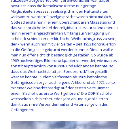
sukzessiv aufgewertet. Den Verantwortlichen war dabei
bewusst, dass die katholische Kirche nur geringe
Möglichkeiten besass, seelsorglich in den Haftanstalten
wirksam zu werden: Einzelgespräche waren nicht möglich,
Gottesdienste nur in einem überschaubaren Massstab und
das seelsorgliche Mittel der religiösen Literatur stand ebenso
nur in einem eingeschränkten Umfang zur Verfügung. Ein
Lichtblick schien hier der kirchliche Weihnachtsgruss zu sein,
der – wenn auch nur mit vier Seiten – seit 1953 kontinuierlich
in die Gefängnisse gebracht werden konnte. Diesen wollte
man nun offensichtlich bestmöglich gestalten. So wurde ab
1969 hochwertiges Bilderdruckpapier verwendet, wie man es
sonst hauptsächlich von Kunst- und Bildbänden kannte, so
dass das Weihnachtsblatt „im Sonderdruck“ hergestellt
werden konnte. Zudem verfassten ab 1969 katholische
Gefängnisseelsorger auch eigene Artikel und ab 1972 sollte
mit einer Weihnachtspredigt auf der ersten Seite „immer
einem Bischof das erste Wort gehören.“ Die DDR-Bischöfe
wechselten sich hierbei jedes Jahr ab und signalisierten
damit auch ihre Verbundenheit und Hirtensorge um die
Gefangenen.