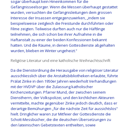
sogar überhaupt kein Hineinkommen für die
Gefängnisseelsorger. Wenn die Messen überhaupt gestattet
wurden, versuchten die Gefängnisleitungen dem grossen
Interesse der Insassen entgegenzuwirken, „indem sie
beispielsweise zeitgleich die Freistunde durchführten oder
Filme zeigten. Teilweise durften auch nur die Häftlinge
teilnehmen, die sich schon bei ihrer Aufnahme in die
Haftanstalt zu einer der beiden Konfessionen bekannt
hatten. Und die Räume, in denen Gottesdienste abgehalten
wurden, blieben im Winter ungeheizt.“
Religiöse Literatur und eine katholische Weihnachtsschrift
Da die Dienstordnung die Herausgabe von religiöser Literatur
ausschliesslich über die Anstaltsbibliotheken erlaubte, führte
Prälat Zinke in den 1950er Jahren wiederholt Verhandlungen
mit der HVDVP über die Zulassung katholischer
Kirchenzeitungen. Pfarrer Mund, der zwischen seinem
Dienstherrn, der Volkspolizei, und den kirchlichen Akteuren
vermittelte, machte gegenüber Zinke jedoch deutlich, dass er
derartige Bemühungen „für die nächste Zeit für aussichtslos“
hielt. Dringlicher waren zur Mitfeier der Gottesdienste die
Schott-Messbücher, die die deutschen Übersetzungen zu
den lateinischen Gebetstexten enthielten, sowie