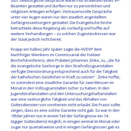
sich. Seelsorgliche Gespräche waren nur im Beisein eines VP-
Beamten gestattet und durften nur zu persönlichen und
religiösen Anliegen erfolgen. Vertrauensvolle Gespräche
unter vier Augen waren nur den staatlich angestellten
Gefängnisseelsorgern gestattet. Die Evangelische Kirche
betrachtete diese Regelung als vorläufig und hoffte auf
weitere Verhandlungen – zu solchen Zugeständnissen war
der Staat jedoch nicht bereit.
Knapp ein halbes Jahr später sagte die HVDVP dem
Nachfolger Wienkens im Commissariat der Fuldaer
Bischofskonferenz, dem Prälaten Johannes Zinke, zu, „die für
die evangelische Seelsorge in den Strafvollzugsanstalten
verfügte Dienstordnung entsprechend auch für die Tätigkeit
der katholischen Geistlichen in Kraft zu setzen“ . Zinke hoffte,
so zumindest eine staatliche Garantie für zwei Messen im
Monat in den Vollzugsanstalten sicher zu haben. In den
Jugendstrafanstalten und den Untersuchungshaftanstalten
war eine seelsorgliche Tätigkeit und das Abhalten von
Gottesdiensten von vornherein nicht erlaubt. Die Praxis sollte
zeigen, dass es eine solche Garantie nicht gab. So war in den
1950er Jahren nur in einem Teil der Gefängnisse ein 14-
tägiger Gottesdienst möglich, in einigen einmal im Monat oder
sogar nur quartalsweise und in einigen Gefängnissen gab es