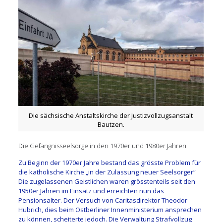
Die sächsische Anstaltskirche der Justizvollzugsanstalt
Bautzen.
Die Gefängnisseelsorge in den 1970er und 1980er Jahren
Zu Beginn der 1970er Jahre bestand das grösste Problem für
die katholische Kirche „in der Zulassung neuer Seelsorger“
Die zugelassenen Geistlichen waren grösstenteils seit den
1950er Jahren im Einsatz und erreichten nun das
Pensionsalter. Der Versuch von Caritasdirektor Theodor
Hubrich, dies beim Ostberliner Innenministerium ansprechen
zu können, scheiterte jedoch. Die Verwaltung Strafvollzug