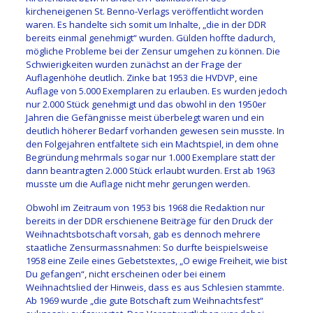
kircheneigenen St. Benno-Verlags veröffentlicht worden
waren. Es handelte sich somit um Inhalte, „die in der DDR
bereits einmal genehmigt“ wurden. Gülden hoffte dadurch,
mögliche Probleme bei der Zensur umgehen zu können. Die
Schwierigkeiten wurden zunächst an der Frage der
Auflagenhöhe deutlich. Zinke bat 1953 die HVDVP, eine
Auflage von 5.000 Exemplaren zu erlauben. Es wurden jedoch
nur 2.000 Stück genehmigt und das obwohl in den 1950er
Jahren die Gefängnisse meist überbelegt waren und ein
deutlich höherer Bedarf vorhanden gewesen sein musste. In
den Folgejahren entfaltete sich ein Machtspiel, in dem ohne
Begründung mehrmals sogar nur 1.000 Exemplare statt der
dann beantragten 2.000 Stück erlaubt wurden. Erst ab 1963
musste um die Auflage nicht mehr gerungen werden.
Obwohl im Zeitraum von 1953 bis 1968 die Redaktion nur
bereits in der DDR erschienene Beiträge für den Druck der
Weihnachtsbotschaft vorsah, gab es dennoch mehrere
staatliche Zensurmassnahmen: So durfte beispielsweise
1958 eine Zeile eines Gebetstextes, „O ewige Freiheit, wie bist
Du gefangen“, nicht erscheinen oder bei einem
Weihnachtslied der Hinweis, dass es aus Schlesien stammte.
Ab 1969 wurde „die gute Botschaft zum Weihnachtsfest“