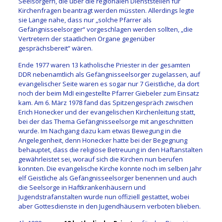
Seelsorgern, die über die regionalen Dienststellen für
Kirchenfragen beantragt werden müssten. Allerdings legte
sie Lange nahe, dass nur „solche Pfarrer als
Gefängnisseelsorger“ vorgeschlagen werden sollten, „die
Vertretern der staatlichen Organe gegenüber
gesprächsbereit“ wären.
Ende 1977 waren 13 katholische Priester in der gesamten
DDR nebenamtlich als Gefängnisseelsorger zugelassen, auf
evangelischer Seite waren es sogar nur 7 Geistliche, da dort
noch der beim MdI eingestellte Pfarrer Giebeler zum Einsatz
kam. Am 6. März 1978 fand das Spitzengespräch zwischen
Erich Honecker und der evangelischen Kirchenleitung statt,
bei der das Thema Gefängnisseelsorge mit angeschnitten
wurde. Im Nachgang dazu kam etwas Bewegung in die
Angelegenheit, denn Honecker hatte bei der Begegnung
behauptet, dass die religiöse Betreuung in den Haftanstalten
gewährleistet sei, worauf sich die Kirchen nun berufen
konnten. Die evangelische Kirche konnte noch im selben Jahr
elf Geistliche als Gefängnisseelsorger benennen und auch
die Seelsorge in Haftkrankenhäusern und
Jugendstrafanstalten wurde nun offiziell gestattet, wobei
aber Gottesdienste in den Jugendhäusern verboten blieben.