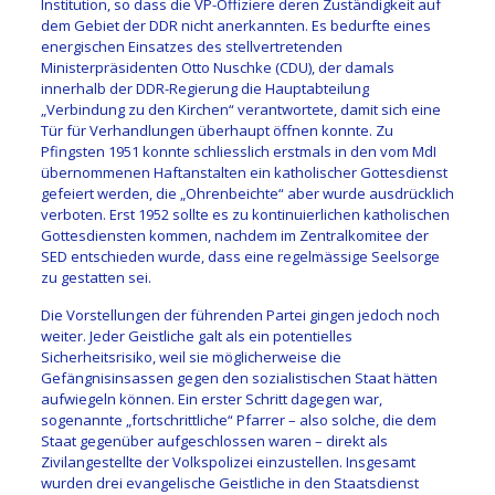
Institution, so dass die VP-Offiziere deren Zuständigkeit auf
dem Gebiet der DDR nicht anerkannten. Es bedurfte eines
energischen Einsatzes des stellvertretenden
Ministerpräsidenten Otto Nuschke (CDU), der damals
innerhalb der DDR-Regierung die Hauptabteilung
„Verbindung zu den Kirchen“ verantwortete, damit sich eine
Tür für Verhandlungen überhaupt öffnen konnte. Zu
Pfingsten 1951 konnte schliesslich erstmals in den vom MdI
übernommenen Haftanstalten ein katholischer Gottesdienst
gefeiert werden, die „Ohrenbeichte“ aber wurde ausdrücklich
verboten. Erst 1952 sollte es zu kontinuierlichen katholischen
Gottesdiensten kommen, nachdem im Zentralkomitee der
SED entschieden wurde, dass eine regelmässige Seelsorge
zu gestatten sei.
Die Vorstellungen der führenden Partei gingen jedoch noch
weiter. Jeder Geistliche galt als ein potentielles
Sicherheitsrisiko, weil sie möglicherweise die
Gefängnisinsassen gegen den sozialistischen Staat hätten
aufwiegeln können. Ein erster Schritt dagegen war,
sogenannte „fortschrittliche“ Pfarrer – also solche, die dem
Staat gegenüber aufgeschlossen waren – direkt als
Zivilangestellte der Volkspolizei einzustellen. Insgesamt
wurden drei evangelische Geistliche in den Staatsdienst