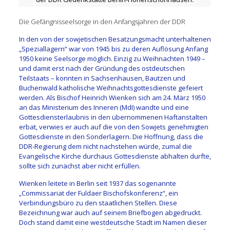
Die Gefängnisseelsorge in den Anfangsjahren der DDR
In den von der sowjetischen Besatzungsmacht unterhaltenen
„Speziallagern“ war von 1945 bis zu deren Auflösung Anfang
1950 keine Seelsorge möglich. Einzig zu Weihnachten 1949 –
und damit erst nach der Gründung des ostdeutschen
Teilstaats – konnten in Sachsenhausen, Bautzen und
Buchenwald katholische Weihnachtsgottesdienste gefeiert
werden. Als Bischof Heinrich Wienken sich am 24. März 1950
an das Ministerium des Inneren (MdI) wandte und eine
Gottesdiensterlaubnis in den übernommenen Haftanstalten
erbat, verwies er auch auf die von den Sowjets genehmigten
Gottesdienste in den Sonderlagern. Die Hoffnung, dass die
DDR-Regierung dem nicht nachstehen würde, zumal die
Evangelische Kirche durchaus Gottesdienste abhalten durfte,
sollte sich zunächst aber nicht erfüllen.
Wienken leitete in Berlin seit 1937 das sogenannte
„Commissariat der Fuldaer Bischofskonferenz“, ein
Verbindungsbüro zu den staatlichen Stellen. Diese
Bezeichnung war auch auf seinem Briefbogen abgedruckt.
Doch stand damit eine westdeutsche Stadt im Namen dieser