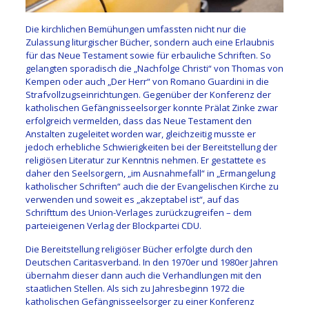
Die kirchlichen Bemühungen umfassten nicht nur die
Zulassung liturgischer Bücher, sondern auch eine Erlaubnis
für das Neue Testament sowie für erbauliche Schriften. So
gelangten sporadisch die „Nachfolge Christi“ von Thomas von
Kempen oder auch „Der Herr“ von Romano Guardini in die
Strafvollzugseinrichtungen. Gegenüber der Konferenz der
katholischen Gefängnisseelsorger konnte Prälat Zinke zwar
erfolgreich vermelden, dass das Neue Testament den
Anstalten zugeleitet worden war, gleichzeitig musste er
jedoch erhebliche Schwierigkeiten bei der Bereitstellung der
religiösen Literatur zur Kenntnis nehmen. Er gestattete es
daher den Seelsorgern, „im Ausnahmefall“ in „Ermangelung
katholischer Schriften“ auch die der Evangelischen Kirche zu
verwenden und soweit es „akzeptabel ist“, auf das
Schrifttum des Union-Verlages zurückzugreifen – dem
parteieigenen Verlag der Blockpartei CDU.
Die Bereitstellung religiöser Bücher erfolgte durch den
Deutschen Caritasverband. In den 1970er und 1980er Jahren
übernahm dieser dann auch die Verhandlungen mit den
staatlichen Stellen. Als sich zu Jahresbeginn 1972 die
katholischen Gefängnisseelsorger zu einer Konferenz