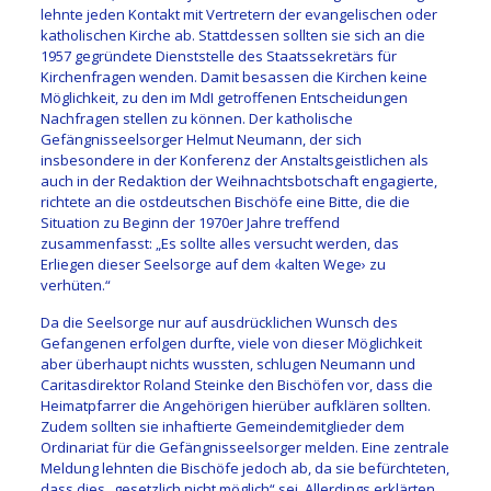
lehnte jeden Kontakt mit Vertretern der evangelischen oder
katholischen Kirche ab. Stattdessen sollten sie sich an die
1957 gegründete Dienststelle des Staatssekretärs für
Kirchenfragen wenden. Damit besassen die Kirchen keine
Möglichkeit, zu den im MdI getroffenen Entscheidungen
Nachfragen stellen zu können. Der katholische
Gefängnisseelsorger Helmut Neumann, der sich
insbesondere in der Konferenz der Anstaltsgeistlichen als
auch in der Redaktion der Weihnachtsbotschaft engagierte,
richtete an die ostdeutschen Bischöfe eine Bitte, die die
Situation zu Beginn der 1970er Jahre treffend
zusammenfasst: „Es sollte alles versucht werden, das
Erliegen dieser Seelsorge auf dem ‹kalten Wege› zu
verhüten.“
Da die Seelsorge nur auf ausdrücklichen Wunsch des
Gefangenen erfolgen durfte, viele von dieser Möglichkeit
aber überhaupt nichts wussten, schlugen Neumann und
Caritasdirektor Roland Steinke den Bischöfen vor, dass die
Heimatpfarrer die Angehörigen hierüber aufklären sollten.
Zudem sollten sie inhaftierte Gemeindemitglieder dem
Ordinariat für die Gefängnisseelsorger melden. Eine zentrale
Meldung lehnten die Bischöfe jedoch ab, da sie befürchteten,
dass dies „gesetzlich nicht möglich“ sei. Allerdings erklärten