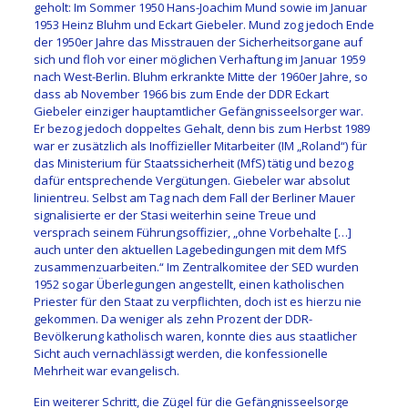
geholt: Im Sommer 1950 Hans-Joachim Mund sowie im Januar
1953 Heinz Bluhm und Eckart Giebeler. Mund zog jedoch Ende
der 1950er Jahre das Misstrauen der Sicherheitsorgane auf
sich und floh vor einer möglichen Verhaftung im Januar 1959
nach West-Berlin. Bluhm erkrankte Mitte der 1960er Jahre, so
dass ab November 1966 bis zum Ende der DDR Eckart
Giebeler einziger hauptamtlicher Gefängnisseelsorger war.
Er bezog jedoch doppeltes Gehalt, denn bis zum Herbst 1989
war er zusätzlich als Inoffizieller Mitarbeiter (IM „Roland“) für
das Ministerium für Staatssicherheit (MfS) tätig und bezog
dafür entsprechende Vergütungen. Giebeler war absolut
linientreu. Selbst am Tag nach dem Fall der Berliner Mauer
signalisierte er der Stasi weiterhin seine Treue und
versprach seinem Führungsoffizier, „ohne Vorbehalte […]
auch unter den aktuellen Lagebedingungen mit dem MfS
zusammenzuarbeiten.“ Im Zentralkomitee der SED wurden
1952 sogar Überlegungen angestellt, einen katholischen
Priester für den Staat zu verpflichten, doch ist es hierzu nie
gekommen. Da weniger als zehn Prozent der DDR-
Bevölkerung katholisch waren, konnte dies aus staatlicher
Sicht auch vernachlässigt werden, die konfessionelle
Mehrheit war evangelisch.
Ein weiterer Schritt, die Zügel für die Gefängnisseelsorge