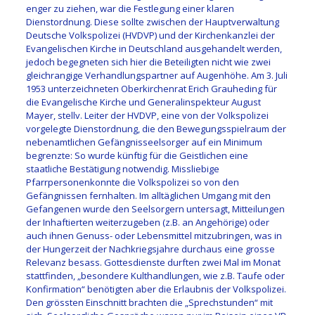
enger zu ziehen, war die Festlegung einer klaren
Dienstordnung. Diese sollte zwischen der Hauptverwaltung
Deutsche Volkspolizei (HVDVP) und der Kirchenkanzlei der
Evangelischen Kirche in Deutschland ausgehandelt werden,
jedoch begegneten sich hier die Beteiligten nicht wie zwei
gleichrangige Verhandlungspartner auf Augenhöhe. Am 3. Juli
1953 unterzeichneten Oberkirchenrat Erich Grauheding für
die Evangelische Kirche und Generalinspekteur August
Mayer, stellv. Leiter der HVDVP, eine von der Volkspolizei
vorgelegte Dienstordnung, die den Bewegungsspielraum der
nebenamtlichen Gefängnisseelsorger auf ein Minimum
begrenzte: So wurde künftig für die Geistlichen eine
staatliche Bestätigung notwendig. Missliebige
Pfarrpersonenkonnte die Volkspolizei so von den
Gefängnissen fernhalten. Im alltäglichen Umgang mit den
Gefangenen wurde den Seelsorgern untersagt, Mitteilungen
der Inhaftierten weiterzugeben (z.B. an Angehörige) oder
auch ihnen Genuss- oder Lebensmittel mitzubringen, was in
der Hungerzeit der Nachkriegsjahre durchaus eine grosse
Relevanz besass. Gottesdienste durften zwei Mal im Monat
stattfinden, „besondere Kulthandlungen, wie z.B. Taufe oder
Konfirmation“ benötigten aber die Erlaubnis der Volkspolizei.
Den grössten Einschnitt brachten die „Sprechstunden“ mit