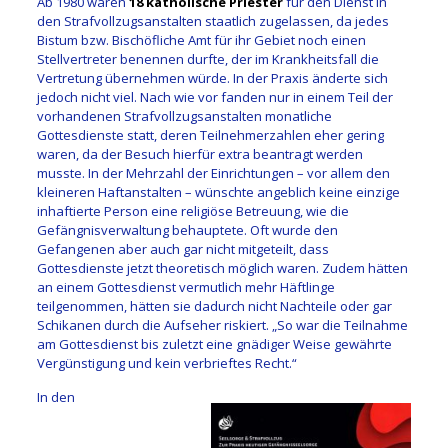
Ab 1980 waren
18 katholische Priester
für den Dienst in
den Strafvollzugsanstalten staatlich zugelassen, da jedes
Bistum bzw. Bischöfliche Amt für ihr Gebiet noch einen
Stellvertreter benennen durfte, der im Krankheitsfall die
Vertretung übernehmen würde. In der Praxis änderte sich
jedoch nicht viel. Nach wie vor fanden nur in einem Teil der
vorhandenen Strafvollzugsanstalten monatliche
Gottesdienste statt, deren Teilnehmerzahlen eher gering
waren, da der Besuch hierfür extra beantragt werden
musste. In der Mehrzahl der Einrichtungen – vor allem den
kleineren Haftanstalten – wünschte angeblich keine einzige
inhaftierte Person eine religiöse Betreuung, wie die
Gefängnisverwaltung behauptete. Oft wurde den
Gefangenen aber auch gar nicht mitgeteilt, dass
Gottesdienste jetzt theoretisch möglich waren. Zudem hätten
an einem Gottesdienst vermutlich mehr Häftlinge
teilgenommen, hätten sie dadurch nicht Nachteile oder gar
Schikanen durch die Aufseher riskiert. „So war die Teilnahme
am Gottesdienst bis zuletzt eine gnädiger Weise gewährte
Vergünstigung und kein verbrieftes Recht.“
In den