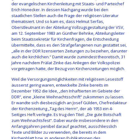
der evangelischen Kirchenleitung mit Staats- und Parteichef
Erich Honecker. In dessen Nachgang wurde bei den
staatlichen Stellen auch die Frage der religiösen Literatur
thematisiert. Und so kam es, dass Helmut Serfas,
Oberstleutnant in der Abteilung Vollzugsgestaltung der VSV,
am 12. September 1983 an Günther Behnke, Abteilungsleiter
beim Staatssekretär für Kirchenfragen, die Entscheidung
übermittelte, dass es den Strafgefangenen nun gestattet sei,
„alle in der DDR lizensierten Zeitungen zu beziehen, darunter
auch die kirchlichen.“ Damit wurde zumindest theoretisch, 31
Jahre nachdem Prälat Zinke das Anliegen der Volkspolizei
vorgetragen hatte, der Bezug von Kirchenzeitungen möglich.
Weil die Versorgungsmöglichkeiten mit religiösem Lesestoff
äusserst gering waren, entwickelte Zinke bereits im
Dezember 1952 die Idee, „den Inhaftierten im Gebiete der
DDR“, eine „kleine Weihnachtsschrift“ zukommen zu lassen.
Er wandte sich diesbezüglich an Josef Gülden, Chefredakteur
der Kirchenzeitung „Tag des Herrn“, der ab 1953 ein 4-
Seitiges Heft verlegte. Es trug den Titel: „Die gute Botschaft
zum Weihnachtsfest“. Dabei wurde insbesondere in den
Anfangsjahren penibel darauf geachtet, ausschliesslich
Texte und Bilder zu verwenden, die bereits in dem
Kirchenblatt bzw. in anderen Publikationen des