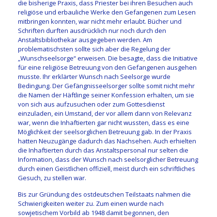
die bisherige Praxis, dass Priester bei ihren Besuchen auch
religiöse und erbauliche Werke den Gefangenen zum Lesen
mitbringen konnten, war nicht mehr erlaubt. Bücher und
Schriften durften ausdrücklich nur noch durch den
Anstaltsbibliothekar ausgegeben werden. Am
problematischsten sollte sich aber die Regelung der
„Wunschseelsorge“ erweisen. Die besagte, dass die Initiative
für eine religiöse Betreuung von den Gefangenen ausgehen
musste. Ihr erklärter Wunsch nach Seelsorge wurde
Bedingung. Der Gefängnisseelsorger sollte somit nicht mehr
die Namen der Häftlinge seiner Konfession erhalten, um sie
von sich aus aufzusuchen oder zum Gottesdienst
einzuladen, ein Umstand, der vor allem dann von Relevanz
war, wenn die Inhaftierten gar nicht wussten, dass es eine
Möglichkeit der seelsorglichen Betreuung gab. In der Praxis
hatten Neuzugänge dadurch das Nachsehen. Auch erhielten
die Inhaftierten durch das Anstaltspersonal nur selten die
Information, dass der Wunsch nach seelsorglicher Betreuung
durch einen Geistlichen offiziell, meist durch ein schriftliches
Gesuch, zu stellen war.
Bis zur Gründung des ostdeutschen Teilstaats nahmen die
Schwierigkeiten weiter zu. Zum einen wurde nach
sowjetischem Vorbild ab 1948 damit begonnen, den