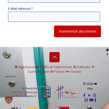
E-Mail-Adresse
*
📚 I
mpressum
📸
Fot©s
📊
Datenschutz
📆 Kalender
🔎
Suche
📘 News
⚽
Partner
📯
Kontakt
© 2026 👑
Rey