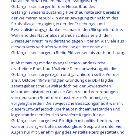
Harald Poelchau ein ehemaliger evangelischer
Gefängnisseelsorger für den Neuaufbau des
Gefängniswesens zuständig. Poelchau hatte sich bereits in
der Weimarer Republik in einer Bewegung zur Reform des
Strafvollzugs engagiert, in der der Erziehungs- und
Resozialisierungsgedanke erstmals in den Blickpunkt rückte.
Während des Nationalsozialismus schloss er sich dem
„Kreisauer Kreis“ im Widerstand gegen Hitler an. Als viele aus
diesem Kreis verhaftet wurden, begleitete er sie als
Gefängnisseelsorger in Berlin-Plötzensee bis zur Hinrichtung.
In Abstimmung mit der evangelischen Landeskirche
erarbeitete Poelchau 1946 eine Dienstanweisung, die die
Gefängnisseelsorge regeln und garantieren sollte. Vor der
am 7. Oktober 1949 erfolgten Gründung der DDR lag die
gesetzgeberische Gewalt jedoch bei der Sowjetischen
Militäradministration und alle Gesetze und Verordnungen
von deutschen Behörden mussten zur Genehmigung
vorgelegt werden. Die sowjetische Besatzungsmacht war mit
diesem Entwurf jedoch überhaupt nicht einverstanden und
legte stattdessen deutlich schärfere Regeln für die
Gefängnisseelsorge fest. Predigten mit politischen Inhalten
wurden streng verboten, seelsorgliche Gespräche unter vier
Augen nur mit Genehmigung des Anstaltsleiters gestattet und