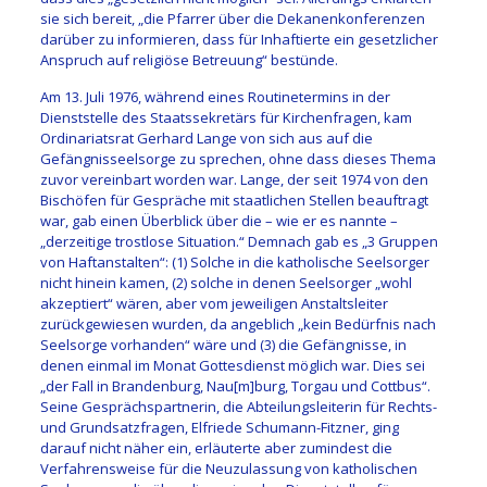
sie sich bereit, „die Pfarrer über die Dekanenkonferenzen
darüber zu informieren, dass für Inhaftierte ein gesetzlicher
Anspruch auf religiöse Betreuung“ bestünde.
Am 13. Juli 1976, während eines Routinetermins in der
Dienststelle des Staatssekretärs für Kirchenfragen, kam
Ordinariatsrat Gerhard Lange von sich aus auf die
Gefängnisseelsorge zu sprechen, ohne dass dieses Thema
zuvor vereinbart worden war. Lange, der seit 1974 von den
Bischöfen für Gespräche mit staatlichen Stellen beauftragt
war, gab einen Überblick über die – wie er es nannte –
„derzeitige trostlose Situation.“ Demnach gab es „3 Gruppen
von Haftanstalten“: (1) Solche in die katholische Seelsorger
nicht hinein kamen, (2) solche in denen Seelsorger „wohl
akzeptiert“ wären, aber vom jeweiligen Anstaltsleiter
zurückgewiesen wurden, da angeblich „kein Bedürfnis nach
Seelsorge vorhanden“ wäre und (3) die Gefängnisse, in
denen einmal im Monat Gottesdienst möglich war. Dies sei
„der Fall in Brandenburg, Nau[m]burg, Torgau und Cottbus“.
Seine Gesprächspartnerin, die Abteilungsleiterin für Rechts-
und Grundsatzfragen, Elfriede Schumann-Fitzner, ging
darauf nicht näher ein, erläuterte aber zumindest die
Verfahrensweise für die Neuzulassung von katholischen