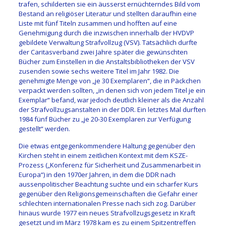
trafen, schilderten sie ein äusserst ernüchterndes Bild vom
Bestand an religiöser Literatur und stellten daraufhin eine
Liste mit fünf Titeln zusammen und hofften auf eine
Genehmigung durch die inzwischen innerhalb der HVDVP
gebildete Verwaltung Strafvollzug (VSV). Tatsächlich durfte
der Caritasverband zwei Jahre später die gewünschten
Bücher zum Einstellen in die Anstaltsbibliotheken der VSV
zusenden sowie sechs weitere Titel im Jahr 1982. Die
genehmigte Menge von „je 30 Exemplaren“, die in Päckchen
verpackt werden sollten, „in denen sich von jedem Titel je ein
Exemplar“ befand, war jedoch deutlich kleiner als die Anzahl
der Strafvollzugsanstalten in der DDR. Ein letztes Mal durften
1984 fünf Bücher zu „je 20-30 Exemplaren zur Verfügung
gestellt“ werden.
Die etwas entgegenkommendere Haltung gegenüber den
Kirchen steht in einem zeitlichen Kontext mit dem KSZE-
Prozess („Konferenz für Sicherheit und Zusammenarbeit in
Europa“) in den 1970er Jahren, in dem die DDR nach
aussenpolitischer Beachtung suchte und ein scharfer Kurs
gegenüber den Religionsgemeinschaften die Gefahr einer
schlechten internationalen Presse nach sich zog. Darüber
hinaus wurde 1977 ein neues Strafvollzugsgesetz in Kraft
gesetzt und im März 1978 kam es zu einem Spitzentreffen