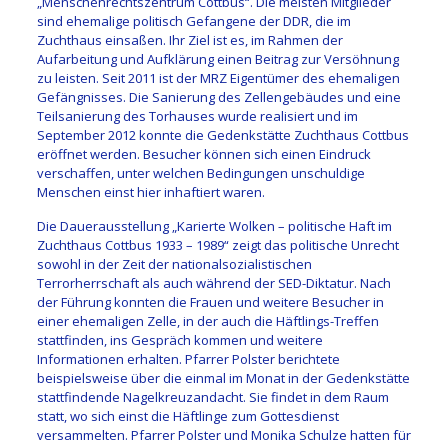
„Menschenrechtszentrum Cottbus“. Die meisten Mitglieder
sind ehemalige politisch Gefangene der DDR, die im
Zuchthaus einsaßen. Ihr Ziel ist es, im Rahmen der
Aufarbeitung und Aufklärung einen Beitrag zur Versöhnung
zu leisten. Seit 2011 ist der MRZ Eigentümer des ehemaligen
Gefängnisses. Die Sanierung des Zellengebäudes und eine
Teilsanierung des Torhauses wurde realisiert und im
September 2012 konnte die Gedenkstätte Zuchthaus Cottbus
eröffnet werden. Besucher können sich einen Eindruck
verschaffen, unter welchen Bedingungen unschuldige
Menschen einst hier inhaftiert waren.
Die Dauerausstellung „Karierte Wolken – politische Haft im
Zuchthaus Cottbus 1933 – 1989“ zeigt das politische Unrecht
sowohl in der Zeit der nationalsozialistischen
Terrorherrschaft als auch während der SED-Diktatur. Nach
der Führung konnten die Frauen und weitere Besucher in
einer ehemaligen Zelle, in der auch die Häftlings-Treffen
stattfinden, ins Gespräch kommen und weitere
Informationen erhalten. Pfarrer Polster berichtete
beispielsweise über die einmal im Monat in der Gedenkstätte
stattfindende Nagelkreuzandacht. Sie findet in dem Raum
statt, wo sich einst die Häftlinge zum Gottesdienst
versammelten. Pfarrer Polster und Monika Schulze hatten für