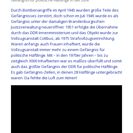
Durch Bombenangriffe im April 1945 wurden große Teile des
Gefängnisses zerstört, doch schon im Juli 1945 wurde es als
Gefängnis unter der damaligen Brandenburgischen
Justizverwaltung neueröffnet. 1951 erfolgte die Übernahme
durch das DDR-Innenministerium und das Objekt wurde zur
Vollzugsanstalt Cottbus, ab 1975 Strafvollzugseinrichtung.
Waren anfangs auch Frauen inhaftiert, wurde die
Vollzugsanstalt immer mehr zu einem Gefängnis für
politische Häftlinge. Mit – in den 1970er Jahren – bis zu
zeitgleich 3000 Inhaftierten war es maßlos überfüllt und somit
auch das größte Gefängnis der DDR für politische Häftlinge.
Es gab Gefängnis-Zellen, in denen 28 Häftlinge untergebracht
waren. Da fehlte die Luft zum Atmen!