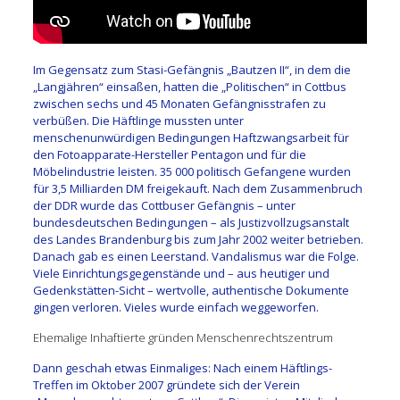
Im Gegensatz zum Stasi-Gefängnis „Bautzen II“, in dem die
„Langjähren“ einsaßen, hatten die „Politischen“ in Cottbus
zwischen sechs und 45 Monaten Gefängnisstrafen zu
verbüßen. Die Häftlinge mussten unter
menschenunwürdigen Bedingungen Haftzwangsarbeit für
den Fotoapparate-Hersteller Pentagon und für die
Möbelindustrie leisten. 35 000 politisch Gefangene wurden
für 3,5 Milliarden DM freigekauft. Nach dem Zusammenbruch
der DDR wurde das Cottbuser Gefängnis – unter
bundesdeutschen Bedingungen – als Justizvollzugsanstalt
des Landes Brandenburg bis zum Jahr 2002 weiter betrieben.
Danach gab es einen Leerstand. Vandalismus war die Folge.
Viele Einrichtungsgegenstände und – aus heutiger und
Gedenkstätten-Sicht – wertvolle, authentische Dokumente
gingen verloren. Vieles wurde einfach weggeworfen.
Ehemalige Inhaftierte gründen Menschenrechtszentrum
Dann geschah etwas Einmaliges: Nach einem Häftlings-
Treffen im Oktober 2007 gründete sich der Verein