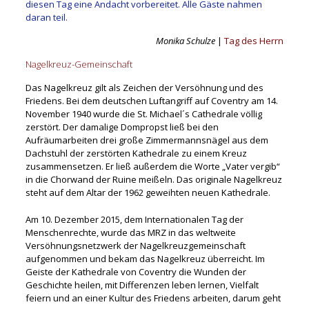
diesen Tag eine Andacht vorbereitet. Alle Gäste nahmen
daran teil.
Monika Schulze
|
Tag des Herrn
Nagelkreuz-Gemeinschaft
Das Nagelkreuz gilt als Zeichen der Versöhnung und des
Friedens. Bei dem deutschen Luftangriff auf Coventry am 14.
November 1940 wurde die St. Michael´s Cathedrale völlig
zerstört. Der damalige Dompropst ließ bei den
Aufräumarbeiten drei große Zimmermannsnägel aus dem
Dachstuhl der zerstörten Kathedrale zu einem Kreuz
zusammensetzen. Er ließ außerdem die Worte „Vater vergib“
in die Chorwand der Ruine meißeln. Das originale Nagelkreuz
steht auf dem Altar der 1962 geweihten neuen Kathedrale.
Am 10. Dezember 2015, dem Internationalen Tag der
Menschenrechte, wurde das MRZ in das weltweite
Versöhnungsnetzwerk der Nagelkreuzgemeinschaft
aufgenommen und bekam das Nagelkreuz überreicht. Im
Geiste der Kathedrale von Coventry die Wunden der
Geschichte heilen, mit Differenzen leben lernen, Vielfalt
feiern und an einer Kultur des Friedens arbeiten, darum geht