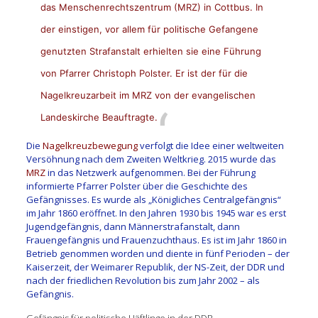
das
Menschenrechtszentrum
(MRZ) in Cottbus. In
der einstigen, vor allem für politische Gefangene
genutzten Strafanstalt erhielten sie eine Führung
von Pfarrer Christoph Polster. Er ist der für die
Nagelkreuzarbeit im MRZ von der evangelischen
Landeskirche Beauftragte.
Die
Nagelkreuzbewegung
verfolgt die Idee einer weltweiten
Versöhnung nach dem Zweiten Weltkrieg. 2015 wurde das
MRZ
in das Netzwerk aufgenommen. Bei der Führung
informierte Pfarrer Polster über die Geschichte des
Gefängnisses. Es wurde als „Königliches Centralgefängnis“
im Jahr 1860 eröffnet. In den Jahren 1930 bis 1945 war es erst
Jugendgefängnis, dann Männerstrafanstalt, dann
Frauengefängnis und Frauenzuchthaus. Es ist im Jahr 1860 in
Betrieb genommen worden und diente in fünf Perioden – der
Kaiserzeit, der Weimarer Republik, der NS-Zeit, der DDR und
nach der friedlichen Revolution bis zum Jahr 2002 – als
Gefängnis.
Gefängnis für politische Häftlinge in der DDR