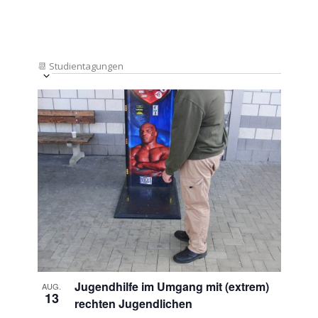
📆
Studientagungen
Veranstaltung
Ansichten-
Datum
Ansichten-
Navigation
List
auswählen.
Navigation
of
Veranstaltungen
in
Photo
View
Jugendhilfe im Umgang mit (extrem)
AUG.
13
rechten Jugendlichen