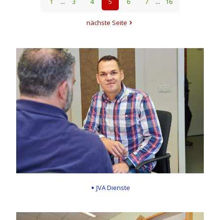
1
...
3
4
5
6
7
...
16
nächste Seite
JVA Dienste