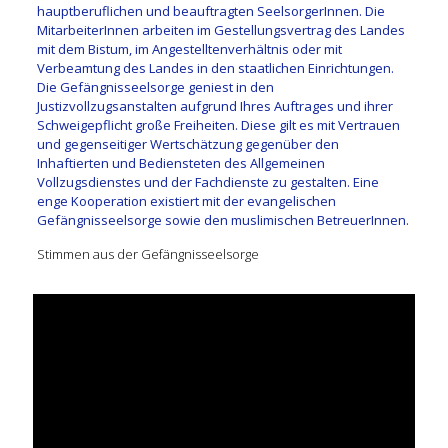
hauptberuflichen und beauftragten SeelsorgerInnen. Die
MitarbeiterInnen arbeiten im Gestellungsvertrag des Landes
mit dem Bistum, im Angestelltenverhältnis oder mit
Verbeamtung des Landes in den staatlichen Einrichtungen.
Die Gefängnisseelsorge geniest in den
Justizvollzugsanstalten aufgrund Ihres Auftrages und ihrer
Schweigepflicht große Freiheiten. Diese gilt es mit Vertrauen
und gegenseitiger Wertschätzung gegenüber den
Inhaftierten und Bediensteten des Allgemeinen
Vollzugsdienstes und der Fachdienste zu gestalten. Eine
enge Kooperation existiert mit der evangelischen
Gefängnisseelsorge sowie den muslimischen BetreuerInnen.
Stimmen aus der Gefängnisseelsorge