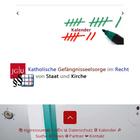
📚 I
mpressum
📸
Fot©s
📊
Datenschutz
📆 Kalender
🔎
Suche
📘 News
⚽
Partner
📯
Kontakt