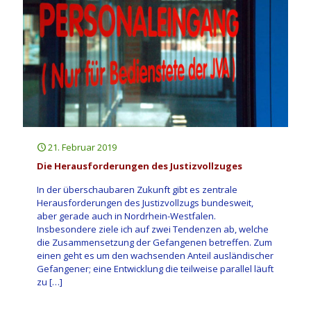
21. Februar 2019
Die Herausforderungen des Justizvollzuges
In der überschaubaren Zukunft gibt es zentrale
Herausforderungen des Justizvollzugs bundesweit,
aber gerade auch in Nordrhein-Westfalen.
Insbesondere ziele ich auf zwei Tendenzen ab, welche
die Zusammensetzung der Gefangenen betreffen. Zum
einen geht es um den wach­senden Anteil ausländischer
Gefangener; eine Entwicklung die teilweise parallel läuft
zu
[…]