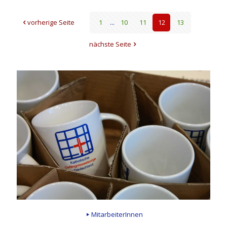
vorherige Seite
1
...
10
11
12
13
nächste Seite
MitarbeiterInnen