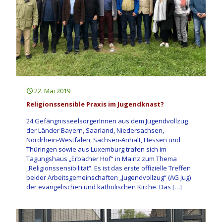
22. Mai 2019
Religionssensible Praxis im Jugendknast?
24 GefängnisseelsorgerInnen aus dem Jugendvollzug
der Länder Bayern, Saarland, Niedersachsen,
Nordrhein-Westfalen, Sachsen-Anhalt, Hessen und
Thüringen sowie aus Luxemburg trafen sich im
Tagungshaus „Erbacher Hof“ in Mainz zum Thema
„Religionssensibilität“. Es ist das erste offizielle Treffen
beider Arbeitsgemeinschaften „Jugendvollzug“ (AG Jug)
der evangelischen und katholischen Kirche. Das
[…]