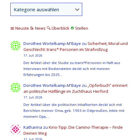
📅 Neuste
📝 News
🔍
Überblick
⛑
Stellen
Dorothee Wortelkamp-M'Baye
zu
Sicherheit, Moral und
Geschlecht: trans* Personen im Strafvollzug
17. Juli 2026
Der Artikel über die Studie zu trans*Personen in Haft aus
Interviews mit Bediensteten deckt sich mit meinen
Erfahrungen bis 2025…
Dorothee Wortelkamp-M'Baye
zu
„Opferbuch“ erinnert
an politische Häftlinge im Zuchthaus Herford
17. Juli 2026
Der Artikel über die politischen Inhaftierten deckt sich mit
Berichten meiner Oma, geb. 1903 in Ostpreußen, lebte mit
meinem Opa,…
Katharina
zu
Kino-Tipp: Die Camino-Therapie – Finde
Deinen Weg
12. Juli 2026