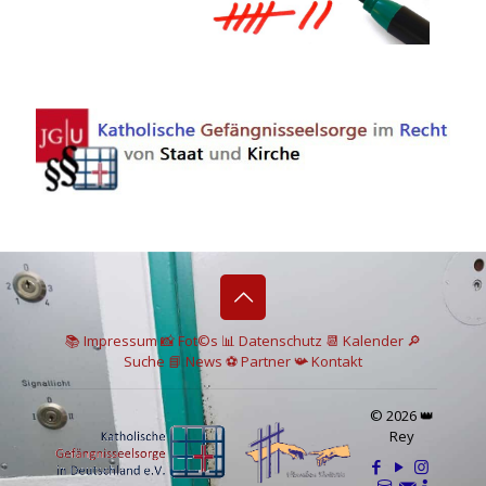
📚 I
mpressum
📸
Fot©s
📊
Datenschutz
📆 Kalender
🔎
Suche
📘 News
⚽
Partner
📯
Kontakt
© 2026 👑
Rey