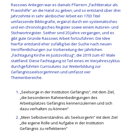
Rassows Anliegen war es damals Pfarrern „Fachliteratur als
Praxishilfe“ an die Hand zu geben, und so entstand über drei
Jahrzehnte in sehr akribischer Arbeit ein 1703 Titel
umfassende Bibliografie, ergänzt durch ein systematisches
und ein chronologisches Register sowie einem Autoren- und
Stichwortregister. Seither sind 20 Jahre vergangen, und es
gibt gute Gründe Rassows Arbeit fortzuführen. Die Idee
hierfür entstand eher zufällig bei der Suche nach neuen
Veröffentlichungen zur Vorbereitung der jährlichen
„Fachtagung Kirche im Justizvollzug“, die 2019 zum 47. Male
stattfand. Diese Fachtagung ist Teil eines im Vierjahreszyklus
durchgeführten Curriculums zur Weiterbildung zur
GefängnisseelsorgerInnen und umfasst vier
Themenbereiche.
„Seelsorge in der Institution Gefängnis“, mit dem Ziel,
„die besonderen Rahmenbedingungen des
Arbeitsplatzes Gefängnis kennenzulernen und sich
dazu verhalten zu können“
„Mein Selbstverständnis als SeelsorgerIn“ mit dem Ziel
„die eigene Rolle und Aufgabe in der Institution
Gefängnis zu reflektieren“