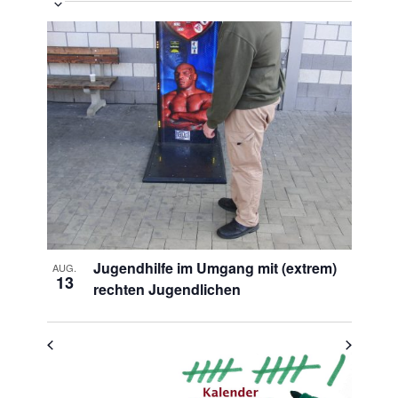
Veranstaltung
Ansichten-
Datum
Ansichten-
Navigation
List
auswählen.
Navigation
of
Veranstaltungen
in
Photo
View
Jugendhilfe im Umgang mit (extrem)
AUG.
13
rechten Jugendlichen