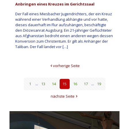
Anbringen eines Kreuzes im Gerichtssaal
Der Fall eines Miesbacher Jugendrichters, der ein Kreuz
während einer Verhandlung abhängte und vor hatte,
dieses dauerhaft im Flur aufzuhängen, beschäftigte
den Diözesanrat Augsburg. Ein 21-jähriger Geflüchteter
aus Afghanistan bedroht einen anderen wegen dessen
Konversion zum Christentum. Er gilt als Anhänger der
Taliban. Der Fall landet vor
[…]
vorherige Seite
1
...
13
14
15
16
17
...
19
nächste Seite