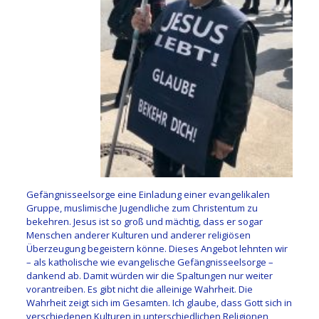
Gefängnisseelsorge eine Einladung einer evangelikalen
Gruppe, muslimische Jugendliche zum Christentum zu
bekehren. Jesus ist so groß und mächtig, dass er sogar
Menschen anderer Kulturen und anderer religiösen
Überzeugung begeistern könne. Dieses Angebot lehnten wir
– als katholische wie evangelische Gefängnisseelsorge –
dankend ab. Damit würden wir die Spaltungen nur weiter
vorantreiben. Es gibt nicht die alleinige Wahrheit. Die
Wahrheit zeigt sich im Gesamten. Ich glaube, dass Gott sich in
verschiedenen Kulturen in unterschiedlichen Religionen