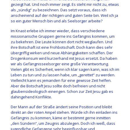
gezeigt hat. Und noch immer zeigt. Es steht mir nicht zu, etwas
als „sündig“ zu bezeichnen. Das setzt voraus, dass ich
anscheinend auf der richtigen und guten Seite bin. Weil ich ja
so ein guter Mensch bin und als Seelsorger arbeite?
Im Knast erlebe ich immer wieder, dass verschiedene
missionarische Gruppen gerne ins Gefängnis kommen, um
zu bekehren. Die Leute können dort nicht weglaufen. Und
ihre Botschaft ist eine Frohbotschaft. Doch kann dies sehr
übergriffig wirken und neue Abhängigkeiten schaffen. Der
Drogenkonsum wird kurzerhand mit Jesus ersetzt. Da haben
wir als Gefängnisseelsorger eine große Verantwortung.
Vielen gibt es Sicherheit, wenn ich klar sagen kann, was ich im
Leben zu tun und zu lassen habe, um „gerettet“ zu werden.
Vielleicht kann es jemanden für eine gewisse Zeit helfen.
Aber die Botschaft Jesu sollte doch befreien und nicht
glaubensideologisch einengen. Schon zur Zeit Jesu gab es
dahingehend Konflikte.
Der Mann auf der Straße ändert seine Position und bleibt
direkt an der roten Ampel stehen. Würde ich ihn einladen ins
Gefängnis zu kommen, käme er bestimmt gerne inmitten
„den Sündern“, um Zeugnis abzulegen. Doch ich weiß, dass
jugendliche Gefangene sehr beeinflussbar und