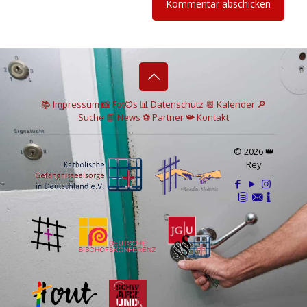
📚 I
mpressum
📸
Fot©s
📊
Datenschutz
📆 Kalender
🔎
Suche
📘 News
⚽
Partner
📯
Kontakt
© 2026 👑
Rey