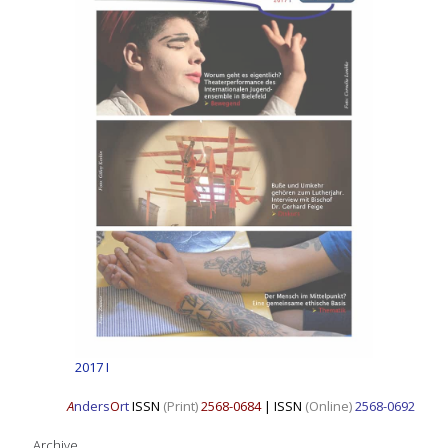
2017 I
A
nders
O
rt
ISSN
(Print)
2568-0684
|
ISSN
(Online)
2568-0692
Archive