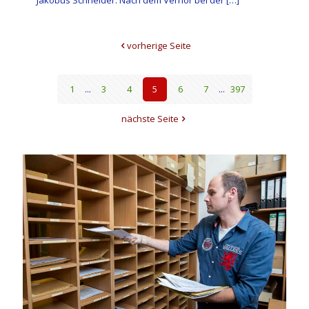
Jakobus Schneider. Nach dem Verhör bei der
[…]
vorherige Seite
1
...
3
4
5
6
7
...
397
nächste Seite