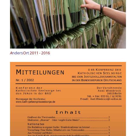
A
nders
O
rt
2011 - 2016