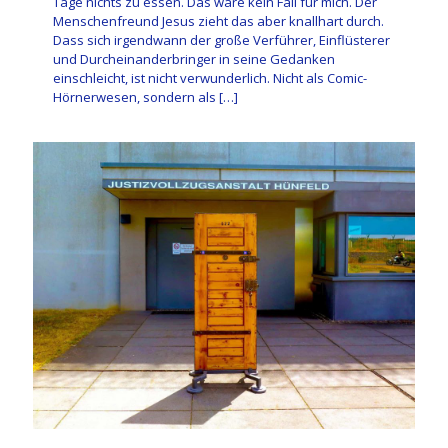
Tage nichts zu essen. Das wäre kein Fall für mich. Der
Menschenfreund Jesus zieht das aber knallhart durch.
Dass sich irgendwann der große Verführer, Einflüsterer
und Durcheinanderbringer in seine Gedanken
einschleicht, ist nicht verwunderlich. Nicht als Comic-
Hörnerwesen, sondern als
[…]