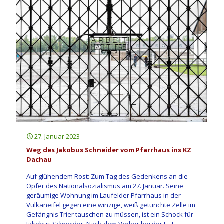
27. Januar 2023
Weg des Jakobus Schneider vom Pfarrhaus ins KZ
Dachau
Auf glühendem Rost: Zum Tag des Gedenkens an die
Opfer des Nationalsozialismus am 27. Januar. Seine
geräumige Wohnung im Laufelder Pfarrhaus in der
Vulkaneifel gegen eine winzige, weiß getünchte Zelle im
Gefängnis Trier tauschen zu müssen, ist ein Schock für