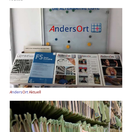
A
nders
O
rt
Aktuell