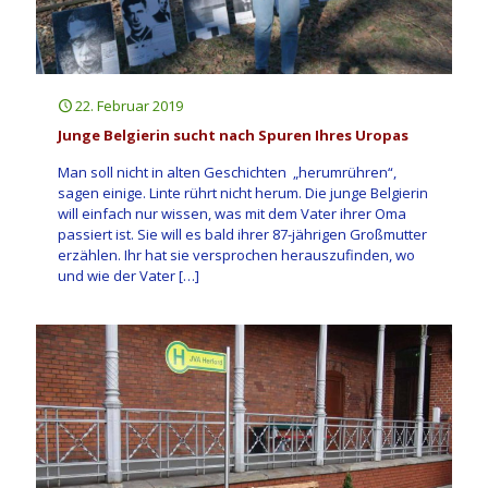
22. Februar 2019
Junge Belgierin sucht nach Spuren Ihres Uropas
Man soll nicht in alten Geschichten „herumrühren“,
sagen einige. Linte rührt nicht herum. Die junge Belgierin
will einfach nur wissen, was mit dem Vater ihrer Oma
passiert ist. Sie will es bald ihrer 87-jährigen Großmutter
erzählen. Ihr hat sie versprochen herauszufinden, wo
und wie der Vater
[…]