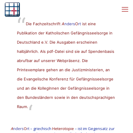
Die Fachzeitschrift
A
nders
O
rt
ist eine
Publikation der Katholischen Gefängnisseelsorge in
Deutschland e.V. Die Ausgaben erscheinen
halbjährlich. Als pdf-Datei sind sie auf Spendenbasis
abrufbar auf unserer Webpräsenz. Die
Printexemplare gehen an die Justizministerien, an
die Evangelische Konferenz für Gefängnisseelsorge
und an die KollegInnen der Gefängnisseelsorge in
den Bundesländern sowie in den deutschsprachigen
Raum.
A
nders
O
rt
– griechisch
Heterotopie
– ist im Gegensatz zur