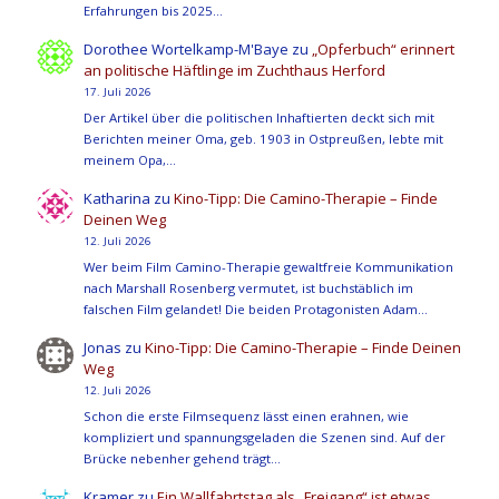
Erfahrungen bis 2025…
Dorothee Wortelkamp-M'Baye
zu
„Opferbuch“ erinnert
an politische Häftlinge im Zuchthaus Herford
17. Juli 2026
Der Artikel über die politischen Inhaftierten deckt sich mit
Berichten meiner Oma, geb. 1903 in Ostpreußen, lebte mit
meinem Opa,…
Katharina
zu
Kino-Tipp: Die Camino-Therapie – Finde
Deinen Weg
12. Juli 2026
Wer beim Film Camino-Therapie gewaltfreie Kommunikation
nach Marshall Rosenberg vermutet, ist buchstäblich im
falschen Film gelandet! Die beiden Protagonisten Adam…
Jonas
zu
Kino-Tipp: Die Camino-Therapie – Finde Deinen
Weg
12. Juli 2026
Schon die erste Filmsequenz lässt einen erahnen, wie
kompliziert und spannungsgeladen die Szenen sind. Auf der
Brücke nebenher gehend trägt…
Kramer
zu
Ein Wallfahrtstag als „Freigang“ ist etwas