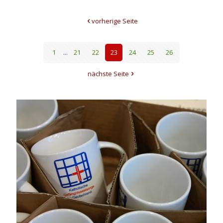
vorherige Seite
1
...
21
22
23
24
25
26
nächste Seite