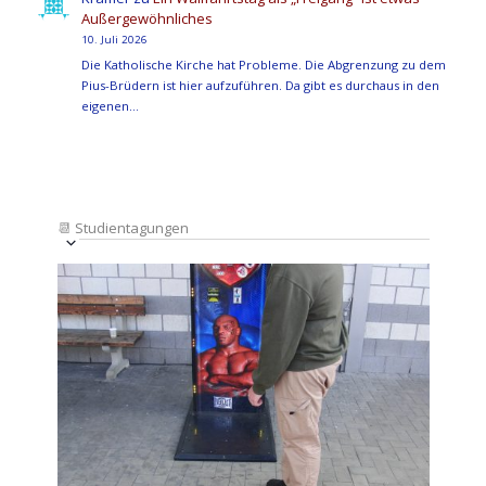
Außergewöhnliches
10. Juli 2026
Die Katholische Kirche hat Probleme. Die Abgrenzung zu dem
Pius-Brüdern ist hier aufzuführen. Da gibt es durchaus in den
eigenen…
📆
Studientagungen
Veranstaltung
Ansichten-
Datum
Ansichten-
Navigation
List
auswählen.
Navigation
of
Veranstaltungen
in
Photo
View