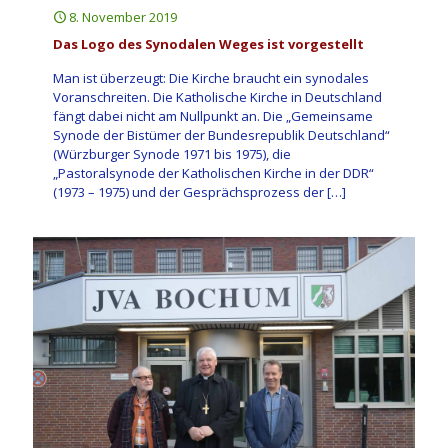
8. November 2019
Das Logo des Synodalen Weges ist vorgestellt
Man ist überzeugt: Die Kirche braucht ein synodales
Voranschreiten. Die Katholische Kirche in Deutschland
fängt dabei nicht am Nullpunkt an. Die „Gemeinsame
Synode der Bistümer der Bundesrepublik Deutschland“
(Würzburger Synode 1971 bis 1975), die
„Pastoralsynode der Katholischen Kirche in der DDR“
(1973 – 1975) und der Gesprächsprozess der
[…]