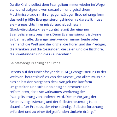
Da die Kirche selbst dem Evangelium immer wieder im Wege
steht und aufgrund von sexuellem und geistlichem
Machtmissbrauch in ihrer gegenwärtigen Erscheinungsform
das wohl größte Evangelisierungshindernis darstellt, muss
sie – angesichts ihrer missbrauchsbedingten
Glaubwürdigkeitskrise – zunächst mit der eigenen
Evangelisierung beginnen. Denn Evangelisierung ist keine
Einbahnstraße: „Evangelisiert werden immer beide oder
niemand: die Welt und die Kirche, die Hörer und die Prediger,
die Kranken und die Gesunden, die Laien und die Bischöfe,
die Zweifelnden und die Glaubenden.“
Selbstevangelisierung der Kirche
Bereits auf der Bischofssynode 1974 („Evangelisierung in der
Welt von heute“) hieß es von der Kirche: „Vor allem muss sie
sich selbst den Vorgaben des Evangeliums konform
umgestalten und sich unablässig so erneuern und
reformieren, dass sie wirksames Werkzeug der
Evangelisierung von anderen wird. Dieser Vorgang der
Selbstevangelisierung und der Selbsterneuerung ist ein
dauerhafter Prozess, der eine ständige Selbsterforschung
erfordert und zu einer tiefgreifenden Umkehr drängt.“