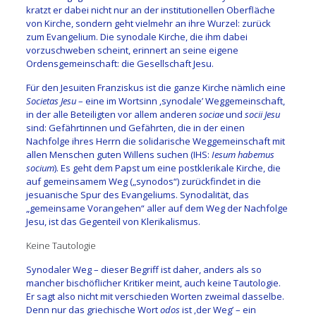
kratzt er dabei nicht nur an der institutionellen Oberfläche
von Kirche, sondern geht vielmehr an ihre Wurzel: zurück
zum Evangelium. Die synodale Kirche, die ihm dabei
vorzuschweben scheint, erinnert an seine eigene
Ordensgemeinschaft: die Gesellschaft Jesu.
Für den Jesuiten Franziskus ist die ganze Kirche nämlich eine
Societas Jesu
– eine im Wortsinn ‚synodale’ Weggemeinschaft,
in der alle Beteiligten vor allem anderen
sociae
und
socii Jesu
sind: Gefährtinnen und Gefährten, die in der einen
Nachfolge ihres Herrn die solidarische Weggemeinschaft mit
allen Menschen guten Willens suchen (IHS:
Iesum habemus
socium
). Es geht dem Papst um eine postklerikale Kirche, die
auf gemeinsamem Weg („synodos“) zurückfindet in die
jesuanische Spur des Evangeliums. Synodalität, das
„gemeinsame Vorangehen“ aller auf dem Weg der Nachfolge
Jesu, ist das Gegenteil von Klerikalismus.
Keine Tautologie
Synodaler Weg – dieser Begriff ist daher, anders als so
mancher bischöflicher Kritiker meint, auch keine Tautologie.
Er sagt also nicht mit verschieden Worten zweimal dasselbe.
Denn nur das griechische Wort
odos
ist ‚der Weg’ – ein