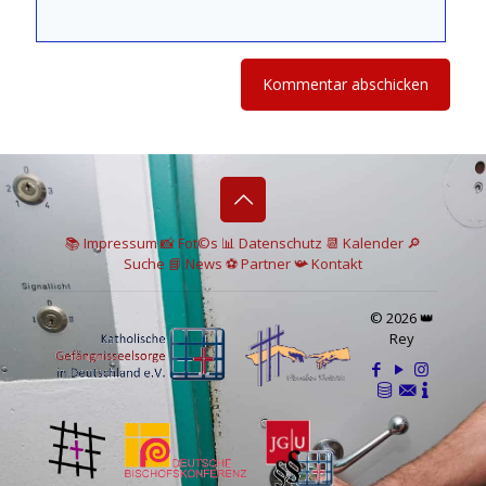
📚 I
mpressum
📸
Fot©s
📊
Datenschutz
📆 Kalender
🔎
Suche
📘 News
⚽
Partner
📯
Kontakt
© 2026 👑
Rey