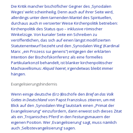
Die Kritik mancher bischöflicher Gegner des ‚Synodalen
Weges’ wirkt scheinheilig. Denn auch auf ihrer Seite wird,
allerdings unter dem tarnenden Mantel des Spirituellen,
durchaus auch in versierter Weise Kirchenpolitik betrieben:
Kirchenpolitik des Status quo – inklusive römischer
Winkelzüge. Von kurialer Seite ein Schreiben zu
veröffentlichen, das sich auf einen längst modifizierten
Statutenentwurf bezieht und den ‚Synodalen Weg’ (Kardinal
Marx: „ein Prozess sui generis“) entgegen der erklärten
Intention der Bischofskonferenz als eine formelles
Partikularkonzil behandelt, ist blanker kirchenpolitischer
Machiavellismus:
Aliquid haeret
, irgendetwas bleibt immer
hängen.
Evangelisierungshindernis
Wenn einige deutsche (Erz-)Bischöfe den
Brief an das Volk
Gottes in Deutschland
von Papst Franziskus zitieren, um mit
Blick auf den ‚Synodalen Weg’ lautstark einen „Primat der
Evangelisierung“ einzufordern, dann erweist sich dieses Zitat
als ein ‚Trojanisches Pferd’ in den Festungsmauern der
eigenen Position. Wer ‚Evangelisierung’ sagt, muss nämlich
auch ‚Selbstevangelisierung’ sagen.