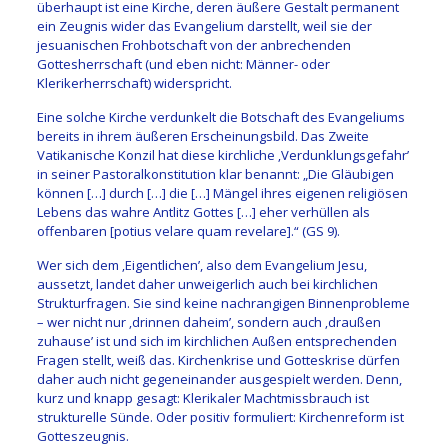
überhaupt ist eine Kirche, deren äußere Gestalt permanent
ein Zeugnis wider das Evangelium darstellt, weil sie der
jesuanischen Frohbotschaft von der anbrechenden
Gottesherrschaft (und eben nicht: Männer- oder
Klerikerherrschaft) widerspricht.
Eine solche Kirche verdunkelt die Botschaft des Evangeliums
bereits in ihrem äußeren Erscheinungsbild. Das Zweite
Vatikanische Konzil hat diese kirchliche ‚Verdunklungsgefahr’
in seiner Pastoralkonstitution klar benannt: „Die Gläubigen
können […] durch […] die […] Mängel ihres eigenen religiösen
Lebens das wahre Antlitz Gottes […] eher verhüllen als
offenbaren [potius velare quam revelare].“ (GS 9).
Wer sich dem ‚Eigentlichen’, also dem Evangelium Jesu,
aussetzt, landet daher unweigerlich auch bei kirchlichen
Strukturfragen. Sie sind keine nachrangigen Binnenprobleme
– wer nicht nur ‚drinnen daheim’, sondern auch ‚draußen
zuhause’ ist und sich im kirchlichen Außen entsprechenden
Fragen stellt, weiß das. Kirchenkrise und Gotteskrise dürfen
daher auch nicht gegeneinander ausgespielt werden. Denn,
kurz und knapp gesagt: Klerikaler Machtmissbrauch ist
strukturelle Sünde. Oder positiv formuliert: Kirchenreform ist
Gotteszeugnis.