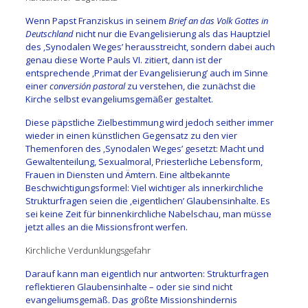
Wenn Papst Franziskus in seinem
Brief an das Volk Gottes in
Deutschland
nicht nur die Evangelisierung als das Hauptziel
des ‚Synodalen Weges’ herausstreicht, sondern dabei auch
genau diese Worte Pauls VI. zitiert, dann ist der
entsprechende ‚Primat der Evangelisierung’ auch im Sinne
einer
conversión pastoral
zu verstehen, die zunächst die
Kirche selbst evangeliumsgemäßer gestaltet.
Diese päpstliche Zielbestimmung wird jedoch seither immer
wieder in einen künstlichen Gegensatz zu den vier
Themenforen des ‚Synodalen Weges’ gesetzt: Macht und
Gewaltenteilung, Sexualmoral, Priesterliche Lebensform,
Frauen in Diensten und Ämtern. Eine altbekannte
Beschwichtigungsformel: Viel wichtiger als innerkirchliche
Strukturfragen seien die ‚eigentlichen’ Glaubensinhalte. Es
sei keine Zeit für binnenkirchliche Nabelschau, man müsse
jetzt alles an die Missionsfront werfen.
Kirchliche Verdunklungsgefahr
Darauf kann man eigentlich nur antworten: Strukturfragen
reflektieren Glaubensinhalte – oder sie sind nicht
evangeliumsgemäß. Das größte Missionshindernis