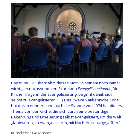
Papst Paul VI. übernahm dieses Motiv in seinem noch immer
wichtigen nachsynodalen Schreiben
Evangelii nuntiandi
: „Die
Kirche, Trägerin der Evangelisierung, beginnt damit, sich
selbst zu evangelisieren. […] Das Zweite Vatikanische Konzil
hat daran erinnert, und auch die Synode von 1974 hat dieses
Thema von der Kirche, die sich durch eine beständige
Bekehrung und Erneuerung selbst evangelisiert, um die Welt
glaubwürdig zu evangelisieren, mit Nachdruck aufgegriffen.“
Künstlicher Gegensatz