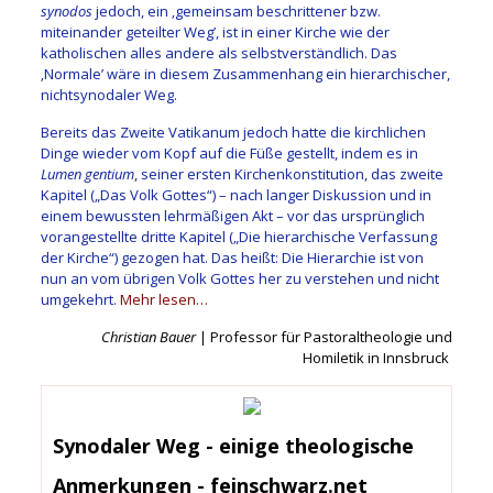
synodos
jedoch, ein ‚gemeinsam beschrittener bzw.
miteinander geteilter Weg’, ist in einer Kirche wie der
katholischen alles andere als selbstverständlich. Das
‚Normale’ wäre in diesem Zusammenhang ein hierarchischer,
nichtsynodaler Weg.
Bereits das Zweite Vatikanum jedoch hatte die kirchlichen
Dinge wieder vom Kopf auf die Füße gestellt, indem es in
Lumen gentium
, seiner ersten Kirchenkonstitution, das zweite
Kapitel („Das Volk Gottes“) – nach langer Diskussion und in
einem bewussten lehrmäßigen Akt – vor das ursprünglich
vorangestellte dritte Kapitel („Die hierarchische Verfassung
der Kirche“) gezogen hat. Das heißt: Die Hierarchie ist von
nun an vom übrigen Volk Gottes her zu verstehen und nicht
umgekehrt.
Mehr lesen…
Christian Bauer
| Professor für Pastoraltheologie und
Homiletik in Innsbruck
Synodaler Weg - einige theologische
Anmerkungen - feinschwarz.net