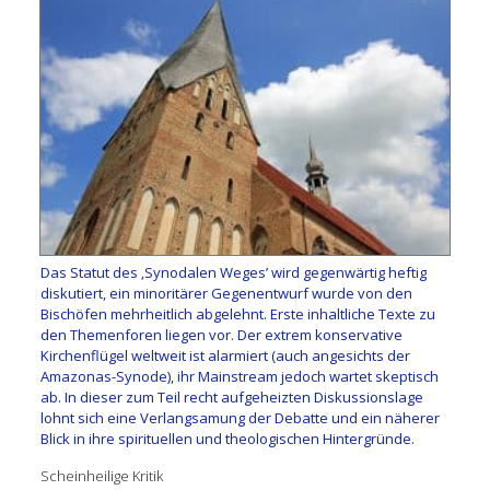
Das Statut des ‚Synodalen Weges’ wird gegenwärtig heftig
diskutiert, ein minoritärer Gegenentwurf wurde von den
Bischöfen mehrheitlich abgelehnt. Erste inhaltliche Texte zu
den Themenforen liegen vor. Der extrem konservative
Kirchenflügel weltweit ist alarmiert (auch angesichts der
Amazonas-Synode), ihr Mainstream jedoch wartet skeptisch
ab. In dieser zum Teil recht aufgeheizten Diskussionslage
lohnt sich eine Verlangsamung der Debatte und ein näherer
Blick in ihre spirituellen und theologischen Hintergründe.
Scheinheilige Kritik