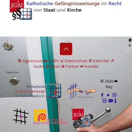
📚 I
mpressum
📸
Fot©s
📊
Datenschutz
📆 Kalender
🔎
Suche
📘 News
⚽
Partner
📯
Kontakt
© 2026 👑
Rey