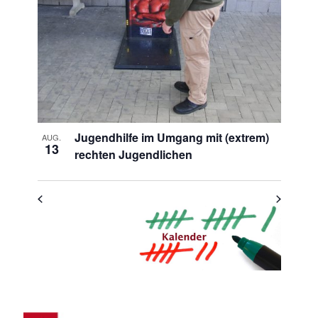
Photo
View
Jugendhilfe im Umgang mit (extrem)
AUG.
13
rechten Jugendlichen