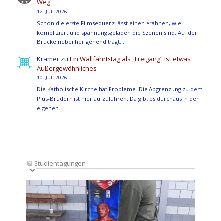
Weg
12. Juli 2026
Schon die erste Filmsequenz lässt einen erahnen, wie
kompliziert und spannungsgeladen die Szenen sind. Auf der
Brücke nebenher gehend trägt…
Kramer
zu
Ein Wallfahrtstag als „Freigang“ ist etwas
Außergewöhnliches
10. Juli 2026
Die Katholische Kirche hat Probleme. Die Abgrenzung zu dem
Pius-Brüdern ist hier aufzuführen. Da gibt es durchaus in den
eigenen…
📆
Studientagungen
Veranstaltung
Ansichten-
Datum
Ansichten-
Navigation
List
auswählen.
Navigation
of
Veranstaltungen
in