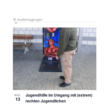
📆
Studientagungen
Veranstaltung
Ansichten-
Datum
Ansichten-
Navigation
List
auswählen.
Navigation
of
Veranstaltungen
in
Photo
View
Jugendhilfe im Umgang mit (extrem)
AUG.
13
rechten Jugendlichen