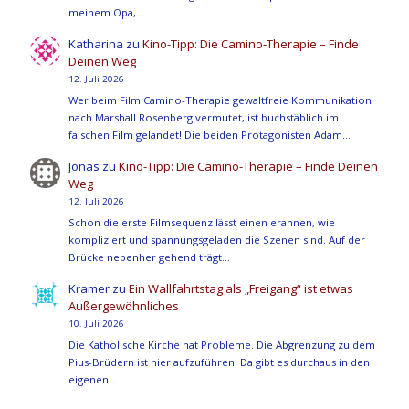
meinem Opa,…
Katharina
zu
Kino-Tipp: Die Camino-Therapie – Finde
Deinen Weg
12. Juli 2026
Wer beim Film Camino-Therapie gewaltfreie Kommunikation
nach Marshall Rosenberg vermutet, ist buchstäblich im
falschen Film gelandet! Die beiden Protagonisten Adam…
Jonas
zu
Kino-Tipp: Die Camino-Therapie – Finde Deinen
Weg
12. Juli 2026
Schon die erste Filmsequenz lässt einen erahnen, wie
kompliziert und spannungsgeladen die Szenen sind. Auf der
Brücke nebenher gehend trägt…
Kramer
zu
Ein Wallfahrtstag als „Freigang“ ist etwas
Außergewöhnliches
10. Juli 2026
Die Katholische Kirche hat Probleme. Die Abgrenzung zu dem
Pius-Brüdern ist hier aufzuführen. Da gibt es durchaus in den
eigenen…