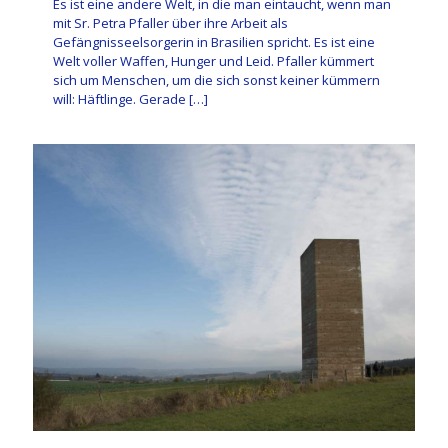
Es ist eine andere Welt, in die man eintaucht, wenn man
mit Sr. Petra Pfaller über ihre Arbeit als
Gefängnisseelsorgerin in Brasilien spricht. Es ist eine
Welt voller Waffen, Hunger und Leid. Pfaller kümmert
sich um Menschen, um die sich sonst keiner kümmern
will: Häftlinge. Gerade
[…]