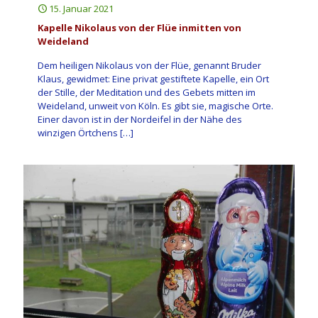
15. Januar 2021
Kapelle Nikolaus von der Flüe inmitten von
Weideland
Dem heiligen Nikolaus von der Flüe, genannt Bruder
Klaus, gewidmet: Eine privat gestiftete Kapelle, ein Ort
der Stille, der Meditation und des Gebets mitten im
Weideland, unweit von Köln. Es gibt sie, magische Orte.
Einer davon ist in der Nordeifel in der Nähe des
winzigen Örtchens
[…]