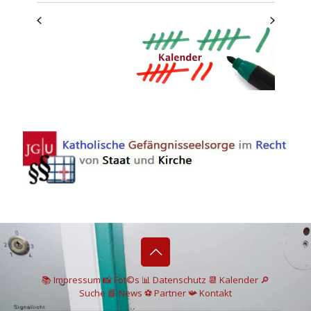
📚 I
mpressum
📸
Fot©s
📊
Datenschutz
📆 Kalender
🔎
Suche
📘 News
⚽
Partner
📯
Kontakt