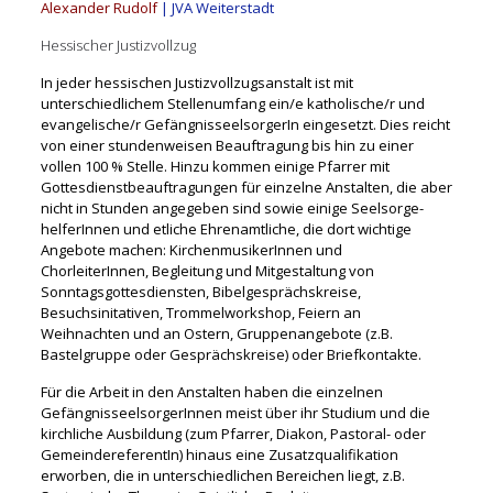
Alexander Rudolf
| JVA Weiterstadt
Hessischer Justizvollzug
In jeder hessischen Justizvollzugsanstalt ist mit
unterschiedlichem Stellen­umfang ein/e katholische/r und
evangelische/r GefängnisseelsorgerIn eingesetzt. Dies reicht
von einer stun­denweisen Beauftragung bis hin zu einer
vollen 100 % Stelle. Hinzu kommen einige Pfarrer mit
Gottesdienstbeauftragungen für einzel­ne Anstalten, die aber
nicht in Stunden angegeben sind sowie einige Seelsorge­
helferInnen und etliche Ehrenamtliche, die dort wichtige
Angebote machen: KirchenmusikerInnen und
ChorleiterInnen, Begleitung und Mitgestaltung von
Sonntagsgottesdiensten, Bibelgesprächskreise,
Besuchsinitativen, Trommelworkshop, Feiern an
Weihnachten und an Ostern, Gruppenangebote (z.B.
Bastelgruppe oder Gesprächskreise) oder Briefkontakte.
Für die Arbeit in den Anstalten haben die einzelnen
GefängnisseelsorgerInnen meist über ihr Studium und die
kirchliche Ausbildung (zum Pfarrer, Diakon, Pastoral­- oder
GemeindereferentIn) hinaus eine Zusatzqualifikation
erworben, die in unterschiedlichen Bereichen liegt, z.B.