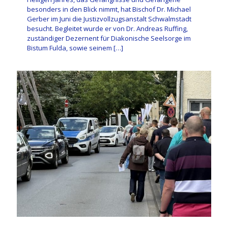
besonders in den Blick nimmt, hat Bischof Dr. Michael
Gerber im Juni die Justizvollzugsanstalt Schwalmstadt
besucht. Begleitet wurde er von Dr. Andreas Ruffing,
zuständiger Dezernent für Diakonische Seelsorge im
Bistum Fulda, sowie seinem
[…]