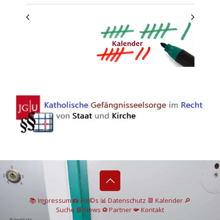
📚 I
mpressum
📸
Fot©s
📊
Datenschutz
📆 Kalender
🔎
Suche
📘 News
⚽
Partner
📯
Kontakt