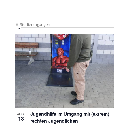
📆
Studientagungen
Veranstaltung
Ansichten-
Datum
Ansichten-
Navigation
List
auswählen.
Navigation
of
Veranstaltungen
in
Photo
View
Jugendhilfe im Umgang mit (extrem)
AUG.
13
rechten Jugendlichen