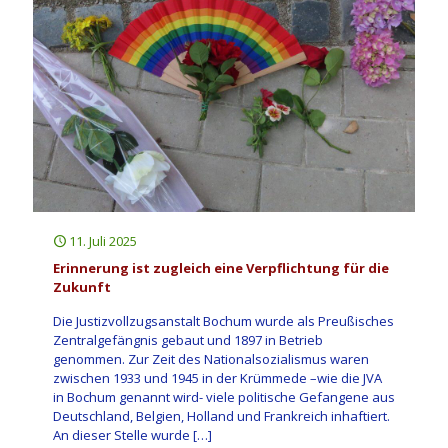
11. Juli 2025
Erinnerung ist zugleich eine Verpflichtung für die
Zukunft
Die Justizvollzugsanstalt Bochum wurde als Preußisches
Zentralgefängnis gebaut und 1897 in Betrieb
genommen. Zur Zeit des Nationalsozialismus waren
zwischen 1933 und 1945 in der Krümmede –wie die JVA
in Bochum genannt wird- viele politische Gefangene aus
Deutschland, Belgien, Holland und Frankreich inhaftiert.
An dieser Stelle wurde
[…]