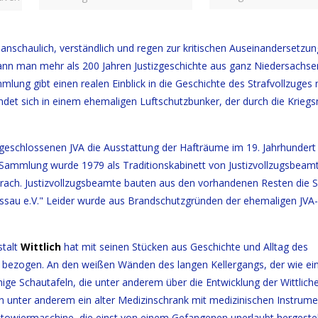
nschaulich, verständlich und regen zur kritischen Auseinandersetzun
ann man mehr als 200 Jahren Justizgeschichte aus ganz Niedersachse
mlung gibt einen realen Einblick in die Geschichte des Strafvollzuges m
det sich in einem ehemaligen Luftschutzbunker, der durch die Krieg
r geschlossenen JVA die Ausstattung der Hafträume im 19. Jahrhundert
 Sammlung wurde 1979 als Traditionskabinett von Justizvollzugsbeam
 brach. Justizvollzugsbeamte bauten aus den vorhandenen Resten die
essau e.V." Leider wurde aus Brandschutzgründen der ehemaligen JV
stalt
Wittlich
hat mit seinen Stücken aus Geschichte und Alltag des
e bezogen. An den weißen Wänden des langen Kellergangs, der wie ei
e Schautafeln, die unter anderem über die Entwicklung der Wittliche
nen unter anderem ein alter Medizinschrank mit medizinischen Instrum
Tätowiermaschine, die einst von einem Gefangenen unerlaubt hergestel