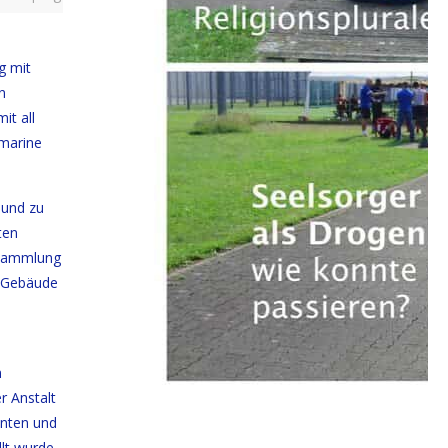
g mit
n
it all
smarine
 und zu
ten
 Sammlung
A-Gebäude
n
r Anstalt
enten und
lt wurde,