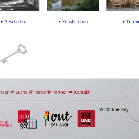
Geschichte
Knastkirchen
Termi
ender
🔎
Suche
📘 News
⚽
Partner
📯
Kontakt
© 2026 👑 Rey