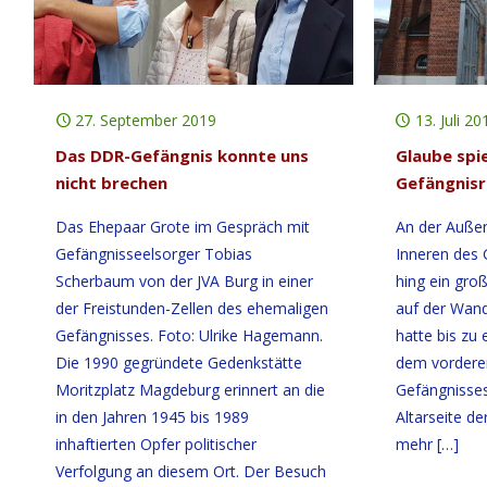
27. September 2019
13. Juli 20
Das DDR-Gefängnis konnte uns
Glaube spie
nicht brechen
Gefängnisr
Das Ehepaar Grote im Gespräch mit
An der Auße
Gefängnisseelsorger Tobias
Inneren des
Scherbaum von der JVA Burg in einer
hing ein gro
der Freistunden-Zellen des ehemaligen
auf der Wand
Gefängnisses. Foto: Ulrike Hagemann.
hatte bis zu
Die 1990 gegründete Gedenkstätte
dem vordere
Moritzplatz Magdeburg erinnert an die
Gefängnisses
in den Jahren 1945 bis 1989
Altarseite de
inhaftierten Opfer politischer
mehr
[…]
Verfolgung an diesem Ort. Der Besuch