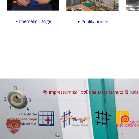
Ehemalig Tätige
Publikationen
📚 I
mpressum
📸
Fot©s
📊
Datenschutz
📆 Kal