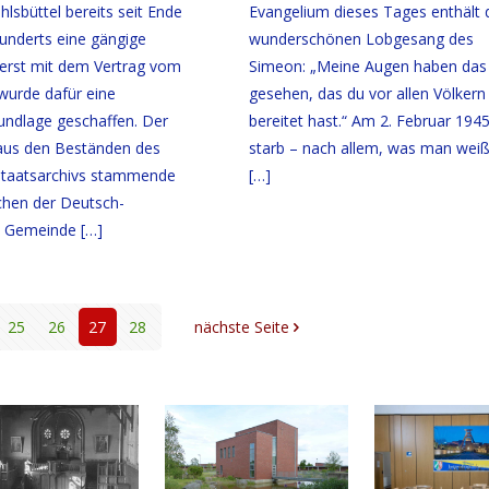
lsbüttel bereits seit Ende
Evangelium dieses Tages enthält 
hunderts eine gängige
wunderschönen Lobgesang des
 erst mit dem Vertrag vom
Simeon: „Meine Augen haben das 
wurde dafür eine
gesehen, das du vor allen Völkern
rundlage geschaffen. Der
bereitet hast.“ Am 2. Februar 194
 aus den Beständen des
starb – nach allem, was man weiß:
taatsarchivs stammende
[…]
chen der Deutsch-
en Gemeinde
[…]
25
26
27
28
nächste Seite