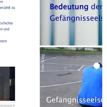
en
erzählt zu
schichte
en und
e
einem
enasperg