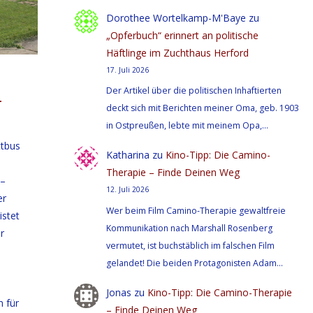
Dorothee Wortelkamp-M'Baye
zu
„Opferbuch“ erinnert an politische
Häftlinge im Zuchthaus Herford
17. Juli 2026
Der Artikel über die politischen Inhaftierten
-
deckt sich mit Berichten meiner Oma, geb. 1903
in Ostpreußen, lebte mit meinem Opa,…
ttbus
Katharina
zu
Kino-Tipp: Die Camino-
Therapie – Finde Deinen Weg
 –
12. Juli 2026
er
Wer beim Film Camino-Therapie gewaltfreie
istet
Kommunikation nach Marshall Rosenberg
r
vermutet, ist buchstäblich im falschen Film
gelandet! Die beiden Protagonisten Adam…
Jonas
zu
Kino-Tipp: Die Camino-Therapie
m für
– Finde Deinen Weg