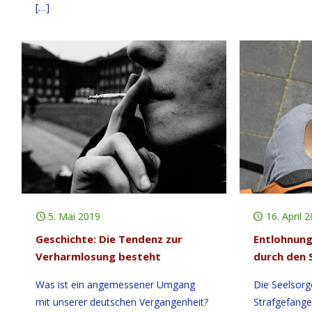
[…]
5. Mai 2019
16. April 
Geschichte: Die Tendenz zur
Entlohnung
Verharmlosung besteht
durch den 
Was ist ein angemessener Umgang
Die Seelsorg
mit unserer deutschen Vergangenheit?
Strafgefang