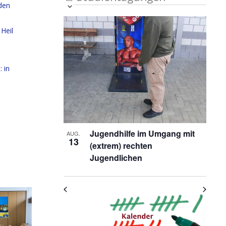
den
Veranstaltung
Ansichten-
Datum
List
auswählen.
Ansichten-
Navigation
Heil
Navigation
of
5
Veranstaltungen
 in
in
Photo
View
Jugendhilfe im Umgang mit
AUG.
13
(extrem) rechten
Jugendlichen