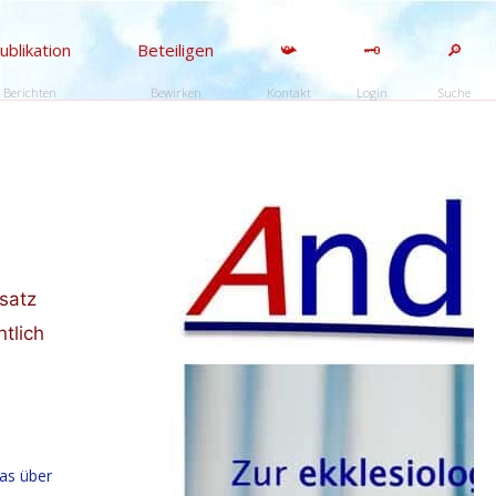
ublikation
Beteiligen
📯
🗝️
🔎
Berichten
Bewirken
Kontakt
Login
Suche
satz
tlich
as über