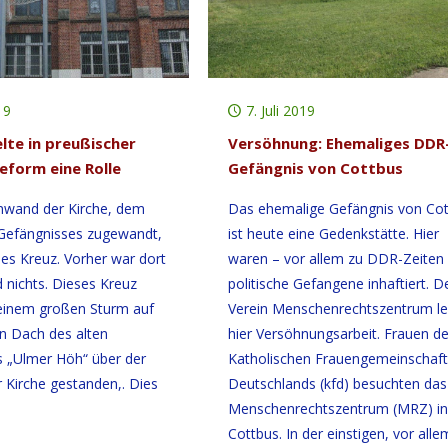
19
7. Juli 2019
lte in preußischer
Versöhnung: Ehemaliges DDR
eform eine Rolle
Gefängnis von Cottbus
nwand der Kirche, dem
Das ehemalige Gefängnis von Co
 Gefängnisses zugewandt,
ist heute eine Gedenkstätte. Hier
ßes Kreuz. Vorher war dort
waren – vor allem zu DDR-Zeiten
 nichts. Dieses Kreuz
politische Gefangene inhaftiert. D
 einem großen Sturm auf
Verein Menschenrechtszentrum le
n Dach des alten
hier Versöhnungsarbeit. Frauen de
 „Ulmer Höh“ über der
Katholischen Frauengemeinschaft
r Kirche gestanden,. Dies
Deutschlands (kfd) besuchten das
Menschenrechtszentrum (MRZ) in
Cottbus. In der einstigen, vor alle