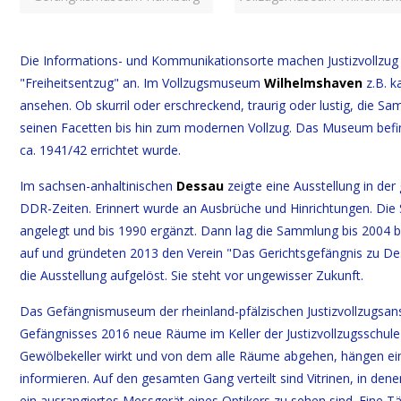
Die Informations- und Kommunikationsorte machen Justizvollzug a
"Freiheitsentzug" an. Im Vollzugsmuseum
Wilhelmshaven
z.B. k
ansehen. Ob skurril oder erschreckend, traurig oder lustig, die Sam
seinen Facetten bis hin zum modernen Vollzug. Das Museum befin
ca. 1941/42 errichtet wurde.
Im sachsen-anhaltinischen
Dessau
zeigte eine Ausstellung in de
DDR-Zeiten. Erinnert wurde an Ausbrüche und Hinrichtungen. Die
angelegt und bis 1990 ergänzt. Dann lag die Sammlung bis 2004
auf und gründeten 2013 den Verein "Das Gerichtsgefängnis zu D
die Ausstellung aufgelöst. Sie steht vor ungewisser Zukunft.
Das Gefängnismuseum der rheinland-pfälzischen Justizvollzugsan
Gefängnisses 2016 neue Räume im Keller der Justizvollzugsschul
Gewölbekeller wirkt und von dem alle Räume abgehen, hängen einig
informieren. Auf den gesamten Gang verteilt sind Vitrinen, in de
ein ausrangiertes Messgerät eines Optikers zu sehen sind. Eine 