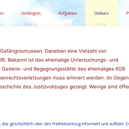
en
Gefängnis
Aufgaben
Diskurs
P
tät
Seelsorge
Justiz
Dialog
n Gefängnismuseen. Daneben eine Vielzahl von
DR. Bekannt ist das ehemalige Untersuchungs- und
e Gedenk- und Begegnungsstätte des ehemaliges KGB
enrechtsverletzungen muss erinnert werden. Im Gegen
hichte des Justizvollzuges gezeigt. Wenige sind öffen
s geschichtlich über den Freiheitsentzug informiert und aufklärt. D