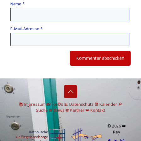
Name
*
E-Mail-Adresse
*
📚 I
mpressum
📸
Fot©s
📊
Datenschutz
📆 Kalender
🔎
Suche
📘 News
⚽
Partner
📯
Kontakt
© 2026 👑
Rey