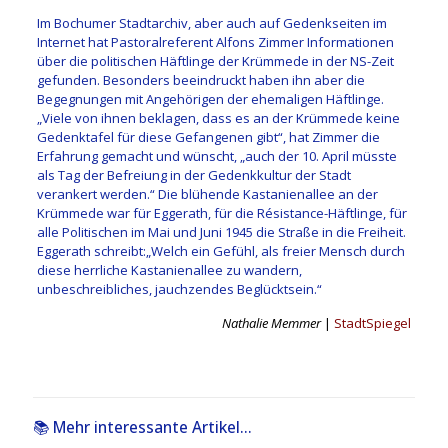
Im Bochumer Stadtarchiv, aber auch auf Gedenkseiten im
Internet hat Pastoralreferent Alfons Zimmer Informationen
über die politischen Häftlinge der Krümmede in der NS-Zeit
gefunden. Besonders beeindruckt haben ihn aber die
Begegnungen mit Angehörigen der ehemaligen Häftlinge.
„Viele von ihnen beklagen, dass es an der Krümmede keine
Gedenktafel für diese Gefangenen gibt“, hat Zimmer die
Erfahrung gemacht und wünscht, „auch der 10. April müsste
als Tag der Befreiung in der Gedenkkultur der Stadt
verankert werden.“ Die blühende Kastanienallee an der
Krümmede war für Eggerath, für die Résistance-Häftlinge, für
alle Politischen im Mai und Juni 1945 die Straße in die Freiheit.
Eggerath schreibt:„Welch ein Gefühl, als freier Mensch durch
diese herrliche Kastanienallee zu wandern,
unbeschreibliches, jauchzendes Beglücktsein.“
Nathalie Memmer
|
StadtSpiegel
📚 Mehr interessante Artikel...