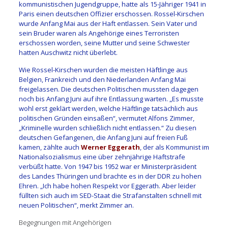
kommunistischen Jugendgruppe, hatte als 15-Jähriger 1941 in
Paris einen deutschen Offizier erschossen. Rossel-Kirschen
wurde Anfang Mai aus der Haft entlassen. Sein Vater und
sein Bruder waren als Angehörige eines Terroristen
erschossen worden, seine Mutter und seine Schwester
hatten Auschwitz nicht überlebt.
Wie Rossel-Kirschen wurden die meisten Häftlinge aus
Belgien, Frankreich und den Niederlanden Anfang Mai
freigelassen. Die deutschen Politischen mussten dagegen
noch bis Anfang Juni auf ihre Entlassung warten. „Es musste
wohl erst geklärt werden, welche Häftlinge tatsächlich aus
politischen Gründen einsaßen“, vermutet Alfons Zimmer,
„Kriminelle wurden schließlich nicht entlassen.“ Zu diesen
deutschen Gefangenen, die Anfang Juni auf freien Fuß
kamen, zählte auch
Werner Eggerath
, der als Kommunist im
Nationalsozialismus eine über zehnjährige Haftstrafe
verbüßt hatte. Von 1947 bis 1952 war er Ministerpräsident
des Landes Thüringen und brachte es in der DDR zu hohen
Ehren. „Ich habe hohen Respekt vor Eggerath. Aber leider
füllten sich auch im SED-Staat die Strafanstalten schnell mit
neuen Politischen“, merkt Zimmer an.
Begegnungen mit Angehörigen