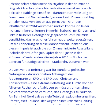
„Ich war selbst schon mehr als 20 Jahre in der Krümmede
tätig, als ich erfuhr, dass hier im Nationalsozialismus auch
politische Häftlinge einsaßen – darunter auch viele Belgier,
Franzosen und Niederländer“, erinnert sich Zimmer und fügt
an, „der letzte von diesen aus politischen Gründen
Inhaftierten ist 2014 verstorben und ich konnte ihn leider
nicht mehr kennenlernen. Immerhin habe ich mit Kindern und
Enkeln früherer Gefangener gesprochen. Ich fühle mich
verpflichtet, das, was ich erfahren habe, weiterzuerzählen,
um die Erinnerung an diese Männer wachzuhalten.“ Aus
diesem Impuls ist auch die von Zimmer initiierte Ausstellung
„Schicksalsort Gefängnis. Opfer der NS-Justiz in der
Krümmede“ entstanden, die im Jahre 2016 im Bochumer
Zentrum für Stadtgeschichte – Stadtarchiv zu sehen war.
Die Zeit vor der Befreiung war für Hunderte politische
Gefangene – darunter neben Anhängern der
Arbeiterparteien KPD und SPD auch Christen und
Konservative – eine extreme Belastung. Aus Furcht, vor den
Alliierten Rechenschaft ablegen zu müssen, unternahmen
die Verantwortlichen Versuche, das Gefängnis zu räumen.
Am Bahnhof Nord gab es viele Tote bei Jagdbomberangriffen.
Pfarrer Josef Reuland, der wegen seiner kritischen Haltung