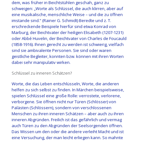
dem, was früher in Beichtstühlen geschah, ganz zu
schweigen: „Worte als Schlüssel, die auch klirren, aber auf
eine musikalische, menschliche Weise – und die zu öffnen
imstande sind.“ (Rainer G. Schmidt) Beredte und z. T.
erschreckende Beispiele hierfür sind etwa Konrad von
Marburg, der Beichtvater der heiligen Elisabeth (1207-1231)
oder Abbé Huvelin, der Beichtvater von Charles de Foucauld
(1858-1916). Ihnen gerecht zu werden ist schwierig, vielfach
sind sie ambivalente Personen. Sie sind oder waren
geistliche Begleiter, konnten bzw. können mit ihren Worten
dabei sehr manipulativ wirken.
Schlüssel zu inneren Schätzen?
Worte, die das Leben entschlüsseln, Worte, die anderen
helfen zu sich selbst zu finden. In Märchen beispielsweise,
spielen Schlüssel eine große Rolle: verrostete, verlorene,
verborgene. Sie öffnen nicht nur Türen (Schlösser) von
Palästen (Schlössern), sondern von verschlossenen
Menschen zu ihren inneren Schätzen – aber auch zu ihren
inneren Abgründen. Freilich ist das gefährlich und vermag
auch Türen zu den Abgründen der Seelsorgenden öffnen.
Das Wissen um den oder die andere verleiht Macht und ist
eine Versuchung, der man leicht erliegen kann. So mahnte