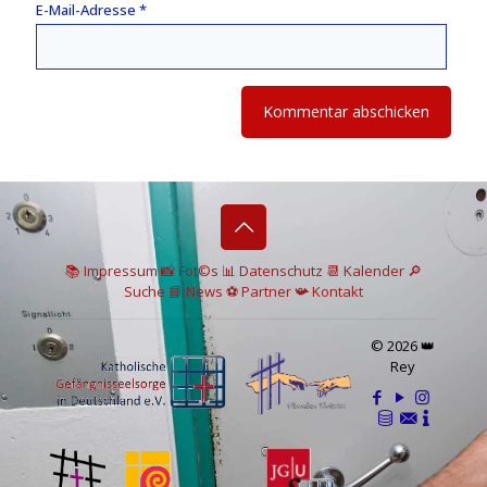
E-Mail-Adresse
*
📚 I
mpressum
📸
Fot©s
📊
Datenschutz
📆 Kalender
🔎
Suche
📘 News
⚽
Partner
📯
Kontakt
© 2026 👑
Rey