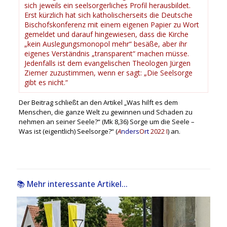
sich jeweils ein seelsorgerliches Profil herausbildet.
Erst kürzlich hat sich katholischerseits die Deutsche
Bischofskonferenz mit einem eigenen Papier zu Wort
gemeldet und darauf hingewiesen, dass die Kirche
„kein Auslegungsmonopol mehr“ besäße, aber ihr
eigenes Verständnis „transparent“ machen müsse.
Jedenfalls ist dem evangelischen Theologen Jürgen
Ziemer zuzustimmen, wenn er sagt: „Die Seelsorge
gibt es nicht.“
Der Beitrag schließt an den Artikel „Was hilft es dem
Menschen, die ganze Welt zu gewinnen und Schaden zu
nehmen an seiner Seele?“ (Mk 8,36) Sorge um die Seele –
Was ist (eigentlich) Seelsorge?“ (
A
nders
O
rt
2022 I
) an.
📚 Mehr interessante Artikel...