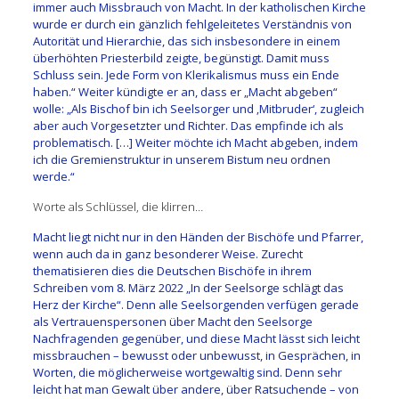
immer auch Missbrauch von Macht. In der katholischen Kirche
wurde er durch ein gänzlich fehlgeleitetes Verständnis von
Autorität und Hierarchie, das sich insbesondere in einem
überhöhten Priesterbild zeigte, begünstigt. Damit muss
Schluss sein. Jede Form von Klerikalismus muss ein Ende
haben.“ Weiter kündigte er an, dass er „Macht abgeben“
wolle: „Als Bischof bin ich Seelsorger und ‚Mitbruder‘, zugleich
aber auch Vorgesetzter und Richter. Das empfinde ich als
problematisch. […] Weiter möchte ich Macht abgeben, indem
ich die Gremienstruktur in unserem Bistum neu ordnen
werde.“
Worte als Schlüssel, die klirren…
Macht liegt nicht nur in den Händen der Bischöfe und Pfarrer,
wenn auch da in ganz besonderer Weise. Zurecht
thematisieren dies die Deutschen Bischöfe in ihrem
Schreiben vom 8. März 2022 „In der Seelsorge schlägt das
Herz der Kirche“. Denn alle Seelsorgenden verfügen gerade
als Vertrauenspersonen über Macht den Seelsorge
Nachfragenden gegenüber, und diese Macht lässt sich leicht
missbrauchen – bewusst oder unbewusst, in Gesprächen, in
Worten, die möglicherweise wortgewaltig sind. Denn sehr
leicht hat man Gewalt über andere, über Ratsuchende – von