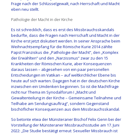
Frage nach der Schlüsselgewalt, nach Herrschaft und Macht
eben neu stellt.
Pathologie der Macht in der Kirche
Es ist schrecklich, dass es erst des Missbrauchsskandals
bedurfte, dass die Fragen nach Herrschaft und Macht in der
Kirche erst jetzt diskutiert werden. In seiner Ansprache beim
Weihnachtsempfang für die Römische Kurie 2014 zählte
Papst Franziskus die „Pathologie der Macht“, den „Komplex
der Erwählten“ und den „Narzissmus“ zwar zu den 15
Krankheiten der Römischen Kurie, aber Konsequenzen
daraus lassen – abgesehen von ein paar personellen
Entscheidungen im Vatikan – auf weltkirchlicher Ebene bis
heute auf sich warten. Dagegen hat in der deutschen Kirche
inzwischen ein Umdenken begonnen. So ist die Machtfrage
nicht nur Thema im Synodalforum I „Macht und
Gewaltenteilung in der Kirche – Gemeinsame Teilnahme und
Teilhabe am Sendungsauftrag“, sondern Gegenstand
bischöflicher Konsequenzen aus dem Missbrauchsskandal.
So betonte etwa der Münsteraner Bischof Felix Genn bei der
Vorstellung der Münsteraner Missbrauchsstudie am 17. Juni
2022: „Die Studie bestätigt erneut: Sexueller Missbrauch ist