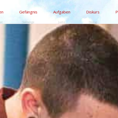
en
Gefängnis
Aufgaben
Diskurs
P
tät
Seelsorge
Justiz
Dialog