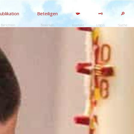
ublikation
Beteiligen
📯
🗝️
🔎
Berichten
Bewirken
Kontakt
Login
Suche